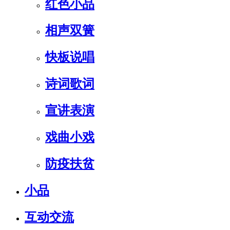
红色小品
相声双簧
快板说唱
诗词歌词
宣讲表演
戏曲小戏
防疫扶贫
小品
互动交流