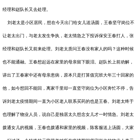
经理和赵队长又去处理。
刘老太是小区居民，想在今天出门给女儿送汤圆，王春坚守岗位不
让老太出门，与老太发生争执，老太情急之下投诉保安王春打人，张
经理和赵队长又前来处理。刘老太质问王春没有家人的吗？这种时候
也不能通融。王春想起远在家里的母亲留下眼泪。赵队长上前劝解，
讲出了王春家中还有母亲患病，原本只是打算值完班大年三十回家的
他，如今想回不能回，离家千里却一直坚守岗位为小区奔忙不停，告
诉刘老太疫情期间一直为小区老人联系买药的也是王春。刘老太终于
也理解了物业人员，说自己是独居太久想念女儿才一时情急。刘老太
拨通女儿的视频，王春也拨通和家里的视频，陈客服送上汤圆，大家