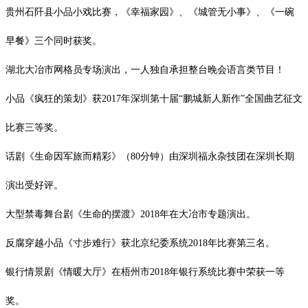
贵州石阡县小品小戏比赛，《幸福家园》、《城管无小事》、《一碗
早餐》三个同时获奖。
湖北大冶市网格员专场演出，一人独自承担整台晚会语言类节目！
小品《疯狂的策划》获
2017
年深圳第十届“鹏城新人新作”全国曲艺征文
比赛三等奖。
话剧《生命因军旅而精彩》（
80
分钟）由深圳福永杂技团在深圳长期
演出受好评。
大型禁毒舞台剧《生命的摆渡》
2018
年在大冶市专题演出。
反腐穿越小品《寸步难行》获北京纪委系统
2018
年比赛第三名。
银行情景剧《情暖大厅》在梧州市
2018年
银行系统比赛中荣获一等
奖。