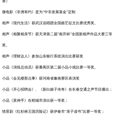
赛）
微电影《非洲有约》是为
“中非发展基金”定制
相声《现代生活》获武汉说唱团全国曲艺征文比赛优秀奖。
相声《相聚相亲节》获天津第二届
“南开杯”全国新相声作品大赛三等
奖。
相声《理财达人》参加山东银行系统演出比赛获奖
小品《演练总动员》获番禺区第二届小品小戏比赛一等奖。
小品《会见楼那点事》获河南省豫南赛区表演奖
小品《开心招聘会》、《新白娘子传奇》在长春交通之声节目播出；
小品《莫伸手》在稻城市演出获一等奖；
情景剧《红杉林王国历险记》获伊春市
“亲子读书”比赛一等奖；