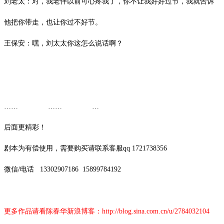
刘老太：对，我老伴以前可心疼我了，你不让我好好过节，我就告诉
他把你带走，也让你过不好节。
王保安：嘿，刘太太你这怎么说话啊？
…… …… …
后面更精彩！
剧本为有偿使用，需要购买请联系客服
qq 1721738356
微信
/
电话
13302907186
15899784192
更多作品请看陈春华新浪博客：
http://blog.sina.com.cn/u/2784032104