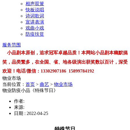
相声双簧
快板说唱
诗词歌词
宣讲表演
戏曲小戏
防疫扶贫
服务范围
小品剧本原创，追求冠军卓越品质！本网站小品剧本幽默搞
笑，品类繁多，在全国、省、地各级演出获奖数以百计，深受
欢迎！电话/微信：13302907186 15899784192
物业市场
当前位置：
首页
>
曲艺
>
物业市场
物业防疫小品《特殊节日》
作者:
来源:
日期 : 2022-04-25
特殊节日