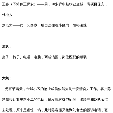
王春（下简称王保安）
——男，20多岁中航物业金城一号项目保安，
外地人
刘老太
——女，60多岁，独自居住在小区内，性格泼辣
道具：
桌子、椅子、电话、电脑，两袋汤圆，岗位匹配的服装
大纲：
元宵节当天，金城小区的物业成员依然为抗击疫情奋力工作。客户陈
慧慧接到业主赵小二的电话，说发现有疑似病例，张经理和赵队长忙
去处理，原来是虚惊一场，此时陈客服又接到刘老太的投诉电话，张