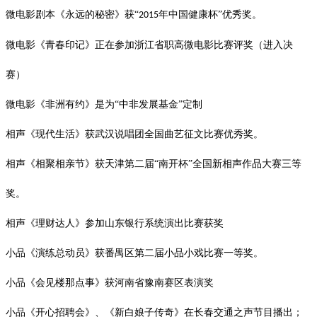
微电影剧本《永远的秘密》获
“
年中国健康杯”优秀奖。
2015
微电影《青春印记》正在参加浙江省职高微电影比赛评奖（进入决
赛）
微电影《非洲有约》是为
“中非发展基金”定制
相声《现代生活》获武汉说唱团全国曲艺征文比赛优秀奖。
相声《相聚相亲节》获天津第二届
“南开杯”全国新相声作品大赛三等
奖。
相声《理财达人》参加山东银行系统演出比赛获奖
小品《演练总动员》获番禺区第二届小品小戏比赛一等奖。
小品《会见楼那点事》获河南省豫南赛区表演奖
小品《开心招聘会》、《新白娘子传奇》在长春交通之声节目播出；