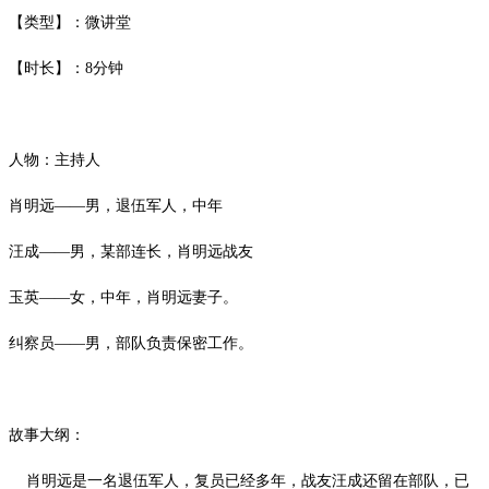
【类型】：微讲堂
【时长】：
8
分钟
人物：主持人
肖明远
——男，退伍军人，中年
汪成
——男，某部连长，肖明远战友
玉英
——女，中年，肖明远妻子。
纠察员
——男，部队负责保密工作。
故事大纲：
肖明远是一名退伍军人，复员已经多年，战友汪成还留在部队，已