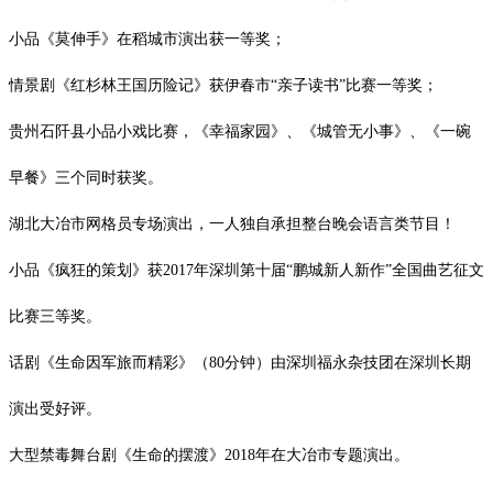
小品《莫伸手》在稻城市演出获一等奖；
情景剧《红杉林王国历险记》获伊春市
“亲子读书”比赛一等奖；
贵州石阡县小品小戏比赛，《幸福家园》、《城管无小事》、《一碗
早餐》三个同时获奖。
湖北大冶市网格员专场演出，一人独自承担整台晚会语言类节目！
小品《疯狂的策划》获
2017
年深圳第十届“鹏城新人新作”全国曲艺征文
比赛三等奖。
话剧《生命因军旅而精彩》（
80
分钟）由深圳福永杂技团在深圳长期
演出受好评。
大型禁毒舞台剧《生命的摆渡》
2018
年在大冶市专题演出。