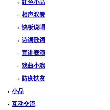
红色小品
相声双簧
快板说唱
诗词歌词
宣讲表演
戏曲小戏
防疫扶贫
小品
互动交流