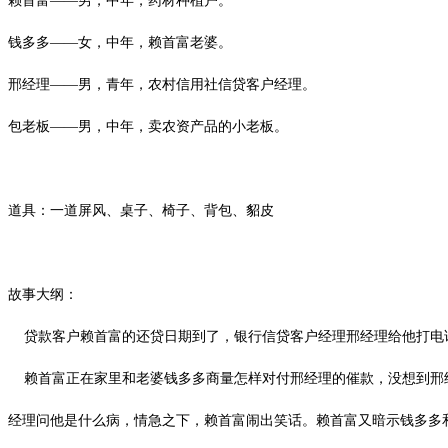
赖首富
——男，中年，药材种植户。
钱多多
——女，中年，赖首富老婆。
邢经理
——男，青年，农村信用社信贷客户经理。
包老板
——男，中年，卖农资产品的小老板。
道具：一道屏风、桌子、椅子、背包、貂皮
故事大纲：
贷款客户赖首富的还贷日期到了，银行信贷客户经理邢经理给他打电
赖首富正在家里和老婆钱多多商量怎样对付邢经理的催款，没想到邢经
经理问他是什么病，情急之下，赖首富闹出笑话。赖首富又暗示钱多多