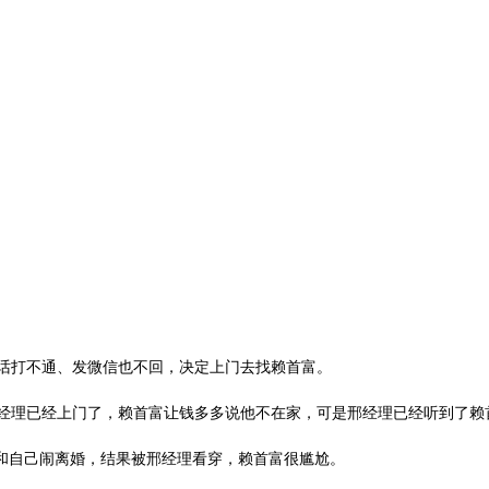
话打不通、发微信也不回，决定上门去找赖首富。
理已经上门了，赖首富让钱多多说他不在家，可是邢经理已经听到了赖
和自己闹离婚，结果被邢经理看穿，赖首富很尴尬。