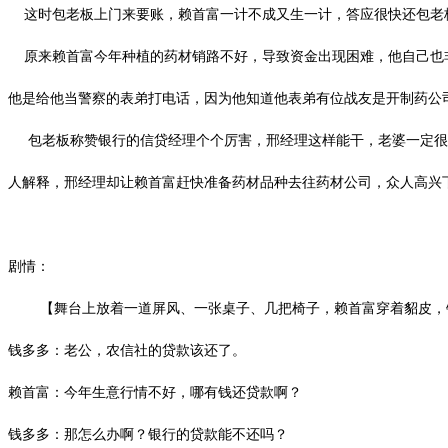
这时包老板上门来要账，赖首富一计不成又生一计，答应很快还包老
原来赖首富今年种植的药材销路不好，导致资金出现困难，他自己也非
他是给他当警察的表弟打电话，因为他知道他表弟有位战友是开制药公
包老板称赞银行的信贷经理个个厉害，邢经理这样能干，老婆一定很
人解释，邢经理却让
赖首富
赶快准备药材品种去往药材公司，众人高兴
剧情：
【舞台上放着一道屏风、一张桌子、几把椅子，赖首富穿着貂皮，
钱多多：老公，农信社的贷款该还了。
赖首富：今年生意行情不好，哪有钱还贷款啊？
钱多多：那怎么办啊？银行的贷款能不还吗？