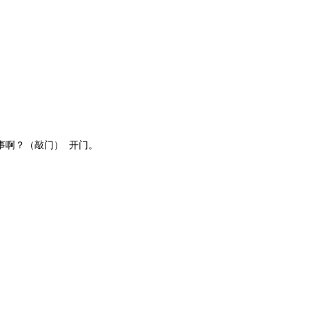
事啊？（敲门） 开门。