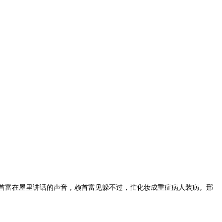
首富在屋里讲话的声音，赖首富见躲不过，忙化妆成重症病人装病。邢