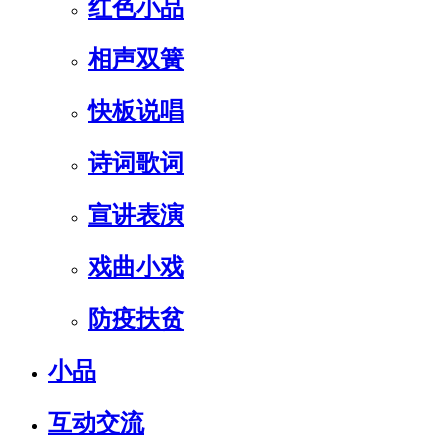
红色小品
相声双簧
快板说唱
诗词歌词
宣讲表演
戏曲小戏
防疫扶贫
小品
互动交流