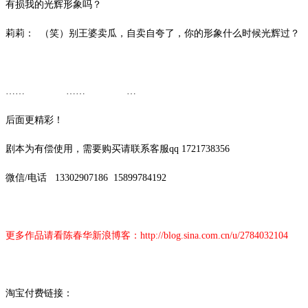
有损我的光辉形象吗？
莉莉：
（笑）别王婆卖瓜，自卖自夸了，你的形象什么时候光辉过？
…… …… …
后面更精彩！
剧本为有偿使用，需要购买请联系客服
qq 1721738356
微信
/
电话
13302907186
15899784192
更多作品请看陈春华新浪博客：
http://blog.sina.com.cn/u/2784032104
淘宝付费链接：