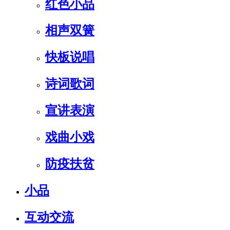
红色小品
相声双簧
快板说唱
诗词歌词
宣讲表演
戏曲小戏
防疫扶贫
小品
互动交流