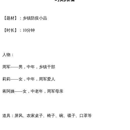
【题材】：乡镇防疫小品
【时长】：
10
分钟
人物：
周军
——男，中年，乡镇干部
莉莉
——女，中年，周军爱人
蒋阿姨
——女，中老年，周军母亲
道具：屏风、农家桌子、椅子、碗、碟子、口罩等