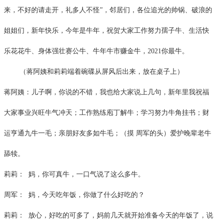
来，不好的请走开，礼多人不怪”，邻居们，各位追光的帅锅、破浪的
姐姐们，新年快乐，今年是牛年，祝贺大家工作努力孺子牛、生活快
乐花花牛、身体强壮赛公牛、牛年牛市赚金牛，2021你最牛。
（蒋阿姨和莉莉端着碗碟从屏风后出来，放在桌子上）
蒋阿姨：儿子啊，你说的不错，我也给大家说上几句，新年里我祝福
大家事业兴旺牛气冲天；工作熟练庖丁解牛；学习努力牛角挂书；财
运亨通九牛一毛；亲朋好友多如牛毛；（摸 周军的头）爱护晚辈老牛
舔犊。
莉莉：
妈，你可真牛，一口气说了这么多牛。
周军：
妈，今天吃年饭，你做了什么好吃的？
莉莉：
放心，好吃的可多了，妈前几天就开始准备今天的年饭了，说