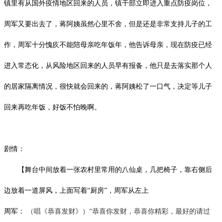
镇里有从国外疫情地区回来的人员，镇干部立即进入重点防疫岗位，
周军又要出去了，蒋阿姨虽然心里不舍，但是还是非常支持儿子的工
作，周军十分愧疚不能陪母亲吃年饭年，他告诉母亲，现在防疫已经
进入常态化，从风险地区回来的人员早有报备，他只是去落实那个人
的居家隔离情况，很快就会回来的，蒋阿姨松了一口气，决定等儿子
回来再吃年饭，好饭不怕晚啊。
剧情：
【舞台中间放着一张农村里常用的八仙桌，几把椅子，靠右侧后
边放着一道屏风，上面写着
“厨房”，周军从左上
周军：
（唱《恭喜发财》）
“恭喜你发财，恭喜你精彩，最好的请过