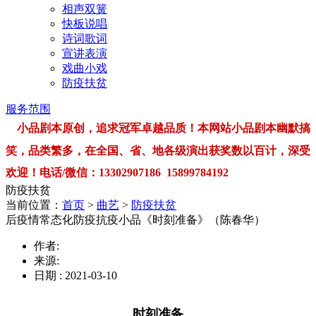
相声双簧
快板说唱
诗词歌词
宣讲表演
戏曲小戏
防疫扶贫
服务范围
小品剧本原创，追求冠军卓越品质！本网站小品剧本幽默搞
笑，品类繁多，在全国、省、地各级演出获奖数以百计，深受
欢迎！电话/微信：13302907186 15899784192
防疫扶贫
当前位置：
首页
>
曲艺
>
防疫扶贫
后疫情常态化防疫抗疫小品《时刻准备》（陈春华）
作者:
来源:
日期 : 2021-03-10
时刻准备