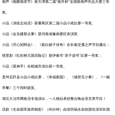
相声《相聚相亲节》获天津第二届
“南开杯”全国新相声作品大赛三等
奖。
小品《演练总动员》获番禺区第二届小品小戏比赛一等奖。
小品《会见楼那点事》获河南省豫南赛区表演奖
小品《开心招聘会》、《新白娘子传奇》在长春交通之声节目播出；
情景剧《红杉林王国历险记》获伊春市
“亲子读书”比赛一等奖；
小品《莫伸手》在稻城市演出获一等奖。
贵州石阡县小品小戏比赛，《幸福家园》、《城管无小事》、《一碗
早餐》三个同时获奖。
湖北大冶市网格员专场演出，一人独自承担整台晚会语言类节目！
话剧《生命因军旅而精彩》（
80
分钟）由深圳福永杂技团在深圳长期