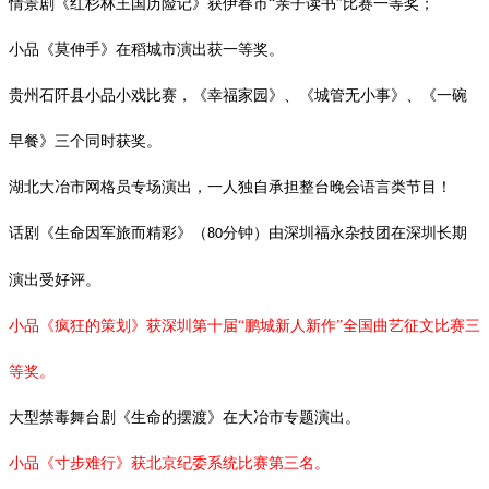
情景剧《红杉林王国历险记》获伊春市
“亲子读书”比赛一等奖；
小品《莫伸手》在稻城市演出获一等奖。
贵州石阡县小品小戏比赛，《幸福家园》、《城管无小事》、《一碗
早餐》三个同时获奖。
湖北大冶市网格员专场演出，一人独自承担整台晚会语言类节目！
话剧《生命因军旅而精彩》（
分钟）由深圳福永杂技团在深圳长期
80
演出受好评。
小品《疯狂的策划》获深圳第十届
“鹏城新人新作”全国曲艺征文比赛三
等奖。
大型禁毒舞台剧《生命的摆渡》在大冶市专题演出。
小品《寸步难行》获北京纪委系统比赛第三名。