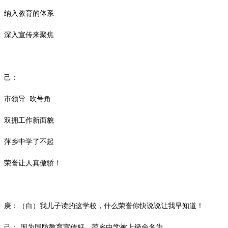
纳入教育的体系
深入宣传来聚焦
己：
市领导
吹号角
双拥工作新面貌
萍乡中学了不起
荣誉让人真傲骄！
庚：（白）我儿子读的这学校，什么荣誉你快说说让我早知道！
己：
因为国防教育宣传好，萍乡中学被上级命名为
……