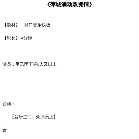
《萍城涌动双拥情》
【题材】：群口音乐快板
【时长】
分钟
4
演员：甲乙丙丁等
人及以上
8
台词：
【音乐过门，众演员上】
合：