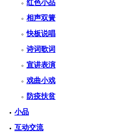
红色小品
相声双簧
快板说唱
诗词歌词
宣讲表演
戏曲小戏
防疫扶贫
小品
互动交流