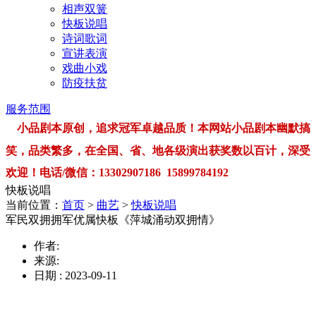
相声双簧
快板说唱
诗词歌词
宣讲表演
戏曲小戏
防疫扶贫
服务范围
小品剧本原创，追求冠军卓越品质！本网站小品剧本幽默搞
笑，品类繁多，在全国、省、地各级演出获奖数以百计，深受
欢迎！电话/微信：13302907186 15899784192
快板说唱
当前位置：
首页
>
曲艺
>
快板说唱
军民双拥拥军优属快板《萍城涌动双拥情》
作者:
来源:
日期 : 2023-09-11