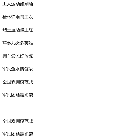
工人运动如潮涌
枪林弹雨闹工农
烈士血洒疆土红
萍乡儿女多英雄
拥军爱民好传统
军民鱼水情谊浓
全国双拥模范城
军民团结最光荣
全国双拥模范城
军民团结最光荣