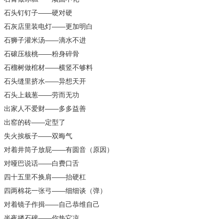
石头钉钉子——硬对硬
石灰店里装电灯——更加明白
石狮子灌米汤——滴水不进
石磙压核桃——粉身碎骨
石榴树做棺材——横竖不够料
石头缝里挤水——异想天开
石头上栽葱——劳而无功
出家人不爱财——多多益善
出窑的砖——定型了
失火挨板子——双晦气
对着井筒子放屁——有圆音（原因）
对哑巴说话——白费口舌
四十五里不换肩——抬硬杠
四两棉花一张弓——细细谈（弹）
对着镜子作揖——自己恭维自己
半夜搂石磙——你热它凉