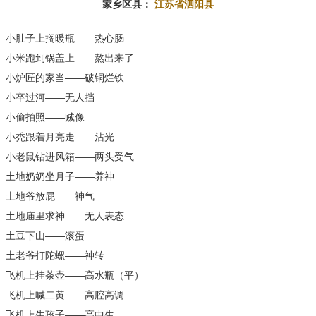
家乡区县：
江苏省泗阳县
小肚子上搁暖瓶——热心肠
小米跑到锅盖上——熬出来了
小炉匠的家当——破铜烂铁
小卒过河——无人挡
小偷拍照——贼像
小秃跟着月亮走——沾光
小老鼠钻进风箱——两头受气
土地奶奶坐月子——养神
土地爷放屁——神气
土地庙里求神——无人表态
土豆下山——滚蛋
土老爷打陀螺——神转
飞机上挂茶壶——高水瓶（平）
飞机上喊二黄——高腔高调
飞机上生孩子——高中生