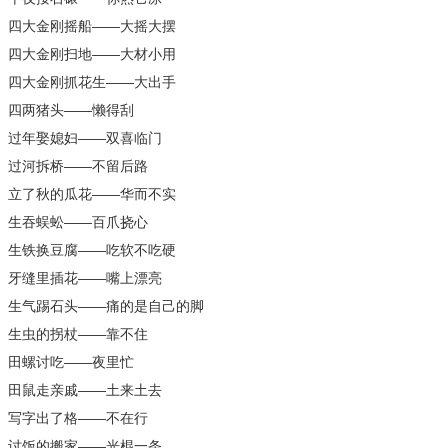
四大金刚摇船——大摇大摆
四大金刚扫地——大材小用
四大金刚抓花生——大出手
四两猪头——懒得刮
过年娶媳妇——双喜临门
过河拆桥——不留后路
立了秋的瓜花——华而不实
生吞蜈蚣——百爪挠心
生铁换豆腐——吃软不吃硬
牙缝里插花——嘴上漂亮
生气踢石头——痛的是自己的脚
生虫的拐杖——靠不住
田螺讨吃——夜里忙
田鼠走亲戚——土来土去
写字出了格——不在行
讨饭的搬家——光棍一条