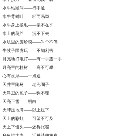
水牛钻鼠洞——行不通
水牛背树叶——轻而易举
水牛身上拔毛——毫不在乎
水上的葫芦——沉不下去
水坑里的癞蛤蟆——叫个不停
牛犊子跟虎玩——不知利害
月亮地打电灯——有一手露一手
月亮里的桂树——高不可攀
心有灵犀——一点通
天井里跑马——老兜圈子
天津卫的包子——狗不理
天亮下雪——明白
天牌压地牌——以上压下
天上的彩虹——可望不可及
天上下馒头——还得张嘴
乌龟吃大麦——活糟踏整粮食