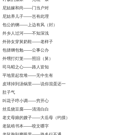
尼姑嫁和尚——门当户对
尼姑养儿子——岂有此理
包公的铡——上边有风（封）
外乡人过河——不知深浅
外孙女穿舅奶鞋——老样子
包拯铡包勉——公事公办
外甥打灯笼——照旧（舅）
司马昭之心——路人皆知
平地里起坟堆——无中生有
皮球掉到汤锅里——说你混蛋还一
肚子气
叫花子哼小调——穷开心
丝瓜烧豆腐——清清白白
老丈母娘的嫂子——大岳母（约摸）
老鼠啃书本——咬文嚼字
老鼠跑到磨眼里——路多行不通