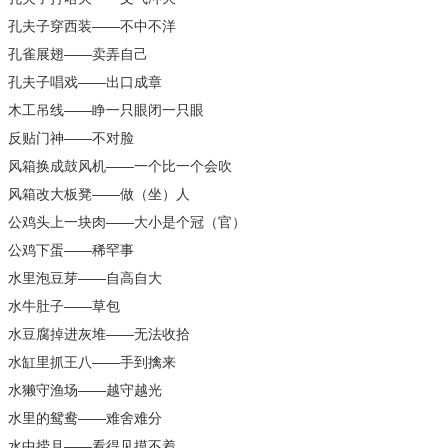
孔夫子穿西装——不中不洋
孔雀展翅——卖弄自己
孔夫子唱戏——出口成章
木工吊线——睁一只眼闭一只眼
反贴门神——不对脸
风箱换成鼓风机——一个比一个会吹
风箱改大板凳——做（坐）人
公鸡头上一块肉——大小是个冠（官）
公鸡下蛋——稀罕事
水里泡豆芽——自高自大
水牛肚子——草包
水豆腐掉进灰堆——无法收拾
水缸里抓王八——手到擒来
水獭守渔场——越守越光
水里的鸳鸯——难舍难分
水中捞月——看得见摸不着