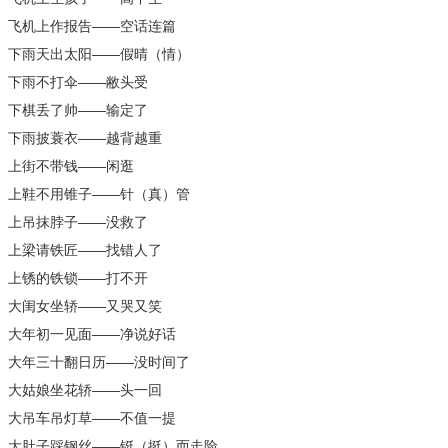
飞机上作报告——空话连篇
下雨天出太阳——假晴（情）
下雨不打伞——敝头受
下棋丢了帅——输定了
下雨披蓑衣——越背越重
上街不带钱——闲逛
上鞋不用锥子——针（真）管
上吊抹脖子——没救了
上梁请铁匠——找错人了
上锈的铁锁——打不开
大闺女坐轿——又哭又笑
大年初一见面——净说好话
大年三十翻日历——没时间了
大姑娘坐花轿——头一回
大吊车吊灯草——不值一提
大肚子踩钢丝——铤（挺）而走险