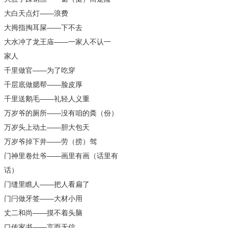
大白天点灯——浪费
大拇指掏耳屎——下不去
大水冲了龙王庙——一家人不认一
家人
千里做官——为了吃穿
千层底做腮帮——脸皮厚
千里送鹅毛——礼轻人义重
万岁爷的厕所——没有咱的粪（份）
万岁头上动土——胆大包天
万岁爷掉下井——劳（捞）驾
门神里卷灶爷——画里有画（话里有
话）
门缝里瞧人——把人看扁了
门闩做牙签——大材小用
丈二和尚——摸不着头脑
口传家书——言而无信