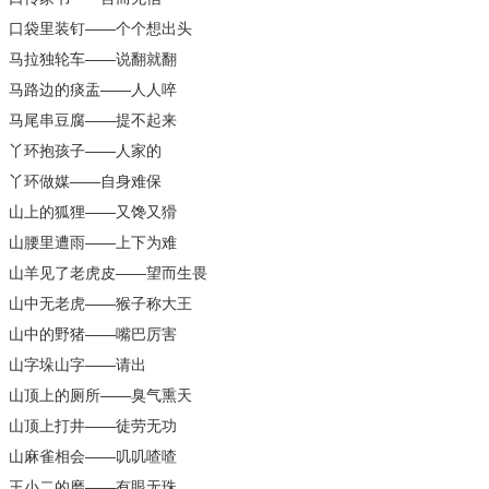
口袋里装钉——个个想出头
马拉独轮车——说翻就翻
马路边的痰盂——人人啐
马尾串豆腐——提不起来
丫环抱孩子——人家的
丫环做媒——自身难保
山上的狐狸——又馋又猾
山腰里遭雨——上下为难
山羊见了老虎皮——望而生畏
山中无老虎——猴子称大王
山中的野猪——嘴巴厉害
山字垛山字——请出
山顶上的厕所——臭气熏天
山顶上打井——徒劳无功
山麻雀相会——叽叽喳喳
王小二的磨——有眼无珠