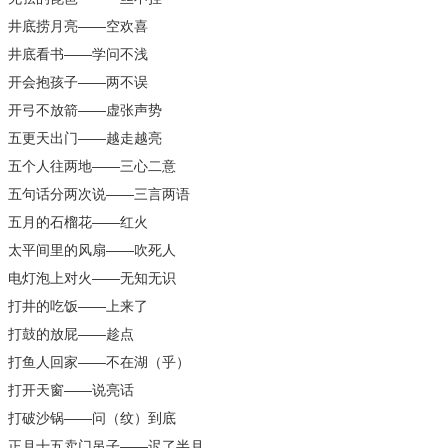
井底捞月亮——空欢喜
井底看书——学问不浅
开会抱孩子——两不误
开弓不放箭——虚张声势
五更天出门——越走越亮
五个人往两地——三心二意
五句话分两次说——三言两语
五月的石榴花——红火
太平间里的风扇——吹死人
电灯泡上对火——无知无识
打井的吃饭——上来了
打鼓的放屁——趁点
打鱼人回家——不在湖（乎）
打开天窗——说亮话
打破沙锅——问（纹）到底
正月十五卖门吊子——迟了半月