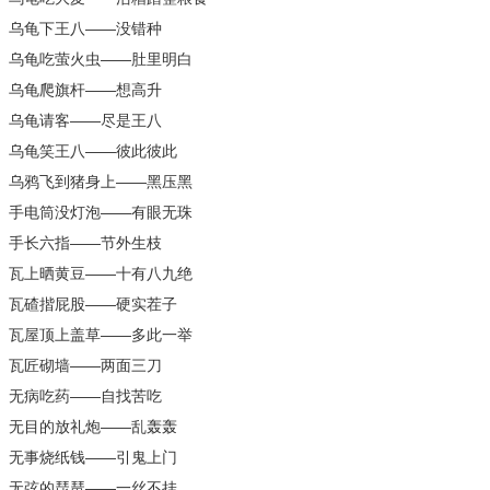
乌龟下王八——没错种
乌龟吃萤火虫——肚里明白
乌龟爬旗杆——想高升
乌龟请客——尽是王八
乌龟笑王八——彼此彼此
乌鸦飞到猪身上——黑压黑
手电筒没灯泡——有眼无珠
手长六指——节外生枝
瓦上晒黄豆——十有八九绝
瓦碴揩屁股——硬实茬子
瓦屋顶上盖草——多此一举
瓦匠砌墙——两面三刀
无病吃药——自找苦吃
无目的放礼炮——乱轰轰
无事烧纸钱——引鬼上门
无弦的琵琶——一丝不挂