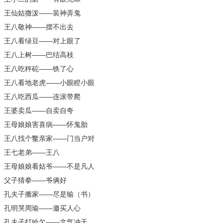
王仙姑撒泼——装神弄鬼
王八敬神——摆不出去
王八看绿豆——对上眼了
王八上树——巴结高枝
王八吃秤砣——铁了心
王八看地老虎——小眼瞪小眼
王八吃西瓜——连滚带爬
王婆卖瓜——自卖自夸
王母娘娘害喜病——怀鬼胎
王八找个鳖亲家——门当户对
王七老弟——王八
王母娘娘看姑爷——不是凡人
父子猜拳——爷俩好
孔夫子搬家——尽是输（书）
孔明哭周瑜——邀买人心
孔夫子打哈欠——文气冲天