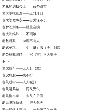
老鼠爬到扫帚上——条条路窄
老太婆吃豆腐——正对牙口
老太婆做寿衣——自觉活不长
老驴吃荆条——肚里会编
老虎吃蚂蚱——不顶饿
老包断案——向理不向人
老妈子跳井——尖（坚）脚（决）到底
老公鸡戴眼睛——冠（官）不大架子
不小
老虎拉车——无人赶（敢）
老虎屁股——摸不得
老鼠过街——人人喊打
老鼠进风箱——两头受气
老鼠拖木锨——大头在后面
老鼠陪猫睡觉——胆大包天
老母猪钻大蒜地——一头没了又一头