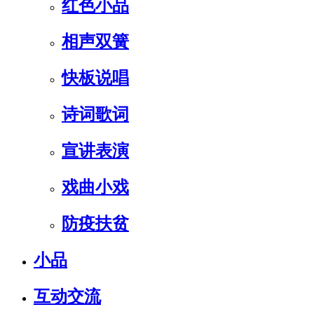
红色小品
相声双簧
快板说唱
诗词歌词
宣讲表演
戏曲小戏
防疫扶贫
小品
互动交流