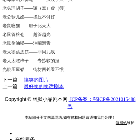
老头理胡子——谦（牵）虚（须）
老公驮儿媳——挨压不讨好
老鼠咬猫——胆子比天大
老鼠管粮仓——越管越光
老鼠偷油喝——油嘴滑舌
老太婆跳皮筋——非同儿戏
老太太吃柿子——专拣软的捏
光腚压屋脊——街坊四邻看不惯
下一篇：
搞笑的图片
上一篇：
最好笑的笑话剧本
Copyright ©
幽默小品剧本网
ICP备案：鄂ICP备2021015488
号
本站部分图文来源网络,如有侵权问题请通知我们处理！
做网站
维护
在线服务