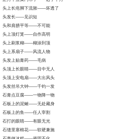
头上长疮脚下流脓——坏透了
头发长——见识短
头和肩膀平等——不可能
头上顶灯笼——自作高明
头上刷浆糊——糊涂到顶
头上系扇子——风流人物
头发上贴膏药——毛病
头顶上长眼睛——目中无人
头顶上安电扇——大出风头
头发丝吊大钟——千钧一发
石膏点豆腐——一物降一物
石板上的泥鳅——无处藏身
石板上的鱼——任人宰割
石打的眼睛——有眼无光
石缝里塞棉花——软硬兼施
石膏做冰糕——顽固不化