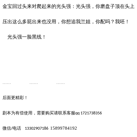
金宝回过头来对爬起来的光头强：光头强，你磨盘子顶在头上
压出这么多屁出来也没用，你想追我兰姐，你配吗？我呸！
光头强一脸黑线！
…… ……
……
后面更精彩！
剧本为有偿使用，需要购买请联系客
服
qq 1721738356
15899784192
微信
电话
/
13302907186