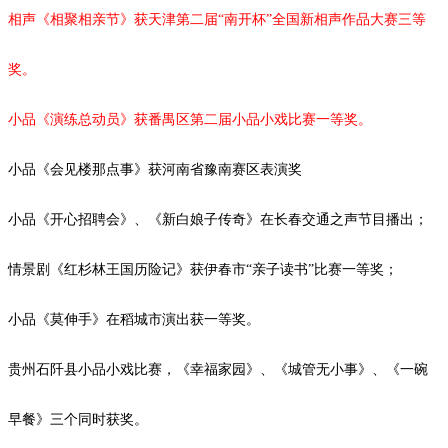
相声《相聚相亲节》获天津第二届
“南开杯”全国新相声作品大赛三等
奖。
小品《演练总动员》获番禺区第二届小品小戏比赛一等奖。
小品《会见楼那点事》获河南省豫南赛区表演奖
小品《开心招聘会》、《新白娘子传奇》在长春交通之声节目播出；
情景剧《红杉林王国历险记》获伊春市
“亲子读书”比赛一等奖；
小品
《莫伸手》在稻城市演出获一等奖。
贵州石阡县小品小戏比赛，《幸福家园》、《城管无小事》、《一碗
早餐》三个同时获奖。