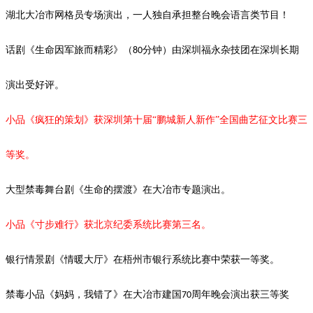
湖北大冶市网格员专场演出，一人独自承担整台晚会语言类节目！
话剧《生命因军旅而精彩》（
分钟）由深圳福永杂技团在深圳长期
80
演出受好评。
小品《疯狂的策划》获深圳第十届
“鹏城新人新作”全国曲艺征文比赛三
等奖。
大型禁毒舞台剧《生命的摆渡》
在大冶市专题演出。
小品《寸步难行》获北京纪委系统比赛第三名。
银行情景剧《情暖大厅》在梧州市银行系统比赛中荣获一等奖。
禁毒小品《妈妈，我错了》在大冶市建国
周年晚会演出获三等奖
70