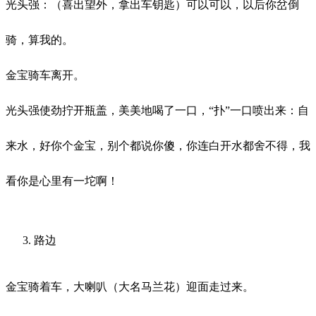
光头强：（喜出望外，拿出车钥匙）可以可以，以后你岔倒
骑，算我的。
金宝骑车离开。
光头强使劲拧开瓶盖，美美地喝了一口，
“扑”一口喷出来：自
来水，好你个金宝，别个都说你傻，你连白开水都舍不得，我
看你是心里有一坨啊！
路边
金宝骑着车，大喇叭（大名马兰花）迎面走过来。