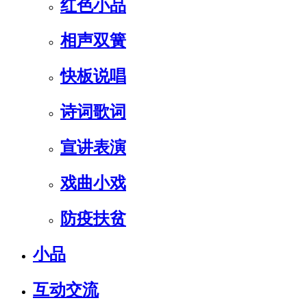
红色小品
相声双簧
快板说唱
诗词歌词
宣讲表演
戏曲小戏
防疫扶贫
小品
互动交流