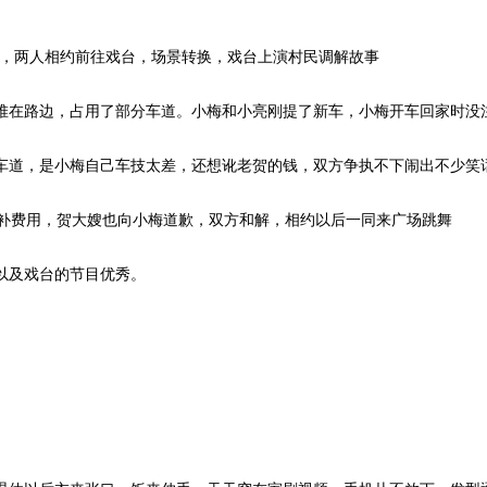
演，两人相约前往戏台，场景转换，戏台上演村民调解故事
堆在路边，占用了部分车道。小梅和小亮刚提了新车，小梅开车回家时没
车道，是小梅自己车技太差，还想讹老贺的钱，双方争执不下闹出不少笑
补费用，贺大嫂也向小梅道歉，双方和解，相约以后一同来广场跳舞
以及戏台的节目优秀。