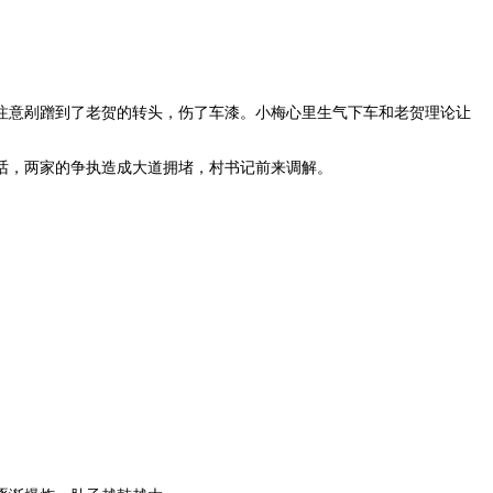
注意剐蹭到了老贺的转头，伤了车漆。小梅心里生气下车和老贺理论让
话，两家的争执造成大道拥堵，村书记前来调解。