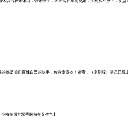
退休以后衣来张口，饭来伸手，天天窝在家刷视频，手机从不放下，发型
，讲的都是咱们百姓自己的故事，你肯定喜欢！请看，（京剧腔）演员已经
小梅在后方双手胸前交叉生气】