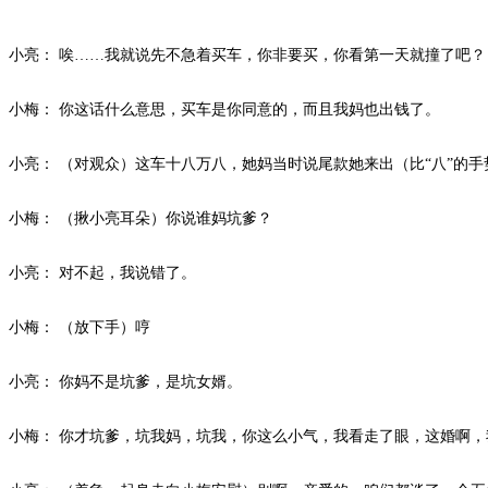
小亮：
唉
……我就说先不急着买车，你非要买，你看第一天就撞了吧？
小梅：
你这话什么意思，买车是你同意的，而且我妈也出钱了。
小亮：
（对观众）这车十八万八，她妈当时说尾款她来出（比
“八”的
小梅：
（揪小亮耳朵）你说谁妈坑爹？
小亮：
对不起，我说错了。
小梅：
（放下手）哼
小亮：
你妈不是坑爹，是坑女婿。
小梅：
你才坑爹，坑我妈，坑我，你这么小气，我看走了眼，这婚啊，