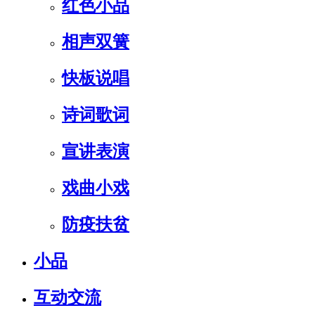
红色小品
相声双簧
快板说唱
诗词歌词
宣讲表演
戏曲小戏
防疫扶贫
小品
互动交流