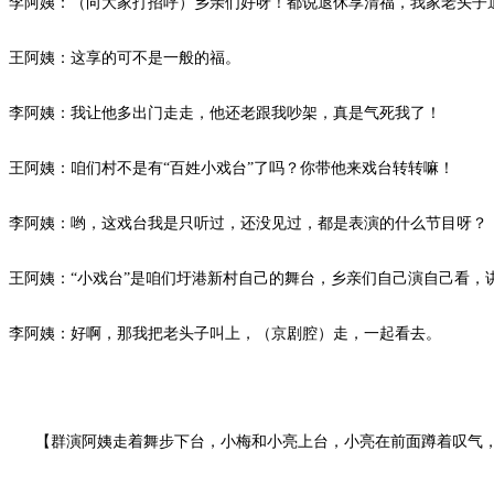
李阿姨：（向大家打招呼）乡亲们好呀！都说退休享清福，我家老头子
王阿姨：这享的可不是一般的福。
李阿姨：我让他多出门走走，他还老跟我吵架，真是气死我了！
王阿姨：咱们村不是有
“百姓小戏台”了吗？你带他来戏台转转嘛！
李阿姨：哟，这戏台我是只听过，还没见过，都是表演的什么节目呀？
王阿姨：
“小戏台”是咱们圩港新村自己的舞台，乡亲们自己演自己看
李阿姨：好啊，那我把老头子叫上，（京剧腔）走，一起看去。
【群演阿姨走着舞步下台，小梅和小亮上台，小亮在前面蹲着叹气，