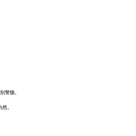
别警惕。
为然。