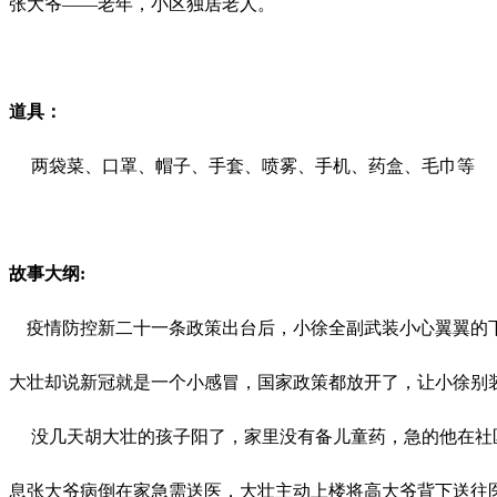
张大爷
——老年，小区独居老人。
道具：
两袋菜、口罩、帽子、手套、喷雾、手机、药盒、毛巾等
故事大纲
:
疫情防控新二十一条政策出台后，小徐全副武装小心翼翼的
大壮却说新冠就是一个小感冒，国家政策都放开了，让小徐别
没几天胡大壮的孩子阳了，家里没有备儿童药，急的他在社区
息张大爷病倒在家急需送医，大壮主动上楼将高大爷背下送往