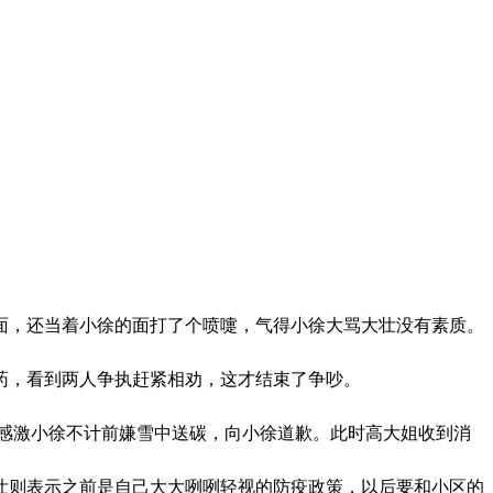
面，还当着小徐的面打了个喷嚏，气得小徐大骂大壮没有素质。
药，看到两人争执赶紧相劝，这才结束了争吵。
感激小徐不计前嫌雪中送碳，向小徐道歉。此时高大姐收到消
壮则表示之前是自己大大咧咧轻视的防疫政策，以后要和小区的