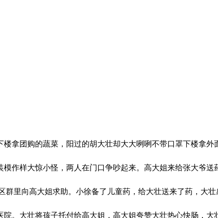
下楼拿团购的蔬菜，阳过的胡大壮却大大咧咧不带口罩下楼拿外
装模作样大惊小怪，两人在门口争吵起来。
高大姐来给张大爷送
群里向高大姐求助。小徐备了儿童药，给大壮送来了药，大壮
医院。
大壮将孩子托付给高大姐，高大姐夸赞大壮热心快肠，大