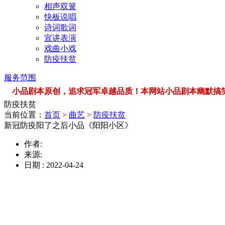
相声双簧
快板说唱
诗词歌词
宣讲表演
戏曲小戏
防疫扶贫
服务范围
小品剧本原创，追求冠军卓越品质！本网站小品剧本幽默搞笑，品类
防疫扶贫
当前位置：
首页
>
曲艺
>
防疫扶贫
新冠防疫阳了之后小品《阳阳小区》
作者:
来源:
日期 : 2022-04-24