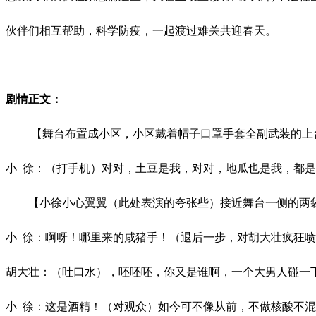
伙伴们相互帮助，科学防疫，一起渡过难关共迎春天。
剧情正文：
【舞台布置成小区，小区戴着帽子口罩手套全副武装的上
小
徐：（打手机）对对，土豆是我，对对，地瓜也是我，都
【小徐小心翼翼（此处表演的夸张些）接近舞台一侧的两袋
小
徐：啊呀！哪里来的咸猪手！（退后一步，对胡大壮疯狂喷
胡大壮：（吐口水），呸呸呸，你又是谁啊，一个大男人碰一
小
徐：这是酒精！（对观众）如今可不像从前，不做核酸不混