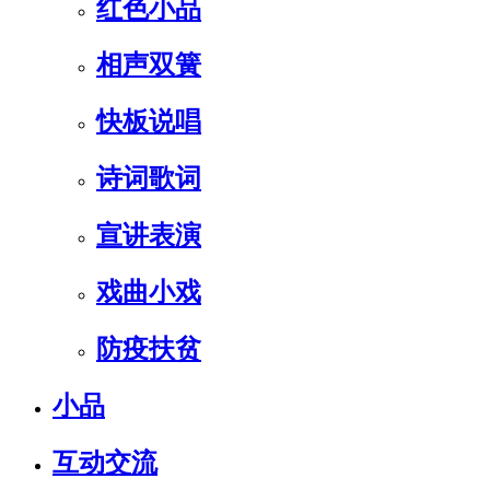
红色小品
相声双簧
快板说唱
诗词歌词
宣讲表演
戏曲小戏
防疫扶贫
小品
互动交流