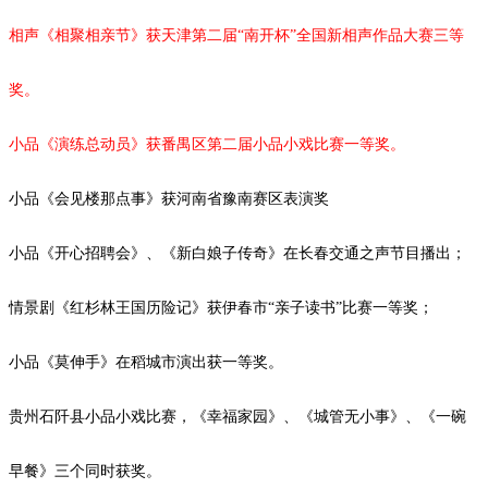
相声《相聚相亲节》获天津第二届
“南开杯”全国新相声作品大赛三等
奖。
小品《演练总动员》获番禺区第二届小品小戏比赛一等奖。
小品《会见楼那点事》获河南省豫南赛区表演奖
小品《开心招聘会》、《新白娘子传奇》在长春交通之声节目播出；
情景剧《红杉林王国历险记》获伊春市
“亲子读书”比赛一等奖；
小品
《莫伸手》在稻城市演出获一等奖。
贵州石阡县小品小戏比赛，《幸福家园》、《城管无小事》、《一碗
早餐》三个同时获奖。