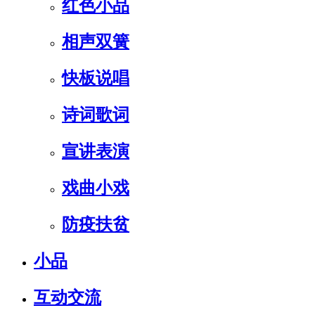
红色小品
相声双簧
快板说唱
诗词歌词
宣讲表演
戏曲小戏
防疫扶贫
小品
互动交流