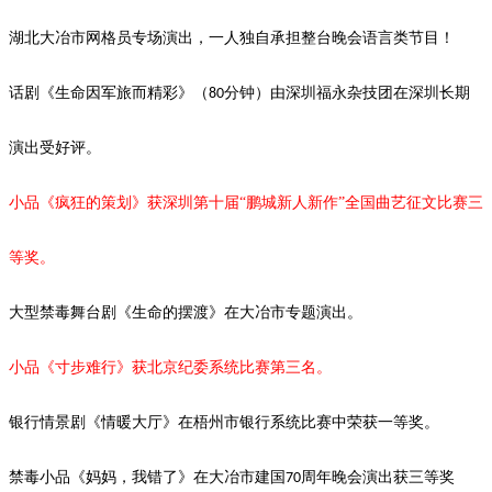
湖北大冶市网格员专场演出，一人独自承担整台晚会语言类节目！
话剧《生命因军旅而精彩》（
分钟）由深圳福永杂技团在深圳长期
80
演出受好评。
小品《疯狂的策划》获深圳第十届
“鹏城新人新作”全国曲艺征文比赛三
等奖。
大型禁毒舞台剧《生命的摆渡》
在大冶市专题演出。
小品《寸步难行》获北京纪委系统比赛第三名。
银行情景剧《情暖大厅》在梧州市银行系统比赛中荣获一等奖。
禁毒小品《妈妈，我错了》在大冶市建国
周年晚会演出获三等奖
70