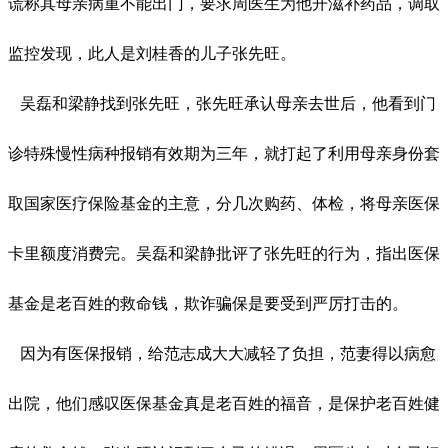
谎称其母亲病重不能出门，要求周医生为他开滋补药品，调取
监控发现，此人是刘桂香的儿子张先旺。
吴磊和梁静找到张先旺，张先旺承认母亲去世后，他看到门
诊特殊慢性病种报销有效期为三年，就打起了利用母亲身份套
取国家医疗保险基金的主意，分几次购药、体检，将母亲医保
卡里额度消费完。吴磊和梁静批评了张先旺的行为，指出医保
基金是老百姓的救命钱，欺诈骗保是要受到严厉打击的。
因为有医保报销，给范志成大大减轻了负担，范妻得以病愈
出院，他们感叹医保基金真是老百姓的福音，是保护老百姓健