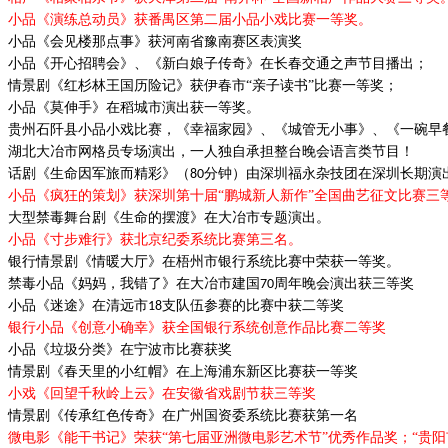
小品《演练总动员》获番禺区第二届小品小戏比赛一等奖。
小品《会见楼那点事》获河南省豫南赛区表演奖
小品《开心招聘会》、《新白娘子传奇》在长春交通之声节目播出；
情景剧《红杉林王国历险记》获伊春市
“亲子读书”比赛一等奖；
小品
《莫伸手》在稻城市演出获一等奖。
贵州石阡县小品小戏比赛，《幸福家园》、《城管无小事》、《一碗早
湖北大冶市网格员专场演出，一人独自承担整台晚会语言类节目！
话剧《生命因军旅而精彩》（
分钟）由深圳福永杂技团在深圳长期演
80
小品《疯狂的策划》获深圳第十届
“鹏城新人新作”全国曲艺征文比赛三
大型禁毒舞台剧《生命的摆渡》
在大冶市专题演出。
小品《寸步难行》获北京纪委系统比赛第三名。
银行情景剧《情暖大厅》在梧州市银行系统比赛中荣获一等奖。
禁毒小品《妈妈，我错了》在大冶市建国
周年晚会演出获三等奖
70
小品《迷途》在清远市
支队伍参赛的比赛中获二等奖
18
银行小品《创意小确幸》获全国银行系统创意作品比赛二等奖
小品《垃圾分类》在宁波市比赛获奖
情景剧
《春天里的小红帽》在上海浦东新区比赛获一等奖
小戏《回望千秋岭上云》在安徽省戏剧节获三等奖
情景剧《传承红色传奇》在广州国资委系统比赛获第一名
微电影《能干书记》荣获
“第七届亚洲微电影艺术节”优秀作品奖；“
贵阳