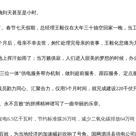
确到天甚至是小时
。
了。
春节七天假期，
总经理
王毅仅在大年三十抽空回家一晚，当工
个月后，母亲
不幸
去世
，
匆忙处理完母亲的丧事，王毅化悲痛为
地上挥汗如雨了；当万籁俱寂，人们进入甜美的梦想的时候，办
“三位一体”供电服务帮办机制，做到超前服务、跟踪服务、定点
成员勠力同心、
汇聚合力，
仅用
5个月时间，
就
完成建设220千伏
、永不言败”
的拼搏精神
谱写了一曲华丽的乐章。
发电
6.5亿千瓦时，节约标准煤26万吨，减少二氧化碳排放64万吨
百姓，为当地经济的加速崛起
吹响了号角。
国网泗洪县供电公司