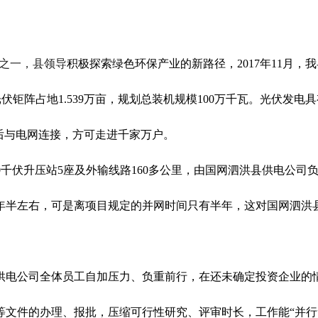
地之一，
县领导
积极探索
绿色环保产业
的新路径
，
2017年11月，
我
，光伏钜阵占地1.539万亩，规划总装机规模100万千瓦。光伏发
后与电网连接，方可走进千家万户。
千伏升压站5座及外输线路160多公里，由国网泗洪县供电公司负
年半左右
，可是离
项目
规定
的并网时间
只有半年，
这对国网泗洪
供电公司
全体员工
自加压力、负重前行
，
在还未确定投资企业的
等文件的办理、报批
，
压缩可行性研究、评审时长，
工作能
“并