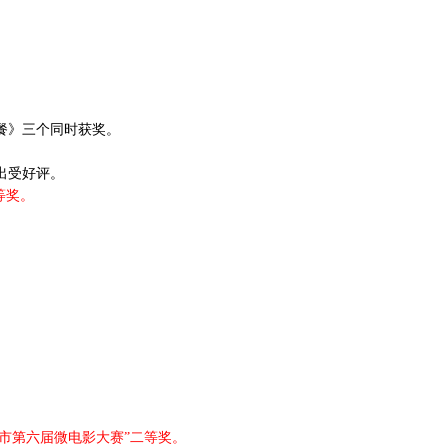
餐》三个同时获奖。
出受好评。
等奖。
市第六届微电影大赛
”二等奖。