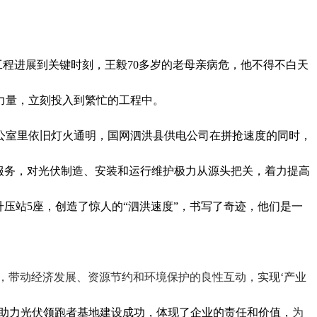
程进展到关键时刻，王毅70多岁的老母亲病危
，他
不得不白天
力量，
立刻
投入到
繁忙的
工程中。
公室里依旧灯火通明，
国网泗洪县供电公司在拼抢速度的同时，
服务，对光伏制造、安装和运行维护极力从源头把关，着力提高
升压站5座，
创造了
惊人
的“泗洪速度”
，书写了奇迹，他们是一
，
带动
经济发展、资源节约和环境保护的良性互动
，
实现
‘产业
助力
光伏领跑者基地建设
成功，体现了企业的责任和价值，
为