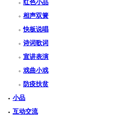
红色小品
相声双簧
快板说唱
诗词歌词
宣讲表演
戏曲小戏
防疫扶贫
小品
互动交流