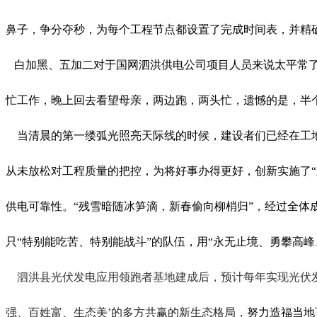
鼻子，争分夺秒，
为每个工程节点都设置了完成时间表，并精
白加黑、五加二对于
国网泗洪供电公司
项目人员来说太平常
忙工作，晚上回去看望母亲，两边跑，两头忙
，
遗憾的是，半
当清晨的第一缕弧光照亮天际线的时候，
建设者们已经在工
从未放松对工程质量的把控，为将好事办得更好，创新实施了
供电可靠性。
“
残雪暗随冰笋滴，新春偷向柳梢
归
”，经过全体
只“特别能吃苦、特别能战斗”的队伍，用
“永无止境、勇攀高峰
泗洪县光伏发电应用领跑者基地建成后，预计每年实现光伏
强、百姓富、生态美’的多方共赢的新生态格局
，
努力造福当地