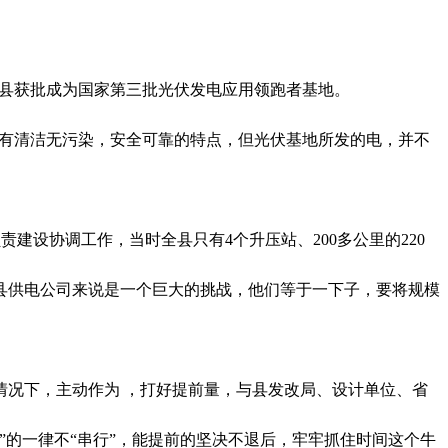
县
获批
成为
国家第三批光伏发电应用领跑者基地
。
电具有清洁无污染，安全可靠的特点
，
但光伏基地所发的电，并不
责建设协调工作，当时全县只有4个升压站、200多公里的220
县供电公司来说是一个巨大的挑战，
他
们等于一下子，要将规模
情况下，主动作为
，打好提前量，
与县发改局、设计单位、省
行”的一律不“串行”，能提前的坚决
不退后，牢牢抓住时间这个牛