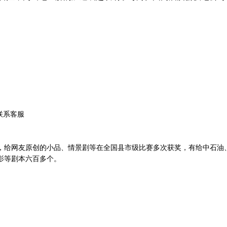
联系客服
，给网友
原创
的小品、情景剧等在全国县市级比赛多次获奖，有给中石油
影等剧本
六
百多个。
。