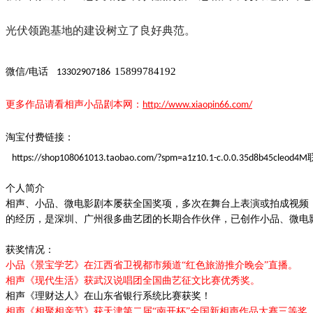
光伏领跑基地的建设树立了良好典范。
15899784192
微信
电话
/
13302907186
更多作品请看
相声小品
剧本
网：
http://www.xiaopin66.com/
淘宝付费链接：
https://shop108061013.taobao.com/?spm=a1z10.1-c.0.0.35d8b45cleod4M
个人简介
相声、小品、微电影剧本屡获全国奖项，多次在舞台上表演或拍成视频
的经历，是深圳、广州很多曲艺团的长期合作伙伴，已创作小品、微电
获奖情况：
小品《景宝学艺》在江西省卫视都市频道
“红色旅游推介晚会”直播。
相声《现代生活》获武汉说唱团全国曲艺征文比赛优秀奖。
相声《理财达人》在山东省银行系统比赛获奖！
相声《相聚相亲节》获天津第二届
“南开杯”全国新相声作品大赛三等奖