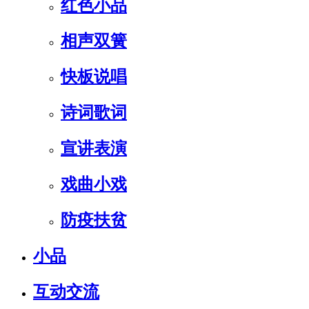
红色小品
相声双簧
快板说唱
诗词歌词
宣讲表演
戏曲小戏
防疫扶贫
小品
互动交流