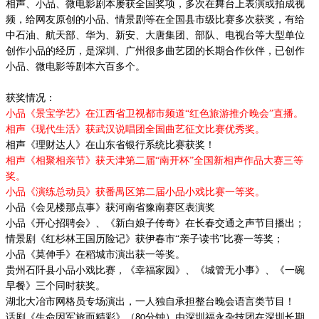
相声、小品、微电影剧本屡获全国奖项，多次在舞台上表演或拍成视
频，给网友
原创
的小品、情景剧等在全国县市级比赛多次获奖，有给
中石油、航天部、华为、新安、大唐集团、部队、电视台等大型单位
创作小品的经历，是深圳、广州很多曲艺团的长期合作伙伴，已创作
小品、微电影等剧本
六
百多个。
获奖情况：
小品《景宝学艺》在江西省卫视都市频道
“红色旅游推介晚会”直播。
相声《现代生活》获武汉说唱团全国曲艺征文比赛优秀奖。
相声《理财达人》在山东省银行系统比赛获奖！
相声《相聚相亲节》获天津第二届
“南开杯”全国新相声作品大赛三等
奖。
小品《演练总动员》获番禺区第二届小品小戏比赛一等奖。
小品《会见楼那点事》获河南省豫南赛区表演奖
小品《开心招聘会》、《新白娘子传奇》在长春交通之声节目播出；
情景剧《红杉林王国历险记》获伊春市
“亲子读书”比赛一等奖；
小品
《莫伸手》在稻城市演出获一等奖。
贵州石阡县小品小戏比赛，《幸福家园》、《城管无小事》、《一碗
早餐》三个同时获奖。
湖北大冶市网格员专场演出，一人独自承担整台晚会语言类节目！
话剧《生命因军旅而精彩》（
分钟）由深圳福永杂技团在深圳长期
80