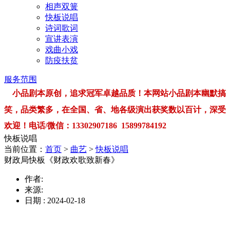
相声双簧
快板说唱
诗词歌词
宣讲表演
戏曲小戏
防疫扶贫
服务范围
小品剧本原创，追求冠军卓越品质！本网站小品剧本幽默搞
笑，品类繁多，在全国、省、地各级演出获奖数以百计，深受
欢迎！电话/微信：13302907186 15899784192
快板说唱
当前位置：
首页
>
曲艺
>
快板说唱
财政局快板《财政欢歌致新春》
作者:
来源:
日期 : 2024-02-18