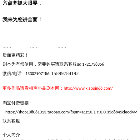
六点齐抓大眼界，
我来为您讲全面！
…… ……
……
后面更精彩！
剧本为有偿使用，需要购买请联系客
服
qq 1721738356
15899784192
微信
电话
/
13302907186
更多作品请看
相声小品
剧本
网：
http://www.xiaopin66.com/
淘宝付费链接：
https://shop108061013.taobao.com/?spm=a1z10.1-c.0.0.35d8b45cleod4M
联系客服
个人简介