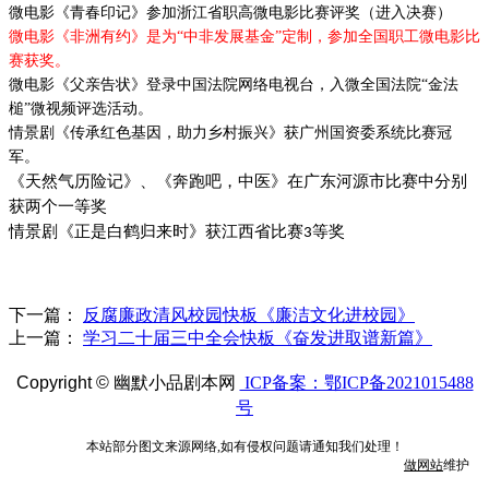
微电影《青春印记》参加浙江省职高微电影比赛评奖（进入决赛）
微电影《非洲有约》是为
“中非发展基金”定制，参加全国职工微电影比
赛获奖。
微电影《父亲告状》登录中国法院网络电视台，入微全国法院
“金法
槌”微视频评选活动。
情景剧《传承红色基因，助力乡村振兴》获广州国资委系统比赛冠
军。
《天然气历险记》、《奔跑吧，中医》在广东河源市比赛中分别
获两个一等奖
情景剧《正是白鹤归来时》获江西省比赛
等奖
3
下一篇：
反腐廉政清风校园快板《廉洁文化进校园》
上一篇：
学习二十届三中全会快板《奋发进取谱新篇》
Copyright ©
幽默小品剧本网
ICP备案：鄂ICP备2021015488
号
本站部分图文来源网络,如有侵权问题请通知我们处理！
做网站
维护