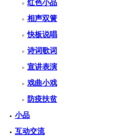
红色小品
相声双簧
快板说唱
诗词歌词
宣讲表演
戏曲小戏
防疫扶贫
小品
互动交流