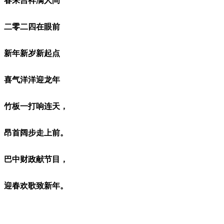
春来吉祥满人间
二零二四在眼前
新年新岁新起点
喜气洋洋迎龙年
竹板一打响连天，
昂首阔步走上前。
巴中财政献节目，
迎春欢歌致新年。