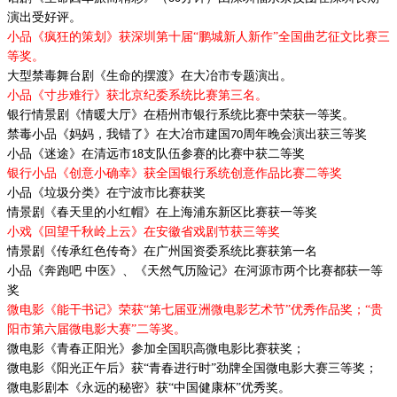
演出受好评。
小品《疯狂的策划》获深圳第十届
“鹏城新人新作”全国曲艺征文比赛三
等奖。
大型禁毒舞台剧《生命的摆渡》
在大冶市专题演出。
小品《寸步难行》获北京纪委系统比赛第三名。
银行情景剧《情暖大厅》在梧州市银行系统比赛中荣获一等奖。
禁毒小品《妈妈，我错了》在大冶市建国
周年晚会演出获三等奖
70
小品《迷途》在清远市
支队伍参赛的比赛中获二等奖
18
银行小品《创意小确幸》获全国银行系统创意作品比赛二等奖
小品《垃圾分类》在宁波市比赛获奖
情景剧
《春天里的小红帽》在上海浦东新区比赛获一等奖
小戏《回望千秋岭上云》在安徽省戏剧节获三等奖
情景剧《传承红色传奇》在广州国资委系统比赛获第一名
小品《奔跑吧
中医》、《天然气历险记》在河源市两个比赛都获一等
奖
微电影《能干书记》荣获
“第七届亚洲微电影艺术节”优秀作品奖；“
贵
阳市第六届微电影大赛
”二等奖。
微电影《青春正阳光》参加全国职高微电影比赛获奖；
微电影《阳光正午后》获
“青春进行时”劲牌全国微电影大赛三等奖；
微电影剧本《永远的秘密》获
“中国健康杯”优秀奖。