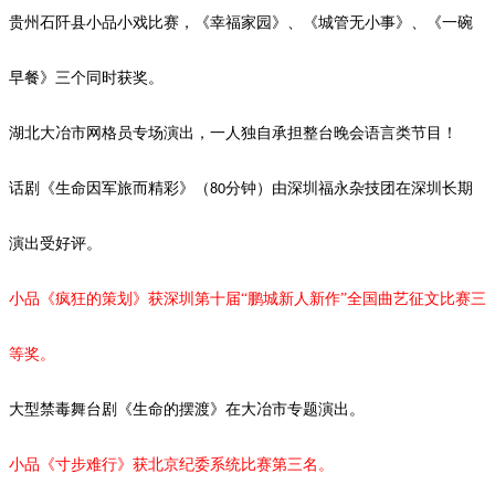
贵州石阡县小品小戏比赛，《幸福家园》、《城管无小事》、《一碗
早餐》三个同时获奖。
湖北大冶市网格员专场演出，一人独自承担整台晚会语言类节目！
话剧《生命因军旅而精彩》（
分钟）由深圳福永杂技团在深圳长期
80
演出受好评。
小品《疯狂的策划》获深圳第十届
“鹏城新人新作”全国曲艺征文比赛三
等奖。
大型禁毒舞台剧《生命的摆渡》
在大冶市专题演出。
小品《寸步难行》获北京纪委系统比赛第三名。