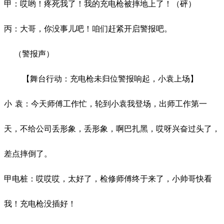
甲
：
哎哟
！
疼
死我了
！
我的充电枪
被
摔
地
上了
！
（
砰
）
丙
：
大哥
，
你没事儿吧
！
咱们赶紧开启警报吧。
（警报声）
【
舞台行动
：
充电枪未归位警报响起
，
小袁上场
】
小
袁
：
今天师傅工作忙
，
轮到小袁我登场，
出师工作
第一
天
，
不给公司丢形象，丢形象，啊巴扎黑，哎呀兴奋过头了，
差点摔倒了
。
甲
电桩
：
哎哎哎，
太好了
，
检修师傅终于来了，
小帅哥快看
我
！
充电枪没插好
！