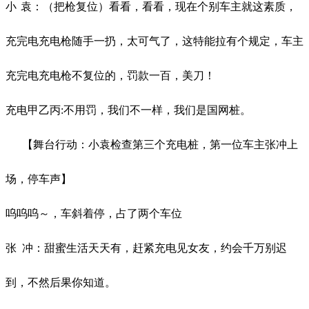
小
袁
：
（
把枪复位
）看看，
看看
，现在个别车主就这素质，
充完电充电枪随手一扔，太可气
了
，这
特能拉
有个规定，车主
充完电充电枪不复位的，罚款一百，美刀！
充电甲乙丙
:
不用罚，我们不一样，我们是国网桩。
【舞台行动：小袁检查第三个充电桩，第一位车主张冲上
场，停车声】
呜呜呜～，车斜着停，占了两个车位
张
冲：甜蜜生活天天有，赶紧充电见女友，约会千万别迟
到，不然后果你知道。