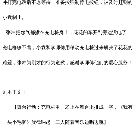
冲打完电话后不愿等待，准备按强制停电按钮，被及时赶到的
小袁制止。
张冲把怨气都撒在
充电桩
身上，花花的车开到旁边没电了，
充电枪够不着，
小袁和李师傅用
移动充电桩过来解决了花花的
难题，张冲为刚才的行为道歉，感谢李师傅他们的暖心服务！
剧本正文：
【
舞台行动
：
充电桩甲、乙上
在舞台上排成一字
，《我有
一头小毛驴》
旋律响
起，
二
人随着音乐边唱边跳
】