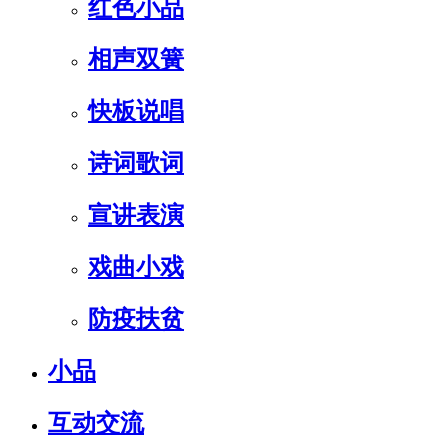
红色小品
相声双簧
快板说唱
诗词歌词
宣讲表演
戏曲小戏
防疫扶贫
小品
互动交流