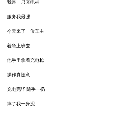
我是一只充电桩
服务我最
强
今天来了一
位车主
着急
上班去
他
手里拿着充电枪
操作真
随意
充电完毕
随手
一
扔
摔了我一身泥