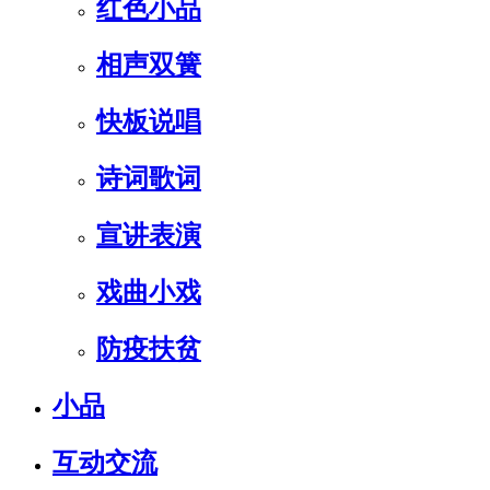
红色小品
相声双簧
快板说唱
诗词歌词
宣讲表演
戏曲小戏
防疫扶贫
小品
互动交流