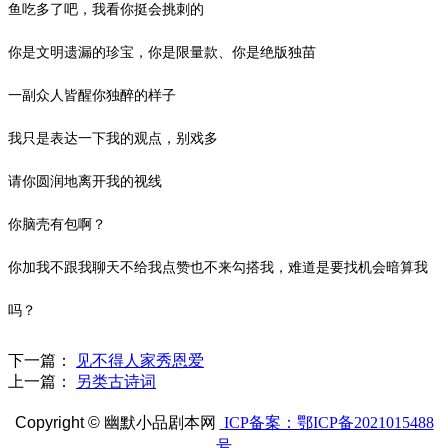
鱼吃多了吧，我看你挺会挑刺的
你是文明遗漏的珍宝，你是限量款、你是绝版独苗
一副众人皆醒你独醉的样子
我只是表达一下我的观点，别戏多
请你圆润地离开我的视线
你脑壳有包啊？
你加我不跟我聊天不给我点赞也不来勾搭我，难道是要找机会暗算我
吗？
下一篇：
见不得人家秀恩爱
上一篇：
另类古诗词
Copyright ©
幽默小品剧本网
ICP备案：鄂ICP备2021015488
号