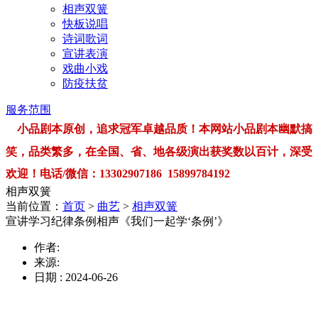
相声双簧
快板说唱
诗词歌词
宣讲表演
戏曲小戏
防疫扶贫
服务范围
小品剧本原创，追求冠军卓越品质！本网站小品剧本幽默搞
笑，品类繁多，在全国、省、地各级演出获奖数以百计，深受
欢迎！电话/微信：13302907186 15899784192
相声双簧
当前位置：
首页
>
曲艺
>
相声双簧
宣讲学习纪律条例相声《我们一起学‘条例’》
作者:
来源:
日期 : 2024-06-26