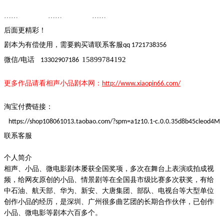
…… ……
……
后面更精彩！
剧本为有偿使用，需要购买请联系客
服
qq 1721738356
15899784192
微信
电话
/
13302907186
更多作品请看
相声小品
剧本
网：
http://www.xiaopin66.com/
淘宝付费链接：
https://shop108061013.taobao.com/?spm=a1z10.1-c.0.0.35d8b45cleod4M
联系客服
个人简介
相声、小品、微电影剧本屡获全国奖项，多次在舞台上表演或拍成视
频，给网友
原创
的小品、情景剧等在全国县市级比赛多次获奖，有给
中石油、航天部、华为、新安、大唐集团、部队、电视台等大型单位
创作小品的经历，是深圳、广州很多曲艺团的长期合作伙伴，已创作
小品、微电影等剧本
六
百多个。