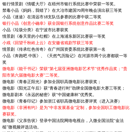
银行情景剧《情暖大厅》在梧州市银行系统比赛中荣获一等奖。
禁毒小品《妈妈，我错了》在大冶市建国
周年晚会演出获三等奖
70
小品《迷途》在清远市
支队伍参赛的比赛中获二等奖
18
银行小品《创意小确幸》获全国银行系统创意作品比赛二等奖
小品《垃圾分类》在宁波市比赛获奖
情景剧
《春天里的小红帽》在上海浦东新区比赛获一等奖
小戏《回望千秋岭上云》在安徽省戏剧节获三等奖
情景剧《传承红色传奇》在广州国资委系统比赛获第一名
小品《奔跑吧
中医》、《天然气历险记》在河源市两个比赛都获一等
奖
微电影《能干书记》荣获
“第七届亚洲微电影艺术节”优秀作品奖；“
贵
阳市第六届微电影大赛
”二等奖。
微电影《青春正阳光》参加全国职高微电影比赛获奖；
微电影《阳光正午后》获
“青春进行时”劲牌全国微电影大赛三等奖；
微电影剧本《永远的秘密》获
“中国健康杯”优秀奖。
微电影《青春印记》参加浙江省职高微电影比赛评奖（进入决赛）
微电影《非洲有约》是为
“中非发展基金”定制，参加全国职工微电影比
赛获奖。
微电影《父亲告状》登录中国法院网络电视台，入微全国法院
“金法
槌”微视频评选活动。