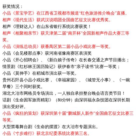
获奖情况：
小品《景宝学艺》在江西省卫视都市频道
“红色旅游推介晚会”直播。
相声《现代生活》获武汉说唱团全国曲艺征文比赛优秀奖。
相声《理财达人》在山东省银行系统比赛获奖！
相声《相聚相亲节》获天津第二届
“南开杯”全国新相声作品大赛三等
奖。
小品《演练总动员》获番禺区第二届小品小戏比赛一等奖。
小品《会见楼那点事》获河南省豫南赛区表演奖
小品《开心招聘会》、《新白娘子传奇》在长春交通之声节目播出；
情景剧《红杉林王国历险记》获伊春市
“亲子读书”比赛一等奖；
小品
《莫伸手》在稻城市演出获一等奖。
贵州石阡县小品小戏比赛，《幸福家园》、《城管无小事》、《一碗
早餐》三个同时获奖。
湖北大冶市网格员专场演出，一人独自承担整台晚会语言类节目！
话剧《生命因军旅而精彩》（
分钟）由深圳福永杂技团在深圳长期
80
演出受好评。
小品《疯狂的策划》获深圳第十届
“鹏城新人新作”全国曲艺征文比赛三
等奖。
大型禁毒舞台剧《生命的摆渡》
在大冶市专题演出。
小品《寸步难行》获北京纪委系统比赛第三名。