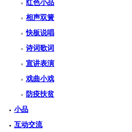
红色小品
相声双簧
快板说唱
诗词歌词
宣讲表演
戏曲小戏
防疫扶贫
小品
互动交流