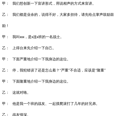
甲：
我们想创新一下宣讲形式，用说相声的方式来宣讲。
乙：
我们都是业余的，说得不好，大家多担待，请先给点掌声鼓励鼓
励！
甲：
我叫
，是
连
班的一名战士。
xxx
x
x
乙：
上得台来先介绍一下自己。
甲：
下面严重地介绍一下我身边的这位。
乙：
停，我犯错误了还是怎么着？
“严重”不合适，应该是“隆重”
甲：
下面隆重地介绍一下我身边的这位。
乙：
这就对咯。
甲：
他是我一个班的战友、一起摸爬滚打了几年的好兄弟。
乙：
战友情深。