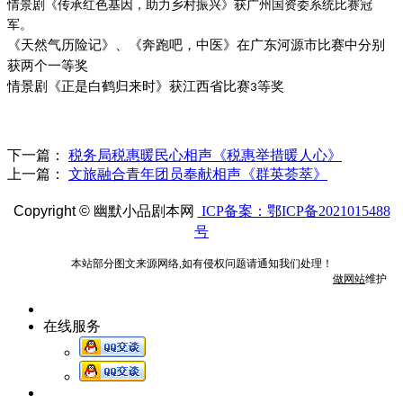
情景剧《传承红色基因，助力乡村振兴》获广州国资委系统比赛冠
军。
《天然气历险记》、《奔跑吧，中医》在广东河源市比赛中分别
获两个一等奖
情景剧《正是白鹤归来时》获江西省比赛
等奖
3
下一篇：
税务局税惠暖民心相声《税惠举措暖人心》
上一篇：
文旅融合青年团员奉献相声《群英荟萃》
Copyright ©
幽默小品剧本网
ICP备案：鄂ICP备2021015488
号
本站部分图文来源网络,如有侵权问题请通知我们处理！
做网站
维护
在线服务