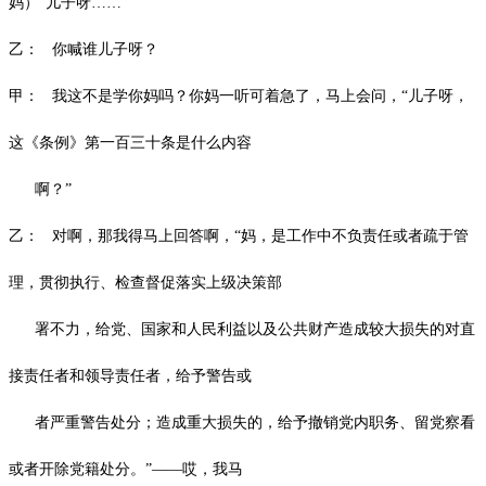
妈）
“儿子呀……”
乙：
你喊谁儿子呀？
甲：
我这不是学你妈吗？你妈一听可着急了，马上会问，
“儿子呀，
这《条例》第一百三十条是什么内容
啊？”
乙：
对啊，那我得马上回答啊，
“妈，是工作中不负责任或者疏于管
理，贯彻执行、检查督促落实上级决策部
署不力，给党、国家和人民利益以及公共财产造成较大损失的对直
接责任者和领导责任者，给予警告或
者严重警告处分；造成重大损失的，给予撤销党内职务、留党察看
或者开除党籍处分。”——哎，我马