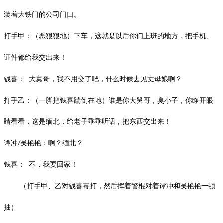
装着大铁门的公司门口。
打手甲：（恶狠狠地）下车，这就是以后你们上班的地方，把手机、
证件都给我交出来！
钱喜：
大舅哥，我不用交了吧，什么时候去见丈母娘啊？
打手乙：（一脚把钱喜踹倒在地）谁是你大舅哥，臭小子，你睁开眼
睛看看，这是缅北，给老子乖乖听话，把东西交出来！
谭冲
吴艳艳：啊？缅北？
/
钱喜：
不，我要回家！
（打手甲、乙对钱喜毒打，然后挥着警棍对着谭冲和吴艳艳一顿
抽）