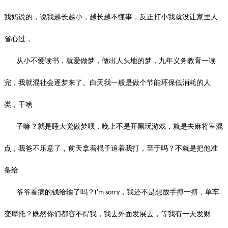
我妈说的，说我越长越小，越长越不懂事，反正打小我就没让家里人
省心过，
从小不爱读书，就爱做梦，做出人头地的梦，九年义务教育一读
完，我就混社会逐梦来了。白天我一般是做个节能环保低消耗的人
类，干啥
子嘛？就是睡大觉做梦呗，晚上不是开黑玩游戏，就是去麻将室混
点，我爸不乐意了，前天拿着棍子追着我打，至于吗？不就是把他准
备给
爷爷看病的钱给输了吗？
，我还不是想放手搏一搏，单车
I'm sorry
变摩托？既然你们都容不得我，我去外面发展去，等我有一天发财