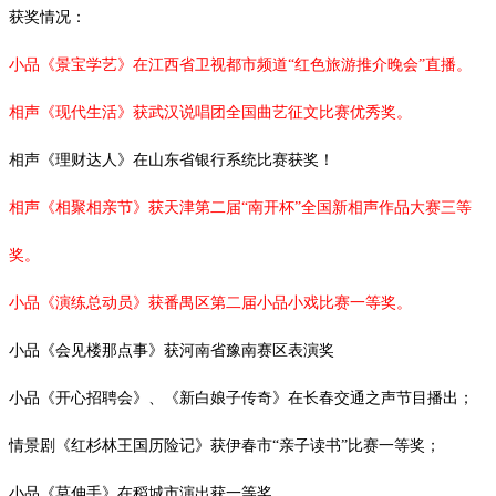
获奖情况：
小品《景宝学艺》在江西省卫视都市频道
“红色旅游推介晚会”直播。
相声《现代生活》获武汉说唱团全国曲艺征文比赛优秀奖。
相声《理财达人》在山东省银行系统比赛获奖！
相声《相聚相亲节》获天津第二届
“南开杯”全国新相声作品大赛三等
奖。
小品《演练总动员》获番禺区第二届小品小戏比赛一等奖。
小品《会见楼那点事》获河南省豫南赛区表演奖
小品《开心招聘会》、《新白娘子传奇》在长春交通之声节目播出；
情景剧《红杉林王国历险记》获伊春市
“亲子读书”比赛一等奖；
小品《莫伸手》在稻城市演出获一等奖。