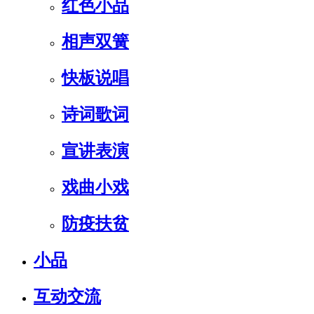
红色小品
相声双簧
快板说唱
诗词歌词
宣讲表演
戏曲小戏
防疫扶贫
小品
互动交流