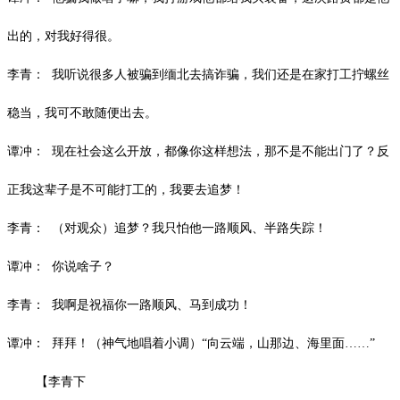
出的，对我好得很。
李青：
我听说很多人被骗到缅北去搞诈骗，我们还是在家打工拧螺丝
稳当，我可不敢随便出去。
谭冲：
现在社会这么开放，都像你这样想法，那不是不能出门了？反
正我这辈
子是不可能打工的，我要去追梦！
李青：
（对观众）追梦？我只怕他一路顺风、半路失踪！
谭冲：
你说啥子？
李青：
我啊是祝福你一路顺风、马到成功！
谭冲：
拜拜！（神气地唱着小调）
“向云端，山那边、海里面……”
【李青下