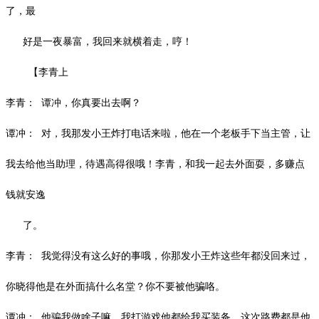
了，最
好是一夜暴富，我回来就横着走，哼！
【李青上
李青：
谭冲，你真要出去啊？
谭冲：
对，我那发小王炸打电话来啦，他在一个老板手下当主管，让
我去给他当助理，待遇高得很哦！李青，和我一起去外面耍，多赚点
钱就安逸
了。
李青：
我觉得没有这么好的事哦，你那发小王炸这些年都没回来过，
你晓得他是在外面搞什么名堂？你不要被他骗咯。
谭冲：
他骗我做啥子嘛，我打游戏他都给我买装备，这次路费都是他