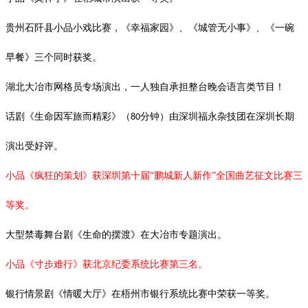
贵州石阡县小品小戏比赛，《幸福家园》、《城管无小事》、《一碗
早餐》三个同时获奖。
湖北大冶市网格员专场演出，一人独自承担整台晚会语言类节目！
话剧《生命因军旅而精彩》（
分钟）由深圳福永杂技团在深圳长期
80
演出受好评。
小品《疯狂的策划》获深圳第十届
“鹏城新人新作”全国曲艺征文比赛三
等奖。
大型禁毒舞台剧《生命的摆渡》在大冶市专题演出。
小品《寸步难行》获北京纪委系统比赛第三名。
银行情景剧《情暖大厅》在梧州市银行系统比赛中荣获一等奖。