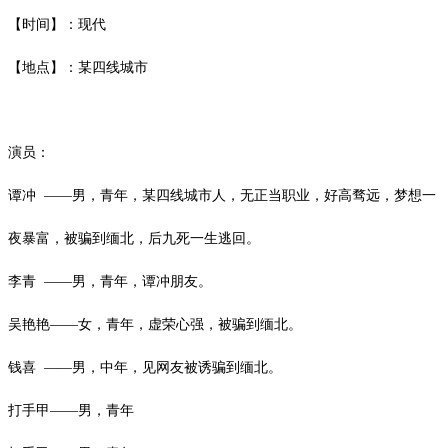
【时间】：现代
【地点】：某四线城市
演员：
谭冲
——男，青年，某四线城市人，无正当职业，好高骛远，梦想一
夜暴富，
被骗到缅北，后九死一生逃回。
李青
——男，青年，谭冲朋友。
吴艳艳
——女，青年，虚荣心强，被骗到缅北。
钱喜
——男，中年，见网友被诱骗到缅北。
打手甲
——男，青年