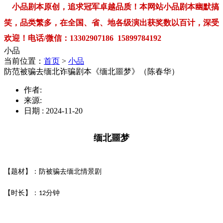
小品剧本原创，追求冠军卓越品质！本网站小品剧本幽默搞
笑，品类繁多，在全国、省、地各级演出获奖数以百计，深受
欢迎！电话/微信：13302907186 15899784192
小品
当前位置：
首页
>
小品
防范被骗去缅北诈骗剧本《缅北噩梦》（陈春华）
作者:
来源:
日期 : 2024-11-20
缅北噩梦
【题材】：防被骗去缅北情景剧
【时长】：
分钟
12