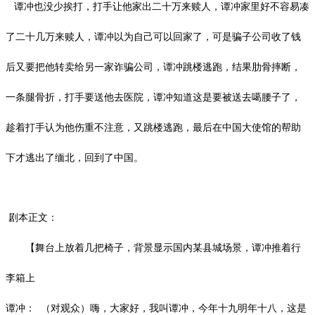
谭冲也没少挨打，打手让他家出二十万来赎人，谭冲家里好不容易凑
了二十几万来赎人，谭冲以为自己可以回家了，可是骗子公司收了钱
后又要把他转卖给另一家诈骗公司，谭冲跳楼逃跑，结果肋骨摔断，
一条腿骨折，打手要送他去医院，谭冲知道这是要被送去噶腰子了，
趁着打手认为他伤重不注意，又跳楼逃跑，最后在中国大使馆的帮助
下才逃出了缅北，回到了中国。
剧本正文：
【舞台上放着几把椅子，背景显示国内某县城场景，谭冲推着行
李箱上
谭冲：
（对观众）嗨，大家好，我叫谭冲，今年十九明年十八，这是