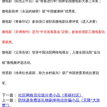
微电影《阳光正午后》获
“青春进行时”劲牌全国微电影大赛三等奖；
微电影剧本《永远的秘密》获
“中国健康杯”优秀奖。
微电影《青春印记》参加浙江省职高微电影比赛评奖（进入决赛）
微电影《非洲有约》是为
“中非发展基金”定制，参加全国职工微电影比
赛获奖。
微电影《父亲告状》登录中国法院网络电视台，入微全国法院
“金法
槌”微视频评选活动。
情景剧《传承红色基因，助力乡村振兴》获广州国资委系统比赛冠
军。
下一篇：
社区网格员垃圾分类小品《美丽社区》
上一篇：
防快递免费送礼物刷单电信诈骗小品《天降“大诈
蟹”》