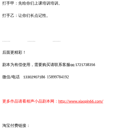
打手甲：先给你们上课培训培训。
打手乙：让你们长点记性。
…… …… ……
后面更精彩！
剧本为有偿使用，需要购买请联系客服
qq 1721738356
微信
电话
15899784192
/
13302907186
更多作品请看
相声小品
剧本
网：
http://www.xiaopin66.com/
淘宝付费链接：