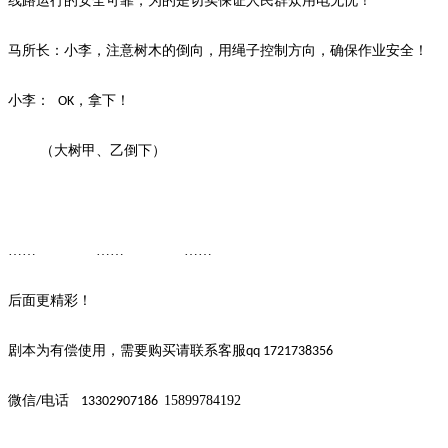
线路运行的安全可靠，为的是切实保证人民群众用电无忧！
马所长：小李，注意树木的倒向，用绳子控制方向，确保作业安全！
小李：
，拿下！
OK
（大树甲、乙倒下）
…… …… ……
后面更精彩！
剧本为有偿使用，需要购买请联系客服
qq 1721738356
微信
电话
15899784192
/
13302907186