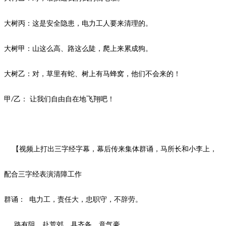
大树丙：这是安全隐患，电力工人要来清理的。
大树甲：山这么高、路这么陡，爬上来累成狗。
大树乙：对，草里有蛇、树上有马蜂窝，他们不会来的！
甲
乙： 让我们自由自在地飞翔吧！
/
【视频上打出三字经字幕，幕后传来集体群诵，马所长和小李上，
配合三字经表演清障工作
群诵：
电力工，责任大，忠职守，不辞劳。
路有阻，赴荒郊，具齐备，意气豪。