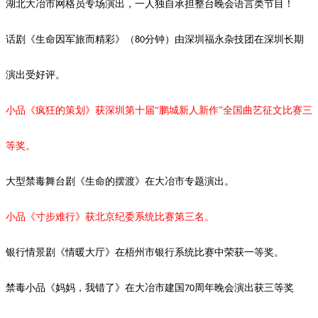
湖北大冶市网格员专场演出，一人独自承担整台晚会语言类节目！
话剧《生命因军旅而精彩》（
分钟）由深圳福永杂技团在深圳长期
80
演出受好评。
小品《疯狂的策划》获深圳第十届
“鹏城新人新作”全国曲艺征文比赛三
等奖。
大型禁毒舞台剧《生命的摆渡》在大冶市专题演出。
小品《寸步难行》获北京纪委系统比赛第三名。
银行情景剧《情暖大厅》在梧州市银行系统比赛中荣获一等奖。
禁毒小品《妈妈，我错了》在大冶市建国
周年晚会演出获三等奖
70