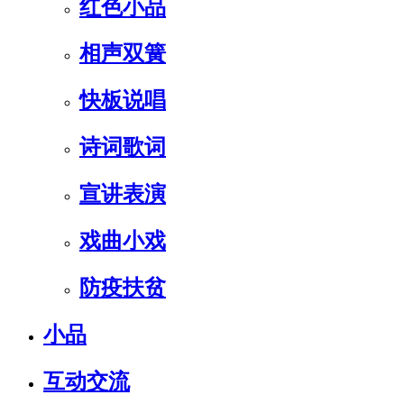
红色小品
相声双簧
快板说唱
诗词歌词
宣讲表演
戏曲小戏
防疫扶贫
小品
互动交流