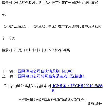
情景剧《传承红色基因，助力乡村振兴》获广州国资委系统比赛冠
军。
《天然气历险记》、《奔跑吧，中医》在广东河源市比赛中分别获两
个一等奖
情景剧《正是白鹤归来时》获江西省比赛
等奖
3
下一篇：
国网供电公司信访情景剧《心声》
上一篇：
国网电力公司村网服务采茶戏《送锦旗》
Copyright ©
幽默小品剧本网
ICP备案：鄂ICP备2021015488
号
本站部分图文来源网络,如有侵权问题请通知我们处理！
做网站
维护