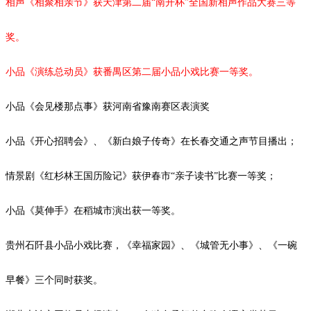
相声《相聚相亲节》获天津第二届
“南开杯”全国新相声作品大赛三等
奖。
小品《演练总动员》获番禺区第二届小品小戏比赛一等奖。
小品《会见楼那点事》获河南省豫南赛区表演奖
小品《开心招聘会》、《新白娘子传奇》在长春交通之声节目播出；
情景剧《红杉林王国历险记》获伊春市
“亲子读书”比赛一等奖；
小品《莫伸手》在稻城市演出获一等奖。
贵州石阡县小品小戏比赛，《幸福家园》、《城管无小事》、《一碗
早餐》三个同时获奖。