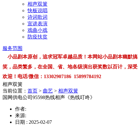
相声双簧
快板说唱
诗词歌词
宣讲表演
戏曲小戏
防疫扶贫
服务范围
小品剧本原创，追求冠军卓越品质！本网站小品剧本幽默搞
笑，品类繁多，在全国、省、地各级演出获奖数以百计，深受
欢迎！电话/微信：13302907186 15899784192
相声双簧
当前位置：
首页
>
曲艺
>
相声双簧
国网供电公司95598热线相声《热线叮咚》
作者:
来源:
日期 : 2025-02-07