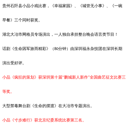
贵州石阡县小品小戏比赛，《幸福家园》、《城管无小事》、《一碗
早餐》三个同时获奖。
湖北大冶市网格员专场演出，一人独自承担整台晚会语言类节目！
话剧《生命因军旅而精彩》（
分钟）由深圳福永杂技团在深圳长期
80
演出受好评。
小品《疯狂的策划》获深圳第十届
“鹏城新人新作”全国曲艺征文比赛三
等奖。
大型禁毒舞台剧《生命的摆渡》
在大冶市专题演出。
小品《寸步难行》获北京纪委系统比赛第三名。