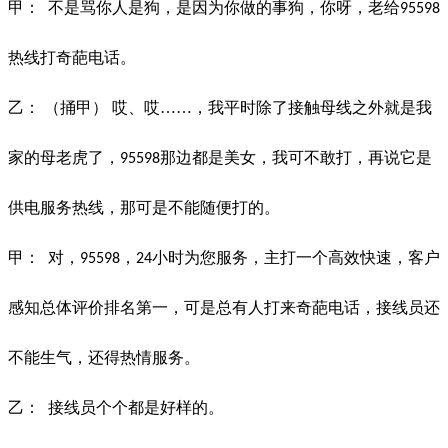
甲：
不是骂你人是狗，是因为你做的事狗，你呀，老给
95598
热线打奇葩电话。
乙：
（捅甲）
哎、哎
……，我平时除了接触母线之外就是我
家的母老虎了，
那边都是美女，我可不敢打，再说它是
95598
供电服务热线，那可是不能随便打的。
甲：
对，
，
小时为您服务，主打一个高效快速，客户
95598
24
感知总体评价排名第一，可是总有人打来奇葩电话，接线员还
不能生气，还得热情服务。
乙：
接线员个个都是好样的。