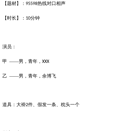
【题材】：
热线对口相声
95598
【时长】：
分钟
10
演员：
甲
——男，青年，
XXX
乙
——男，青年，余博飞
道具：大褂
件、假发一条、枕头一个
2