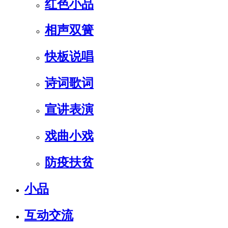
红色小品
相声双簧
快板说唱
诗词歌词
宣讲表演
戏曲小戏
防疫扶贫
小品
互动交流