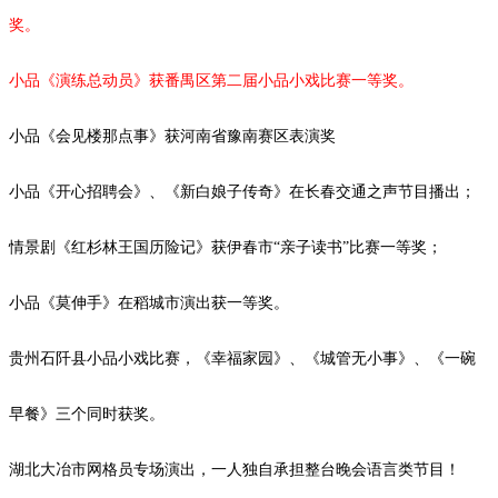
奖。
小品《演练总动员》获番禺区第二届小品小戏比赛一等奖。
小品《会见楼那点事》获河南省豫南赛区表演奖
小品《开心招聘会》、《新白娘子传奇》在长春交通之声节目播出；
情景剧《红杉林王国历险记》获伊春市
“亲子读书”比赛一等奖；
小品
《莫伸手》在稻城市演出获一等奖。
贵州石阡县小品小戏比赛，《幸福家园》、《城管无小事》、《一碗
早餐》三个同时获奖。
湖北大冶市网格员专场演出，一人独自承担整台晚会语言类节目！