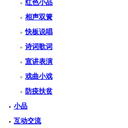
红色小品
相声双簧
快板说唱
诗词歌词
宣讲表演
戏曲小戏
防疫扶贫
小品
互动交流