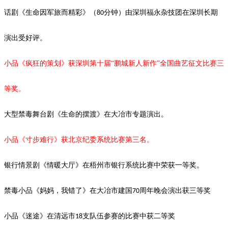
话剧《生命因军旅而精彩》（
分钟）由深圳福永杂技团在深圳长期
80
演出受好评。
小品《疯狂的策划》获深圳第十届
“鹏城新人新作”全国曲艺征文比赛三
等奖。
大型禁毒舞台剧《生命的摆渡》
在大冶市专题演出。
小品《寸步难行》获北京纪委系统比赛第三名。
银行情景剧《情暖大厅》在梧州市银行系统比赛中荣获一等奖。
禁毒小品《妈妈，我错了》在大冶市建国
周年晚会演出获三等奖
70
小品《迷途》在清远市
支队伍参赛的比赛中获二等奖
18