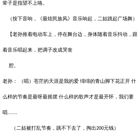
辈子是指望不上咯。
（按下音响，《最炫民族风》音乐响起，二姑跳起广场舞）
【老孙推着电动车上，停在舞台边，身体随着音乐抖动，跟
着音乐唱起来，把调子改成哭丧
腔。
老孙：
（唱）苍茫的天涯是我的爱
绵绵的青山脚下花正开
什
么样的节奏是最呀最摇摆
什么样的歌声才是最开怀，我们要
唱
……
（二姑被打乱节奏，跳不下去了，掏出
元钱）
200