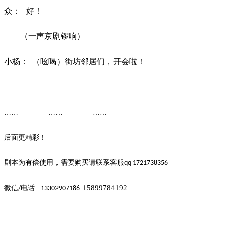
众：
好！
（一声京剧锣响）
小杨：
（吆喝）街坊邻居们，开会啦！
…… ……
……
后面更精彩！
剧本为有偿使用，需要购买请联系客
服
qq 1721738356
15899784192
微信
电话
/
13302907186