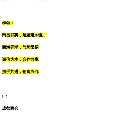
群颂：
南昌群英，
足迹遍华夏，
商海弄潮，气势昂扬
诚信为本，合作共赢
携手共进，创富兴邦
F：
成都商会