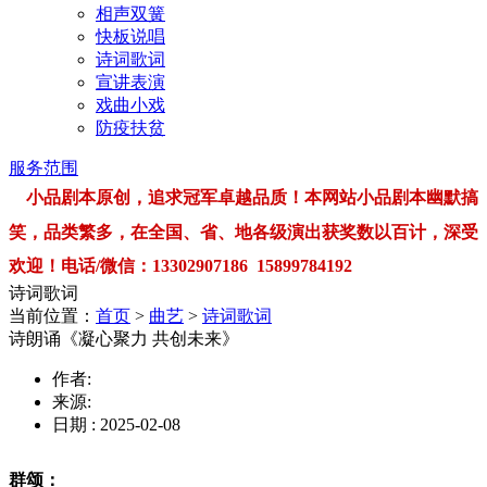
相声双簧
快板说唱
诗词歌词
宣讲表演
戏曲小戏
防疫扶贫
服务范围
小品剧本原创，追求冠军卓越品质！本网站小品剧本幽默搞
笑，品类繁多，在全国、省、地各级演出获奖数以百计，深受
欢迎！电话/微信：13302907186 15899784192
诗词歌词
当前位置：
首页
>
曲艺
>
诗词歌词
诗朗诵《凝心聚力 共创未来》
作者:
来源:
日期 : 2025-02-08
群颂：