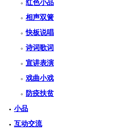
红色小品
相声双簧
快板说唱
诗词歌词
宣讲表演
戏曲小戏
防疫扶贫
小品
互动交流