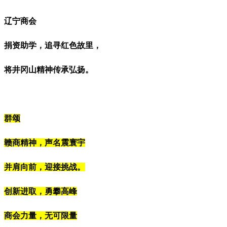
辽宁商会
捐资助学，追寻红色故里，
将井冈山精神传承
弘扬。
群颂
赣商精神，声名震寰宇
并肩向前，迎接挑战。
创新进取，勇攀高峰
商会力量，无可限量