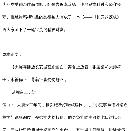
为朋友受他牵连而道歉，阿僮告诉李善德，他的励志精神和坚守操
守、拒绝诱惑和利益的品德被人写成了一本书——《长安的荔枝》，
给大家留下了一笔宝贵的精神财富。
剧本正文：
【大屏幕播放长安城宫殿画面，舞台上放着一张案桌和太师椅
子，李善德上，背着行囊匆匆赶路，
从舞台上走过
旁白：
大唐天宝年间，杨贵妃嗜好吃鲜荔枝，九品小吏李圣德因精通
算学与钱粮调度，被强推为荔枝使。他身负将岭南鲜荔七日运抵长
安，完成让皇帝博得贵妃高兴的重命
——五千里山河阻隔，沿途瘴疠