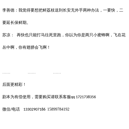
李善德：我觉得要想把鲜荔枝送到长安无外乎两种办法，一要快，二
要延长保鲜期。
苏凉：
再快也只能打马往死里跑，你以为你是两只小蜜蜂啊，飞在花
丛中啊，你有翅膀会飞啊！
…… …… ……
后面更精彩！
剧本为有偿使用，需要购买请联系客服
qq 1721738356
微信
电话
15899784192
/
13302907186