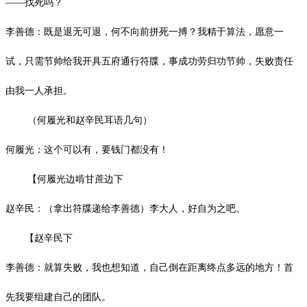
——找死吗？
李善德：
既是退无可退，何不向前拼死一搏？我精于算法，愿意一
试，只需节帅给我开具五府通行符牒，事成功劳归功节帅，失败责任
由我一人承担。
（何履光和赵辛民耳语几句）
何履光：这个可以有，要钱门都没有！
【何履光边啃甘蔗边下
赵辛民：（拿出符牒递给李善德）李大人，好自为之吧。
【赵辛民下
李善德：就算失败，我也想知道，自己倒在距离终点多远的地方！首
先我要组建自己的团队。