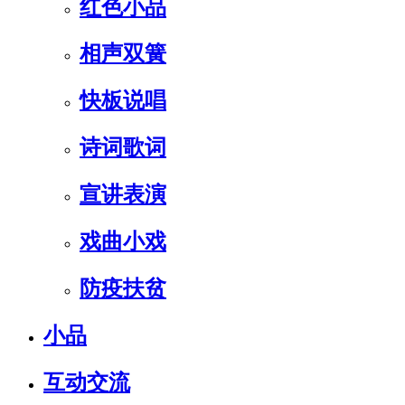
红色小品
相声双簧
快板说唱
诗词歌词
宣讲表演
戏曲小戏
防疫扶贫
小品
互动交流