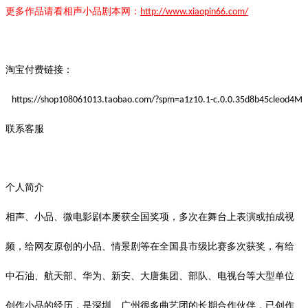
更多作品请看
相声小品
剧本
网：
http://www.xiaopin66.com/
淘宝付费链接：
https://shop108061013.taobao.com/?spm=a1z10.1-c.0.0.35d8b45cleod4M
联系客服
个人简介
相声、小品、微电影剧本屡获全国奖项，多次在舞台上表演或拍成视
频，给网友原创的小品、情景剧等在全国县市级比赛多次获奖，有给
中石油、航天部、华为、新安、大唐集团、部队、电视台等大型单位
创作小品的经历，是深圳、广州很多曲艺团的长期合作伙伴，已创作