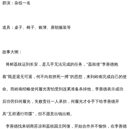
群演：杂役一名
道具：桌子、椅子、账簿、唐朝服装等
故事大纲：
将鲜荔枝运到长安，是几乎无法完成的任务，
“荔枝使”李善德抱
着
“既是退无可退，何不向前拼死一搏”的思想，来到岭南完成自己的使
命。而岭南经略使何履光
害怕受到连累准备杀掉他，李善德表示
成功
后功劳归何履光，失败责任一人承担，何履光才令手下给李善
德开
具
“五府通行符牒”，但不愿意出钱出粮。
李善德找来胡商苏凉和荔枝园主阿僮，开始合作并不愉快，在李善德