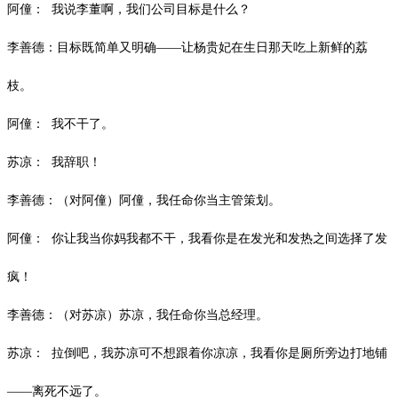
阿僮：
我说李董啊，我们公司目标是什么？
李善德：目标既简单又明确——让杨贵妃在生日那天吃上新鲜的荔
枝。
阿僮：
我不干了。
苏凉：
我辞职！
李善德：（对阿僮）阿僮，我任命你当主管策划。
阿僮：
你让我当你妈我都不干，我看你是在发光和发热之间选择了发
疯！
李善德：（对苏凉）苏凉，我任命你当总经理。
苏凉：
拉倒吧，我苏凉可不想跟着你凉凉，我看你是厕所旁边打地铺
——离死不远了。