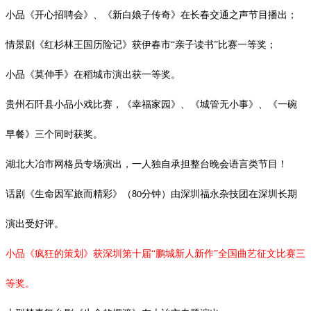
小品《开心招聘会》、《新白娘子传奇》在长春交通之声节目播出；
情景剧《红杉林王国历险记》获伊春市
“亲子读书”比赛一等奖；
小品《莫伸手》在稻城市演出获一等奖。
贵州石阡县小品小戏比赛，《幸福家园》、《城管无小事》、《一碗
早餐》三个同时获奖。
湖北大冶市网格员专场演出，一人独自承担整台晚会语言类节目！
话剧《生命因军旅而精彩》（
分钟）由深圳福永杂技团在深圳长期
80
演出受好评。
小品《疯狂的策划》获深圳第十届
“鹏城新人新作”全国曲艺征文比赛三
等奖。