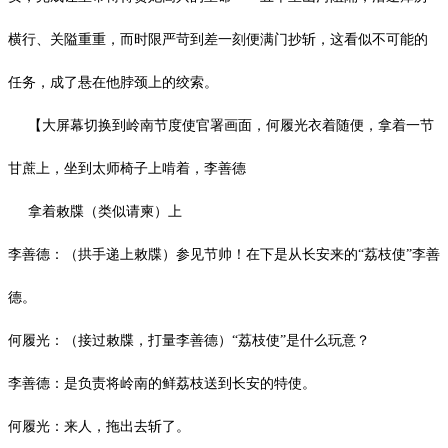
横行、关隘重重，而时限严苛到差一刻便满门抄斩，这看似不可能的
任务，成了悬在他脖颈上的绞索。
【大屏幕切换到岭南节度使官署画面，何履光衣着随便，拿着一节
甘蔗上，坐到太师椅子上啃着，李善德
拿着敕牒（类似请柬）上
李善德：（拱手递上敕牒）参见节帅！在下是从长安来的
“荔枝使”李善
德。
何履光：（接过敕牒，打量李善德）
“荔枝使”是什么玩意？
李善德：是负责将岭南的鲜荔枝送到长安的特使。
何履光：来人，拖出去斩了。