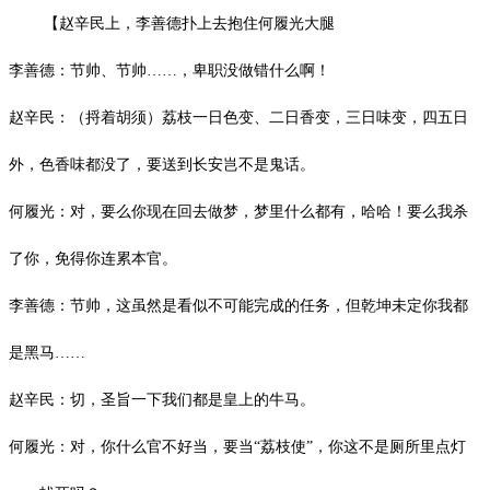
【赵辛民上，李善德扑上去抱住何履光大腿
李善德：节帅、节帅
……，卑职没做错什么啊！
赵辛民：（捋着胡须）荔枝一日色变、二日香变，三日味变，四五日
外，色香味都没了，要送到长安岂不是鬼话
。
何履光：对，要么你现在回去做梦，梦里什么都有，哈哈！要么我杀
了你，免得你连累本官。
李善德：节帅，这虽然是看似不可能完成的任务，但乾坤未定你我都
是黑马
……
赵辛民：切，圣旨一下我们都是皇上的牛马。
何履光：对，你什么官不好当，要当
“荔枝使”，你这不是厕所里点灯