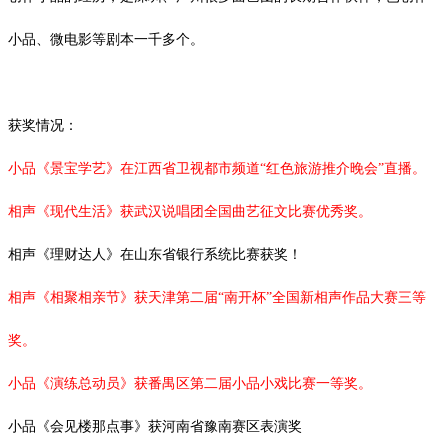
小品、微电影等剧本一千多个。
获奖情况：
小品《景宝学艺》在江西省卫视都市频道
“红色旅游推介晚会”直播。
相声《现代生活》获武汉说唱团全国曲艺征文比赛优秀奖。
相声《理财达人》在山东省银行系统比赛获奖！
相声《相聚相亲节》获天津第二届
“南开杯”全国新相声作品大赛三等
奖。
小品《演练总动员》获番禺区第二届小品小戏比赛一等奖。
小品《会见楼那点事》获河南省豫南赛区表演奖