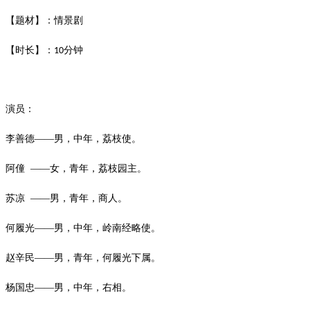
【题材】：情景剧
【时长】：
分钟
10
演员：
李善德
——男，中年，荔枝使。
阿僮
——女，青年，荔枝园主。
苏凉
——男，青年，商人。
何履光
——男，中年，岭南经略使。
赵辛民
——男，青年，何履光下属。
杨国忠
——男，中年，右相。