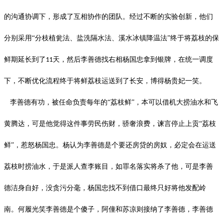
的沟通协调下，形成了互相协作的团队。经过不断的实验创新，他们
分别采用
“
分枝植瓮法、盐洗隔⽔法、溪水冰镇降温法
”终于将荔枝的保
鲜期延长到了
天，然后李善德找右相杨国忠拿到银牌，在统一调度
11
下，不断优化流程终于将鲜荔枝运送到了长安，博得杨贵妃一笑。
李善德有功，被任命负责每年的
“荔枝鲜”，本可以借机大捞油水和飞
黄腾达，可是他觉得这件事劳民伤财，骄奢浪费，谏言停止上贡“荔枝
鲜”，惹怒杨国忠。杨认为李善德是个要还房贷的房奴，必定会在运送
荔枝时捞油水，于是派人查李账目，如罪名落实将杀了他，可是李善
德洁身自好，没贪污分毫，杨国忠找不到借口最终只好将他发配岭
南。何履光笑李善德是个傻子，阿僮和苏凉则接纳了李善德，李善德