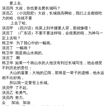
要上去。
演员丙 大叔，你也要去爬长城吗？
演员乙 （小沈阳腔）大叔，长城很高啊哈，我们上去都很吃
力的哈，你就不要
上去了哈。
演员甲 （四川话）你莫上到半腰要人背，那就惨喽！
演员丁 （广东话）不要不要这样啦，会很累的啦，为神马一
定上去啦？
韩卫华 为了我心中的一幅画。
演员丁 一幅画？
韩卫华 我是画山水画的。
演员丁 啊
韩卫华 如果一个画山水的人他没有到过长城写生，他会感受
不到历史的责任；
大山的凝重；大地的辽阔，那将是一辈子的遗憾，他永远
画不出好画，
所以我一定要登上长城。
演员甲 了不起。
演员乙 有勇气。
演员丙 努力。
众 加油、加油