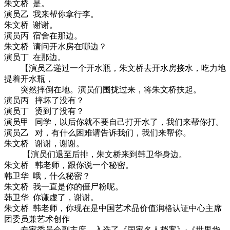
朱文桥 是。
演员乙 我来帮你拿行李。
朱文桥 谢谢。
演员丙 宿舍在那边。
朱文桥 请问开水房在哪边？
演员丁 在那边。
【演员乙递过一个开水瓶，朱文桥去开水房接水，吃力地
提着开水瓶，
突然摔倒在地。演员们围拢过来，将朱文桥扶起。
演员丙 摔坏了没有？
演员丁 烫到了没有？
演员甲 同学，以后你就不要自己打开水了，我们来帮你打。
演员乙 对，有什么困难请告诉我们，我们来帮你。
朱文桥 谢谢，谢谢。
【演员们退至后排，朱文桥来到韩卫华身边。
朱文桥 韩老师，跟你说一个秘密。
韩卫华 哦，什么秘密？
朱文桥 我一直是你的僵尸粉呢。
韩卫华 你谦虚了，谢谢。
朱文桥 韩老师，你现在是
中国艺术品价值润格认证中心主席
团委员兼艺术创作
专家委员会副主席，入选
了
《国家名人档案》·《世界华