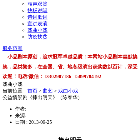
相声双簧
快板说唱
诗词歌词
宣讲表演
戏曲小戏
防疫扶贫
服务范围
小品剧本原创，追求冠军卓越品质！本网站小品剧本幽默搞
笑，品类繁多，在全国、省、地各级演出获奖数以百计，深受
欢迎！电话/微信：13302907186 15899784192
戏曲小戏
当前位置：
首页
>
曲艺
>
戏曲小戏
公益情景剧《捧出明天》（陈春华）
作者:
来源:
日期 : 2013-09-25