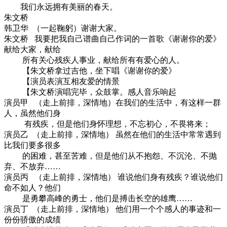
我们永远拥有美丽的春天。
朱文桥
韩卫华 （一起鞠躬）谢谢大家。
朱文桥 我要把我自己谱曲自己作词的一首歌《谢谢你的爱》
献给大家，献给
所有关心残疾人事业，献给所有有爱心的人。
【朱文桥拿过吉他，坐下唱《谢谢你的爱》
【演员表演互相友爱的情景
【朱文桥演唱完毕，众鼓掌。感人音乐响起
演员甲 （走上前排，深情地）在我们的生活中，有这样一群
人，虽然他们身
有残疾，但是他们身怀理想，不忘初心，不畏将来；
演员乙 （走上前排，深情地） 虽然在他们的生活中常常遇到
比我们要多很多
的困难，甚至苦难，但是他们从不抱怨、不沉沦、不抛
弃、不放弃……
演员丙 （走上前排，深情地） 谁说他们身有残疾？谁说他们
命不如人？他们
是勇攀高峰的勇士，他们是搏击长空的雄鹰……
演员丁 （走上前排，深情地） 他们用一个个感人的事迹和一
份份骄傲的成绩