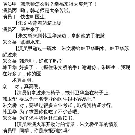
演员甲 韩老师怎么啦？幸福来得太突然了！
演员丙 嗨，韩老师是太辛苦啦。
演员丁 快去叫医生。
【朱文桥背着药箱上场
演员乙 医生来了。
【朱文桥来到韩卫华身边，拿起他的手把脉
朱文桥 拿碗水来。
【演员甲递过一碗水，朱文桥给韩卫华喝水。韩卫华苏
醒过来
朱文桥 韩老师，好点了吗？
韩卫华 好多了，（握住朱文桥的手）谢谢你，朱医生，我现
在好多了，你的医
术真高明。
众 对，真高明。
【演员们拿过来把椅子，扶韩卫华坐在椅子上。
韩卫华 要成为一名专业的医生很不容易吧？
朱文桥 对，要经过很多专业考试，取得资格证才行。
韩卫华 为了求医你也吃了不少苦吧。
朱文桥 为了求学我远赴江西读书。
【演员表演火车开动时的情景，朱文桥坐车的情景
演员甲 同学，你是来报到的吗
?