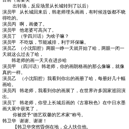
出转场，反应场景从长城转到了以后）
演员甲 从长城回来后，韩老师埋头画画，有时候连饭都不晓
得吃的。
演员丙 啊，画傻了。
演员甲 他老婆可高兴了。
演员丁 （学四川话）为啥子嘛？
演员甲 不吃饭，节能减排，利于环保嘛。
演员乙 （小沈阳腔）两眼一睁一天就开始了哈，两眼一闭一
天就这么过去了哈，
韩老师的画一天天在进步哈
演员甲 （四川话）韩老师，你的画朗格画的那么像嘛，就像
真的一样。
演员乙 （小沈阳腔）我看到你出的画册了哈，每册好几十幅
画哈。
演员丙 韩老师，我看到你的画展了，在世界许多国家巡回演
出。
演员丁 韩老师，你登上长城后画的《古塞秋色》在中日水墨
画大展中获奖了，
你被授予
德艺双馨的艺术家”称号。
”
韩卫华 谢谢、谢谢！
【韩卫华突然昏倒在地，众人扶住他。