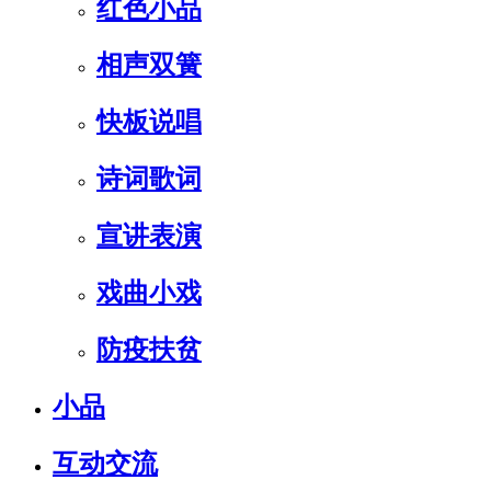
红色小品
相声双簧
快板说唱
诗词歌词
宣讲表演
戏曲小戏
防疫扶贫
小品
互动交流