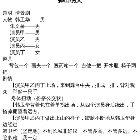
捧出明天
题材 情景剧
人物 韩卫华——男
朱文桥——男
演员甲——男
演员乙——男
演员丙——女
演员丁——女
道具
背包一个 画夹一个 医药箱一个 吉他一把 开水瓶 椅子两
把
剧情
【演员甲乙丙丁上场，来到舞台中央，排成一排，背对观
众，举起一只手，
身体扭动（扮搭公交状）
【韩卫华背着包拄着单拐出场，从四个演员身后绕出，手
搭凉棚望着远方。
【演员甲乙丙丁做出上山的样子，蹬腿不断地从韩卫华身
边经过
韩卫华（坚定地）不到长城非好汉，不管多高、不管多远、不
管多难，我一定