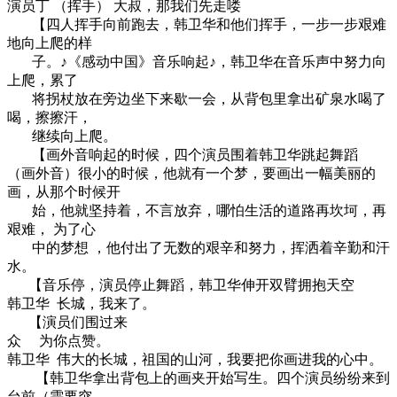
演员丁 （挥手） 大叔，那我们先走喽
【四人挥手向前跑去，韩卫华和他们挥手，一步一步艰难
地向上爬的样
子。♪《感动中国》音乐响起♪，韩卫华在音乐声中努力向
上爬，累了
将拐杖放在旁边坐下来歇一会，从背包里拿出矿泉水喝了
喝，擦擦汗，
继续向上爬。
【画外音响起的时候，四个演员围着韩卫华跳起舞蹈
（画外音）很小的时候，他就有一个梦，要画出一幅美丽的
画，从那个时候开
始，他就坚持着，不言放弃，哪怕生活的道路再坎坷，再
艰难， 为了心
中的梦想 ，他付出了无数的艰辛和努力，挥洒着辛勤和汗
水。
【音乐停，演员停止舞蹈，韩卫华伸开双臂拥抱天空
韩卫华 长城，我来了。
【演员们围过来
众 为你点赞。
韩卫华 伟大的长城，祖国的山河，我要把你画进我的心中。
【韩卫华拿出背包上的画夹开始写生。四个演员纷纷来到
台前（需要突