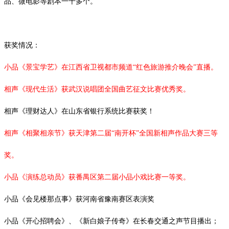
品、微电影等剧本一千多个。
获奖情况：
小品《景宝学艺》在江西省卫视都市频道
“红色旅游推介晚会”直播。
相声《现代生活》获武汉说唱团全国曲艺征文比赛优秀奖。
相声《理财达人》在山东省银行系统比赛获奖！
相声《相聚相亲节》获天津第二届
“南开杯”全国新相声作品大赛三等
奖。
小品《演练总动员》获番禺区第二届小品小戏比赛一等奖。
小品《会见楼那点事》获河南省豫南赛区表演奖
小品《开心招聘会》、《新白娘子传奇》在长春交通之声节目播出；