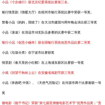
小品《寸步难行》获北京纪委系统比赛第三名。
银行情景剧《情暖大厅》在梧州市银行系统比赛中荣获一等奖。
禁毒小品《妈妈，我错了》在大冶市建国
周年晚会演出获三等奖
70
小品《迷途》在清远市
支队伍参赛的比赛中获二等奖
18
银行小品《创意小确幸》获全国银行系统创意作品比赛二等奖
小品《垃圾分类》在宁波市比赛获奖
情景剧《春天里的小红帽》在上海浦东新区比赛获一等奖
小戏《回望千秋岭上云》在安徽省戏剧节获三等奖
小品《奔跑吧
中医》、《天然气历险记》在河源市两个比赛都获一等
奖
微电影《能干书记》荣获“第七届亚洲微电影艺术节”优秀作品奖；“贵