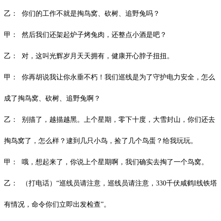
乙：
你们的工作不就是掏鸟窝、砍树、追野兔吗？
甲：
然后我们还架起炉子烤兔肉，还整点小酒是吧？
乙：
对，这叫光辉岁月天天拥有，健康开心脖子扭扭。
甲：
你再胡说我让你永垂不朽！我们巡线是为了守护电力安全，怎么
成了掏鸟窝、砍树、追野兔啊？
乙：
别描了，越描越黑。上个星期，零下十度，大雪封山，你们还去
掏鸟窝了，怎么样？逮到几只小鸟，捡了几个鸟蛋？给我玩玩。
甲：
哦，想起来了，你说上个星期啊，我们确实去掏了一个鸟窝。
乙：
（打电话）“巡线员请注意，巡线员请注意，330千伏咸鹤I线铁塔
有情况，命令你们立即出发检查”。