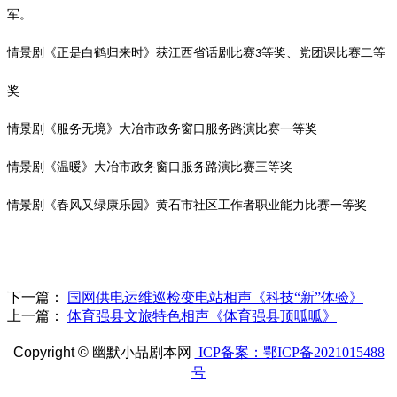
军。
情景剧《正是白鹤归来时》获江西省话剧比赛
等奖、党团课比赛二等
3
奖
情景剧《服务无境》大冶市政务窗口服务路演比赛一等奖
情景剧《
温暖
》大冶市政务窗口服务路演比赛
三
等奖
情景剧《春风又绿康乐园》黄石市社区工作者职业能力比赛一等奖
下一篇：
国网供电运维巡检变电站相声《科技“新”体验》
上一篇：
体育强县文旅特色相声《体育强县顶呱呱》
Copyright ©
幽默小品剧本网
ICP备案：鄂ICP备2021015488
号