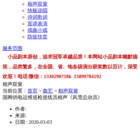
相声双簧
快板说唱
诗词歌词
宣讲表演
戏曲小戏
防疫扶贫
服务范围
小品剧本原创，追求冠军卓越品质！本网站小品剧本幽默搞
笑，品类繁多，在全国、省、地各级演出获奖数以百计，深受
欢迎！电话/微信：13302907186 15899784192
相声双簧
当前位置：
首页
>
曲艺
>
相声双簧
国网供电运维巡检巡线员相声《风雪总动员》
作者:
来源:
日期 : 2026-03-03