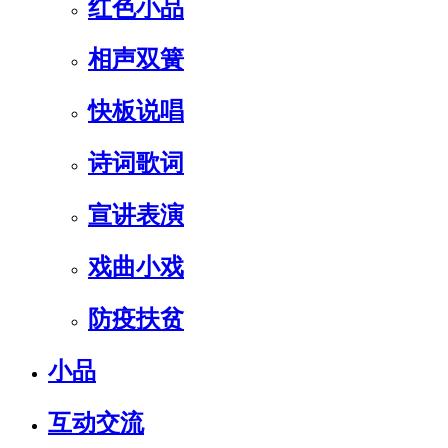
红色小品
相声双簧
快板说唱
诗词歌词
宣讲表演
戏曲小戏
防疫扶贫
小品
互动交流