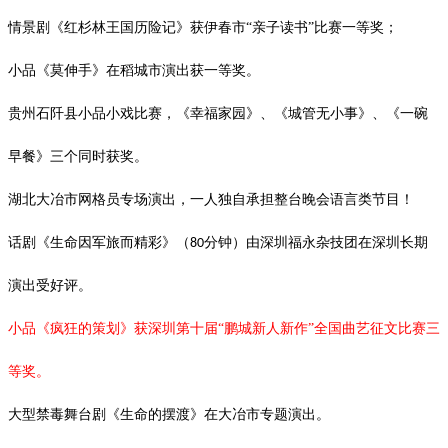
情景剧《红杉林王国历险记》获伊春市
“亲子读书”比赛一等奖；
小品《莫伸手》在稻城市演出获一等奖。
贵州石阡县小品小戏比赛，《幸福家园》、《城管无小事》、《一碗
早餐》三个同时获奖。
湖北大冶市网格员专场演出，一人独自承担整台晚会语言类节目！
话剧《生命因军旅而精彩》（
分钟）由深圳福永杂技团在深圳长期
80
演出受好评。
小品《疯狂的策划》获深圳第十届
“鹏城新人新作”全国曲艺征文比赛三
等奖。
大型禁毒舞台剧《生命的摆渡》在大冶市专题演出。