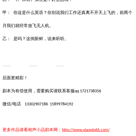
甲：
你这是什么英语？你别说我们工作还真离不开天上飞的，前两个
月我们就经常放飞无人机。
乙：
是吗？这倒新鲜，说来听听。
…… …… ……
后面更精彩！
剧本为有偿使用，需要购买请联系客服
qq 1721738356
微信
电话
/
13302907186
15899784192
更多作品请看
相声小品
剧本
网：
http://www.xiaopin66.com/