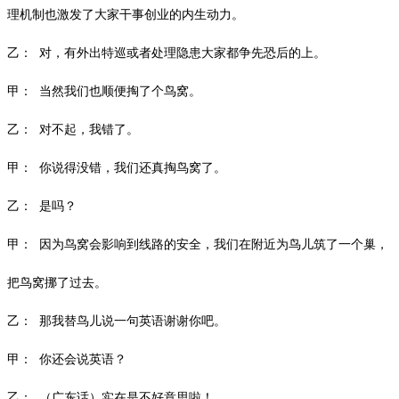
理机制也激发了大家干事创业的内生动力。
乙：
对，有外出特巡或者处理隐患大家都争先恐后的上。
甲：
当然我们也顺便掏了个鸟窝。
乙：
对不起，我错了。
甲：
你说得没错，我们还真掏鸟窝了。
乙：
是吗？
甲：
因为鸟窝会影响到线路的安全，我们在附近为鸟儿筑了一个巢，
把鸟窝挪了过去。
乙：
那我替鸟儿说一句英语谢谢你吧。
甲：
你还会说英语？
乙：
（广东话）实在是不好意思啦！