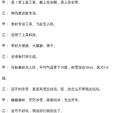
甲：
是！穿上蓝工装、戴上安全帽，系上安全带。
乙：
掏鸟窝还挺专业。
甲：
拿好专业工具、飞起无人机。
乙：
还用了上高科技。
甲：
带好方便面、火腿肠、饼干。
乙：
还准备打持久战。
甲：
目标秦岭无人区，平均气温零下
10度，积雪深达50cm，风力5-6
级。
乙：
还不怕辛苦，真是风雪总动员。哎，你怎么不带我去玩玩。
甲：
巍巍秦岭、茫茫冰雪，路面结冰，无法开车。
乙：
这可不好玩，我说你们就别去了。