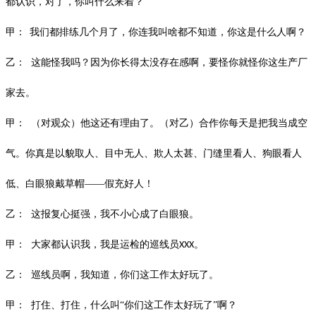
都认识
，
对了，你叫什么来着？
甲
：
我们
都排练几个月了
，你连我叫啥都不知道
，你这是什么人啊？
乙：
这能怪我吗？因为你长得太没存在感啊，要怪你就怪你这生产厂
家去。
甲：
（对观众）他这还有理由了。（对乙）合作你每天是把我当成空
气。你真是以貌取人、目中无人、欺人太甚、门缝里看人、狗眼看人
低、白眼狼戴草帽
——假充好人！
乙：
这报复心挺强，我不小心成了白眼狼。
甲：
大家都认识我，我是运检的巡线员
。
XXX
乙：
巡线员啊，我知道，你们这工作太好玩了。
甲：
打住、打住，什么叫
“你们这工作太好玩了”啊？