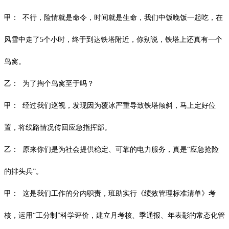
甲：
不行，险情就是命令，时间就是生命，我们中饭晚饭一起吃，在
风雪中走了
5个小时，终于到达铁塔附近，你别说，铁塔上还真有一个
鸟窝。
乙：
为了掏个鸟窝至于吗？
甲：
经过我们巡视，发现因为覆冰严重导致铁塔倾斜，马上定好位
置，将线路
情况传回应急指挥部。
乙：
原来你们是为社会提供稳定、可靠的电力服务，真是
“应急抢险
的排头兵”。
甲：
这是我们工作的分内职责，班助实行《绩效管理标准清单》考
核，运用
“工
分制
”科学评价，建立月考核、季通报、年表彰的常态化管