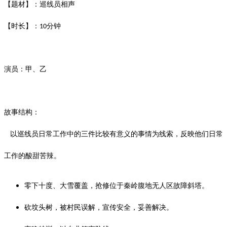
【题材】：巡线员相声
【时长】：
分钟
10
演员：甲、乙
故事结构：
以巡线员日常工作中的三件比较有意义的事情为线索，反映他们日常
工作的酸甜苦辣。
零下十度、大雪覆盖，抢修位于秦岭腹地无人区故障斜塔。
砍坟头树，被村民误解，宣传安全，妥善解决。