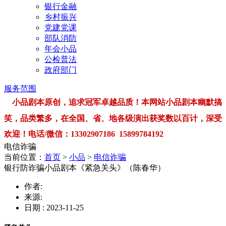
银行金融
乡村振兴
党建党课
部队消防
年会小品
公检普法
政府部门
服务范围
小品剧本原创，追求冠军卓越品质！本网站小品剧本幽默搞
笑，品类繁多，在全国、省、地各级演出获奖数以百计，深受
欢迎！电话/微信：13302907186 15899784192
电信诈骗
当前位置：
首页
>
小品
>
电信诈骗
银行防诈骗小品剧本《紧急关头》（陈春华）
作者:
来源:
日期 : 2023-11-25