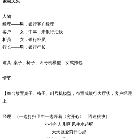
紧急关头
人物
经理
——男，银行客户经理
客户
——女，中年，来银行汇钱
柜员
——女，银行柜员
行长
——男，银行行长
道具
桌子、椅子、叫号机模型、女式挎包
情节
【舞台放置桌子、椅子、叫号机模型，布置成银行大厅状，客户经理
上，
经理
（一边打扫卫生一边哼着《穷开心》，语速很快）
小小的人儿啊
风生水起呀
天天就爱穷开心那