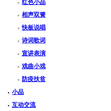
红色小品
相声双簧
快板说唱
诗词歌词
宣讲表演
戏曲小戏
防疫扶贫
小品
互动交流