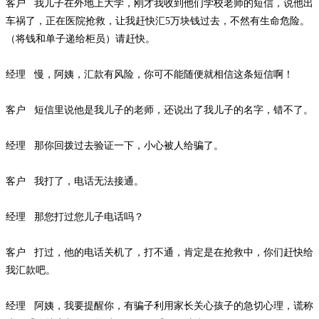
客户
我儿子在外地上大学，刚才我收到他们学校老师的短信，说他出
车祸了，正在医院抢救，让我赶快汇
5万块钱过去，不然有生命危险。
（将钱和单子递给柜员）请赶快。
经理
慢，阿姨，汇款有风险，你可不能随便就相信这条短信啊！
客户
短信里说他是我儿子的老师，还说出了我儿子的名字，错不了。
经理
那你回拨过去验证一下，小心被人给骗了。
客户
我打了，电话无法接通。
经理
那您打过您儿子电话吗？
客户
打过，他的电话关机了，打不通，肯定是在抢救中，你们赶快给
我汇款吧。
经理
阿姨，我要提醒你，有骗子利用家长关心孩子的急切心理，谎称