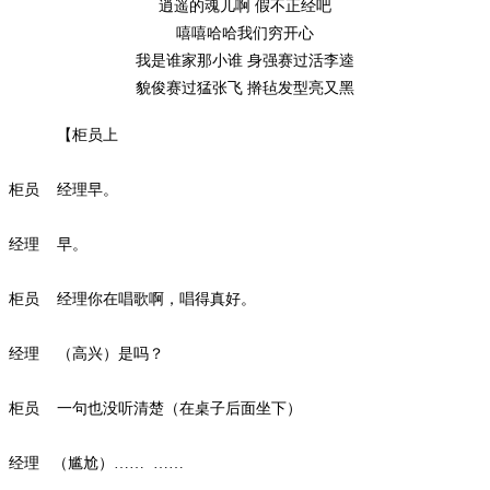
逍遥的魂儿啊
假不正经吧
嘻嘻哈哈我们穷开心
我是谁家那小谁
身强赛过活李逵
貌俊赛过猛张飞
擀毡发型亮又黑
【柜员上
柜员
经理早。
经理
早。
柜员
经理你在唱歌啊，唱得真好。
经理
（高兴）是吗？
柜员
一句也没听清楚（在桌子后面坐下）
经理
（尴尬）
…… ……