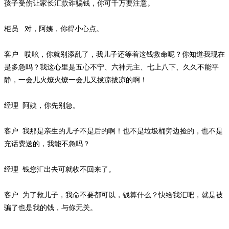
孩子受伤让家长汇款诈骗钱，你可千万要注意。
柜员
对，阿姨，你得小心点。
客户
哎吆，你就别添乱了，我儿子还等着这钱救命呢？你知道我现在
是多急吗？我这心里是五心不宁、六神无主、七上八下、久久不能平
静，一会儿火燎火燎一会儿又拔凉拔凉的啊！
经理
阿姨，你先别急。
客户
我那是亲生的儿子不是后的啊！也不是垃圾桶旁边捡的，也不是
充话费送的，我能不急吗？
经理
钱您汇出去可就收不回来了。
客户
为了救儿子，我命不要都可以，钱算什么？快给我汇吧，就是被
骗了也是我的钱，与你无关。