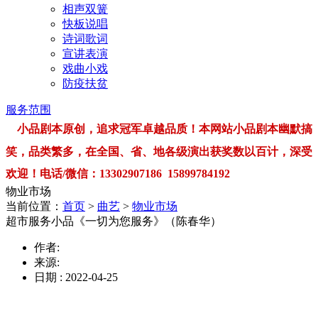
相声双簧
快板说唱
诗词歌词
宣讲表演
戏曲小戏
防疫扶贫
服务范围
小品剧本原创，追求冠军卓越品质！本网站小品剧本幽默搞
笑，品类繁多，在全国、省、地各级演出获奖数以百计，深受
欢迎！电话/微信：13302907186 15899784192
物业市场
当前位置：
首页
>
曲艺
>
物业市场
超市服务小品《一切为您服务》（陈春华）
作者:
来源:
日期 : 2022-04-25