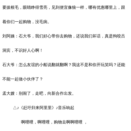
要拔根毛，眼睛睁得雪亮，见到便宜像狼一样，哪有优惠哪里上，跟
着你们一起购物，没毛病。
刘阿姨：石大爷，我们好心带你去购物，还说我们坏话，真是狗咬吕
洞宾，不识好人心啊！
石大爷：怎么友谊的小船说翻就翻啊？我这不是和你开玩笑吗？还能
不能一起做小伙伴了？
孟大嫂：别闹了，走吧，向新合作出发。
△♪《赶圩归来阿里里》♪音乐响起
啊哩哩，啊哩哩，
购物去啊
啊哩哩
，