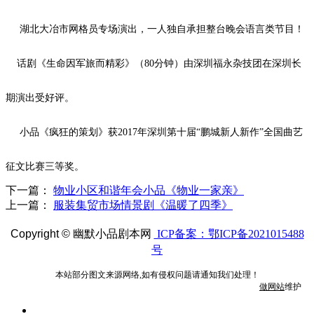
湖北大冶市网格员专场演出，一人独自承担整台晚会语言类节目！
话剧《生命因军旅而精彩》（
80
分钟）由深圳福永杂技团在深圳长
期演出受好评。
小品《疯狂的策划》获
2017
年深圳第十届“鹏城新人新作”全国曲艺
征文比赛三等奖。
下一篇：
物业小区和谐年会小品《物业一家亲》
上一篇：
服装集贸市场情景剧《温暖了四季》
Copyright ©
幽默小品剧本网
ICP备案：鄂ICP备2021015488
号
本站部分图文来源网络,如有侵权问题请通知我们处理！
做网站
维护