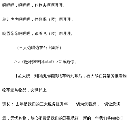
啊哩哩，啊哩哩，
购物去啊
啊哩哩。
鸟儿声声啊哩哩，伴歌唱（啰）啊哩哩，
晚霞朵朵啊哩哩，跟着飞（啰）啊哩哩。
（三人边唱边在台上舞蹈）
△♪《赶圩归来阿里里》♪音乐渐停。
【孟大嫂、刘阿姨推着购物车转到幕后，石大爷在货架旁推着购
物车选购物品，女班长上
班长：
去年是我们的三大服务提升年，一切为您着想，一切让您满
意，无忧购物，放心消费是我们的郑重承诺，新的一年我们将继续打