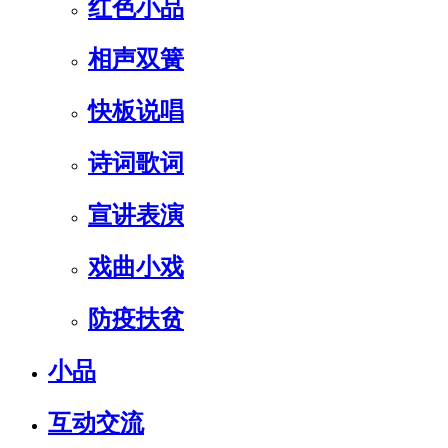
红色小品
相声双簧
快板说唱
诗词歌词
宣讲表演
戏曲小戏
防疫扶贫
小品
互动交流