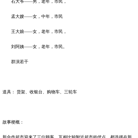
石大爷
——男，老年，市民，
孟大嫂
——女，中年，市民
王大娘
——女，老年，市民，
刘阿姨
——女，老年，市民。
群演若干
道具：
货架、收银台、购物车、三轮车
故事梗概：
新合作超市迎来了三位顾客，互相比较附近超市的优点，都选择在新