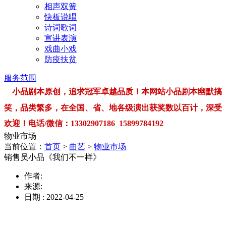
相声双簧
快板说唱
诗词歌词
宣讲表演
戏曲小戏
防疫扶贫
服务范围
小品剧本原创，追求冠军卓越品质！本网站小品剧本幽默搞
笑，品类繁多，在全国、省、地各级演出获奖数以百计，深受
欢迎！电话/微信：13302907186 15899784192
物业市场
当前位置：
首页
>
曲艺
>
物业市场
销售员小品《我们不一样》
作者:
来源:
日期 : 2022-04-25