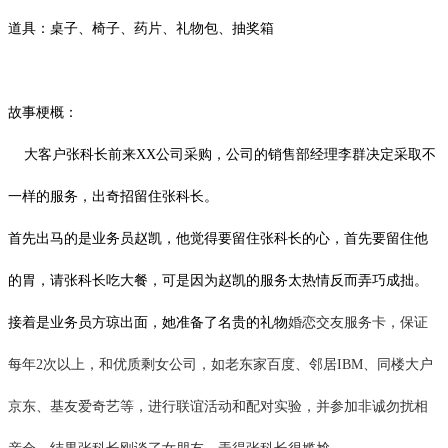
道具：桌子、椅子、药片、礼物包、抽奖箱
故事梗概：
大客户张科长前来
XX公司采购，公司的销售部经理李群决定采取不
一样的服务，出奇招留住张科长。
首先出马的是业务员赵凯，他觉得要留住张科长的心，首先要留住他
的胃，请张科长吃大餐，可是因为赵凯的服务太热情反而弄巧成拙。
接着是业务员方琼出面，她准备了名贵的礼物
婚恋交友服务卡，保证
每年
2次以上，和优质剩
女公司，如老东家百度、邻居
IBM、同楼大户
京东、基友爱奇艺等，进行联谊活动和配对实验
，并参加非诚勿扰相