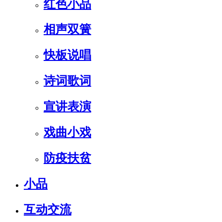
红色小品
相声双簧
快板说唱
诗词歌词
宣讲表演
戏曲小戏
防疫扶贫
小品
互动交流