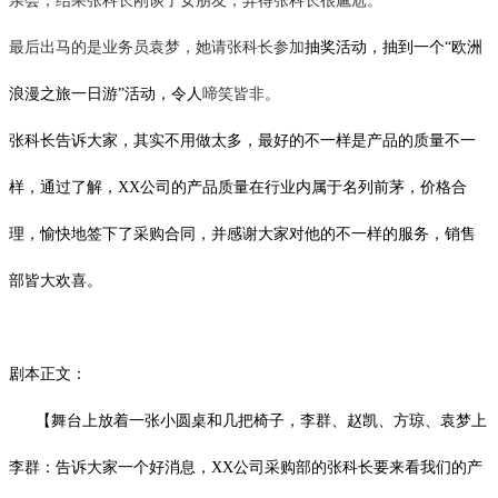
亲会，结果张科长刚谈了女朋友，弄得张科长很尴尬。
最后出马的是业务员袁梦，她请张科长参加
抽奖活动，抽到一个
“欧洲
浪漫之旅一日游”活动，令人
啼笑皆非。
张科长告诉大家，其实不用做太多，最好的不一样是产品的质量不一
样，通过了解，
XX
公司的产品质量在行业内属于名列前茅，价格合
理，愉快地签下了采购合同，并感谢大家对他的不一样的服务，销售
部皆大欢喜。
剧本正文：
【舞台上放着一张小圆桌和几把椅子，李群、赵凯、方琼、袁梦上
李群：告诉大家一个好消息，
XX
公司采购部的张科长要来看我们的产