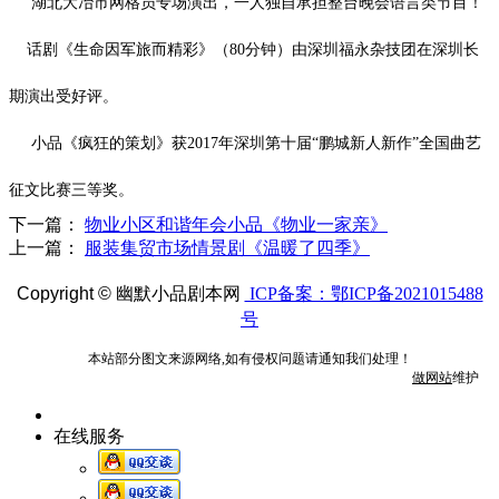
湖北大冶市网格员专场演出，一人独自承担整台晚会语言类节目！
话剧《生命因军旅而精彩》（
80
分钟）由深圳福永杂技团在深圳长
期演出受好评。
小品《疯狂的策划》获
2017
年深圳第十届“鹏城新人新作”全国曲艺
征文比赛三等奖。
下一篇：
物业小区和谐年会小品《物业一家亲》
上一篇：
服装集贸市场情景剧《温暖了四季》
Copyright ©
幽默小品剧本网
ICP备案：鄂ICP备2021015488
号
本站部分图文来源网络,如有侵权问题请通知我们处理！
做网站
维护
在线服务