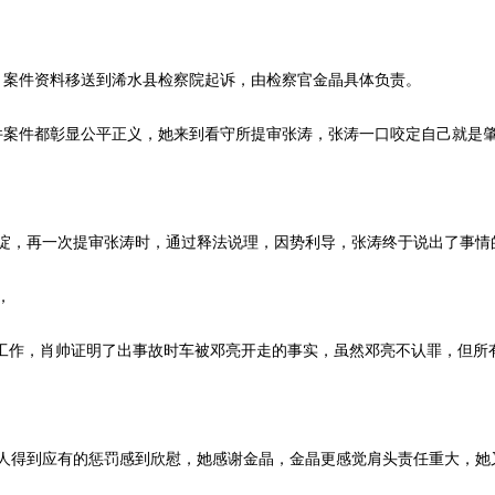
案件资料移送到浠水县检察院起诉，由检察官金晶具体负责。
件案件都彰显公平正义，她来到看守所提审张涛，张涛一口咬定自己就是
，再一次提审张涛时，通过释法说理，因势利导，张涛终于说出了事情
，
工作，肖帅证明了出事故时车被邓亮开走的事实，虽然邓亮不认罪，但所
人得到应有的惩罚感到欣慰，她感谢金晶，金晶更感觉肩头责任重大，她