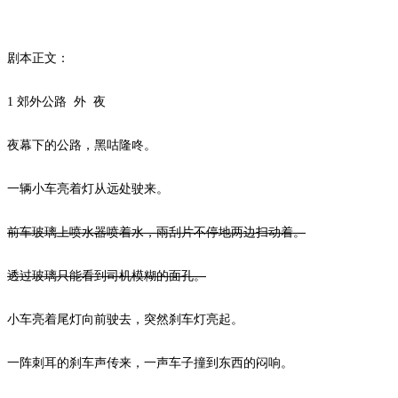
剧本正文：
1
郊外公路
外
夜
夜幕下的公路，黑咕隆咚。
一辆小车亮着灯从远处驶来。
前车玻璃上喷水器喷着水，雨刮片不停地两边扫动着。
透过玻璃只能看到司机模糊的面孔。
小车亮着尾灯向前驶去，突然刹车灯亮起。
一阵刺耳的刹车声传来，一声车子撞到东西的闷响。