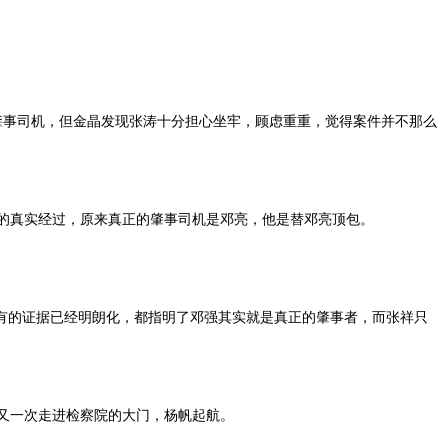
肇事司机，但金晶发现张涛十分担心坐牢，顾虑重重，觉得案件并不那么
的真实经过，原来真正的肇事司机是邓亮，他是替邓亮顶包。
有的证据已经明朗化，都指明了邓强其实就是真正的肇事者，而张祥只
又一次走进检察院的大门，杨帆起航。