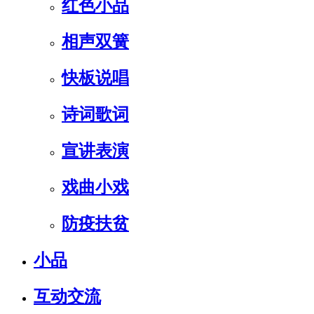
红色小品
相声双簧
快板说唱
诗词歌词
宣讲表演
戏曲小戏
防疫扶贫
小品
互动交流