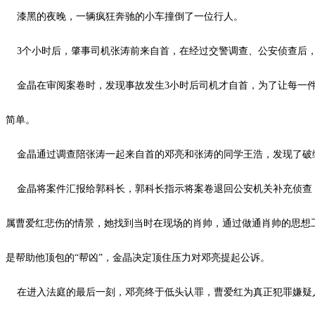
漆黑的夜晚，一辆疯狂奔驰的小车撞倒了一位行人。
3个小时后，肇事司机张涛前来自首，在经过交警调查、公安侦查后，
金晶在审阅案卷时，发现事故发生
3小时后司机才自首，为了让每一
简单。
金晶通过调查陪张涛一起来自首的邓亮和张涛的同学王浩，发现了破绽
金晶将案件汇报给郭科长，郭科长指示将案卷退回公安机关补充侦查
属曹爱红悲伤的情景，她找到当时在现场的肖帅，通过做通肖帅的思想
是帮助他顶包的
“帮凶”，金晶决定顶住压力对邓亮提起公诉。
在进入法庭的最后一刻，邓亮终于低头认罪，曹爱红为真正犯罪嫌疑