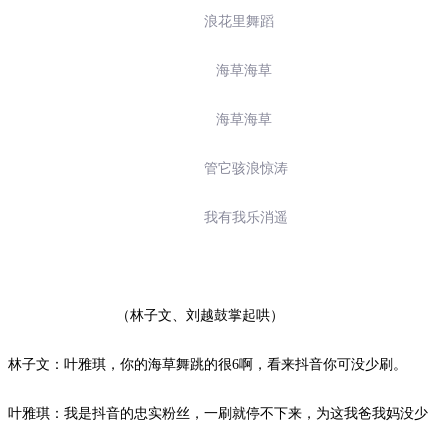
浪花里舞蹈
海草海草
海草海草
管它骇浪惊涛
我有我乐消遥
（林子文、刘越鼓掌起哄）
林子文：叶雅琪，你的海草舞跳的很
6
啊，看来抖音你可没少刷。
叶雅琪：我是抖音的忠实粉丝，一刷就停不下来，为这我爸我妈没少