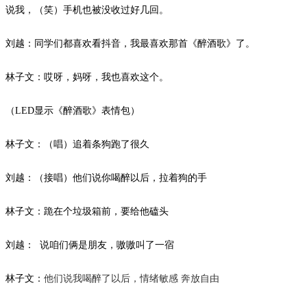
说我，（笑）手机也被没收过好几回。
刘越：同学们都喜欢看抖音，我最喜欢那首《醉酒歌》了。
林子文：哎呀，妈呀，我也喜欢这个。
（
LED
显示《醉酒歌》表情包）
林子文：（唱）追着条狗跑了很久
刘越：（接唱）他们说你喝醉以后，拉着狗的手
林子文：跪在个垃圾箱前，要给他磕头
刘越：
说咱们俩是朋友，嗷嗷叫了一宿
林子文：
他们说我喝醉了以后，情绪敏感
奔放自由