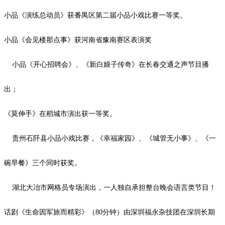
小品《演练总动员》获番禺区第二届小品小戏比赛一等奖。
小品《会见楼那点事》获河南省豫南赛区表演奖
小品《开心招聘会》、《新白娘子传奇》在长春交通之声节目播
出；
《莫伸手》在稻城市演出获一等奖。
贵州石阡县小品小戏比赛，《幸福家园》、《城管无小事》、《一
碗早餐》三个同时获奖。
湖北大冶市网格员专场演出，一人独自承担整台晚会语言类节目！
话剧《生命因军旅而精彩》（
80
分钟）由深圳福永杂技团在深圳长期