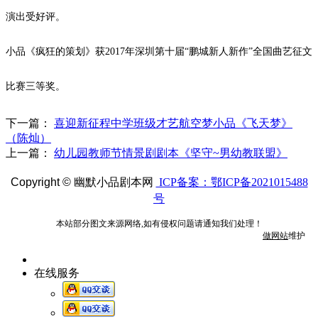
演出受好评。
小品《疯狂的策划》获
2017
年深圳第十届“鹏城新人新作”全国曲艺征文
比赛三等奖。
下一篇：
喜迎新征程中学班级才艺航空梦小品《飞天梦》
（陈灿）
上一篇：
幼儿园教师节情景剧剧本《坚守~男幼教联盟》
Copyright ©
幽默小品剧本网
ICP备案：鄂ICP备2021015488
号
本站部分图文来源网络,如有侵权问题请通知我们处理！
做网站
维护
在线服务