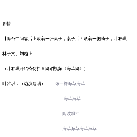
剧情：
【舞台中间靠后上放着一张桌子，桌子后面放着一把椅子，叶雅琪、
林子文、刘越上
（叶雅琪开始模仿抖音舞蹈视频《海草舞》）
叶雅琪：（边演边唱）
像一棵海草海草
海草海草
随波飘摇
海草海草海草海草