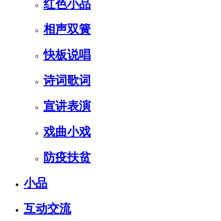
红色小品
相声双簧
快板说唱
诗词歌词
宣讲表演
戏曲小戏
防疫扶贫
小品
互动交流