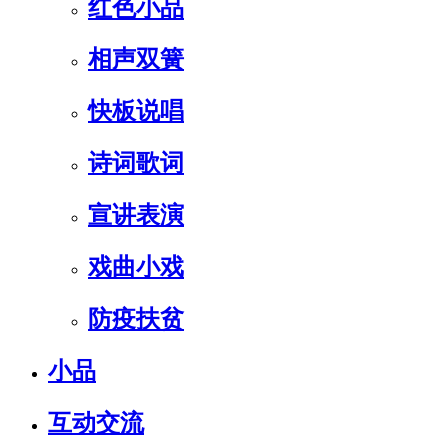
红色小品
相声双簧
快板说唱
诗词歌词
宣讲表演
戏曲小戏
防疫扶贫
小品
互动交流