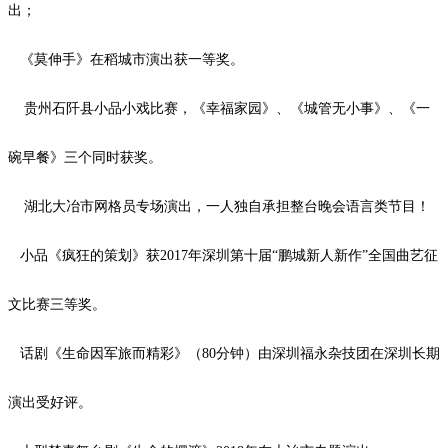
出；
《莫伸手》在稻城市演出获一等奖。
贵州石阡县小品小戏比赛，《幸福家园》、《城管无小事》、《一
碗早餐》三个同时获奖。
湖北大冶市网格员专场演出，一人独自承担整台晚会语言类节目！
小品《疯狂的策划》获
2017
年深圳第十届“鹏城新人新作”全国曲艺征
文比赛三等奖。
话剧《生命因军旅而精彩》（
80
分钟）由深圳福永杂技团在深圳长期
演出受好评。