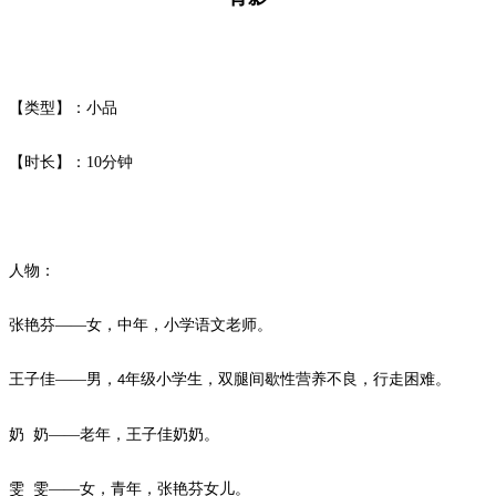
【类型】：小品
【时长】：
10
分钟
人物：
张艳芬
——女，中年，小学语文老师。
王子佳
——男，
年级小学生，双腿间歇性营养不良，行走困难。
4
奶
奶
——老年，王子佳奶奶。
雯
雯
——女，青年，张艳芬女儿。