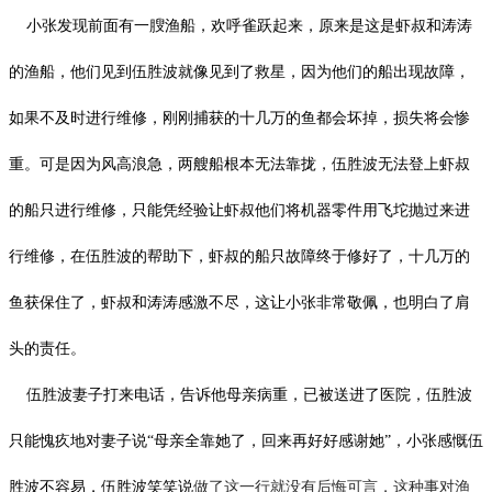
小张发现前面有一膄渔船，欢呼雀跃起来，原来是这是虾叔和涛涛
的渔船，他们见到伍胜波就像见到了救星，因为他们的船出现故障，
如果不及时进行维修，刚刚捕获的十几万的鱼都会坏掉，损失将会惨
重。可是因为风高浪急，两艘船根本无法靠拢，伍胜波无法登上虾叔
的船只进行维修，只能凭经验让虾叔他们将机器零件用飞坨抛过来进
行维修，在伍胜波的帮助下，虾叔的船只故障终于修好了，十几万的
鱼获保住了，虾叔和涛涛感激不尽，这让小张非常敬佩，也明白了肩
头的责任。
伍胜波妻子打来电话，告诉他母亲病重，已被送进了医院，伍胜波
只能愧疚地对妻子说
“母亲全靠她了，回来再好好感谢她”，小张感慨伍
胜波不容易，伍胜波笑笑说
做了这一行就没有后悔可言，这种事对渔