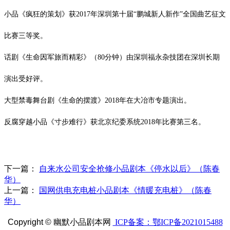
小品《疯狂的策划》获
2017
年深圳第十届“鹏城新人新作”全国曲艺征文
比赛三等奖。
话剧《生命因军旅而精彩》（
80
分钟）由深圳福永杂技团在深圳长期
演出受好评。
大型禁毒舞台剧《生命的摆渡》
2018
年在大冶市专题演出。
反腐穿越小品《寸步难行》获北京纪委系统
2018
年比赛第三名。
下一篇：
自来水公司安全抢修小品剧本《停水以后》（陈春
华）
上一篇：
国网供电充电桩小品剧本《情暖充电桩》（陈春
华）
Copyright ©
幽默小品剧本网
ICP备案：鄂ICP备2021015488