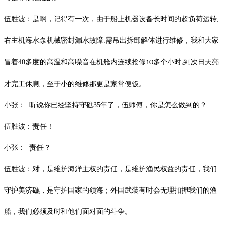
伍胜波：是啊，记得有一次，由于船上机器设备长时间的超负荷运转
,
右主机海水泵机械密封漏水故障
需吊出拆卸解体进行维修，我和大家
,
冒着
40
多度的高温和高噪音在机舱内连续抢修
多个小时
到次日天亮
10
,
才完工休息，至于小的维修那更是家常便饭。
小张：
听说你已经坚持守礁
35
年了，伍师傅，你是怎么做到的？
伍胜波：责任！
小张：
责任？
伍胜波：对，是维护海洋主权的责任，是维护渔民权益的责任，我们
守护美济礁，是守护国家的领海；外国武装有时会无理扣押我们的渔
船，我们必须及时和他们面对面的斗争。