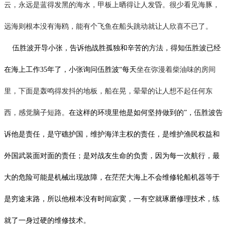
云，永远是蓝得发黑的海水，甲板上晒得让人发昏。很少看见海豚，
远海则根本没有海鸥，能有个飞鱼在船头跳动就让人欣喜不已了。
伍胜波开导小张，告诉他战胜孤独和辛苦的方法，得知伍胜波已经
在海上工作
35
年了，小张询问伍胜波“每天
坐在弥漫着柴油味的房间
里，下面是轰鸣得发抖的地板，船在晃，晕晕的让人想不起任何东
西，感觉脑子短路。
在这样的环境里他是如何坚持做到的
”，伍胜波告
诉他是责任，是守礁护国，维护海洋主权的责任，是维护渔民权益和
外国武装面对面的责任；是对战友生命的负责，因为每一次航行，最
大的危险可能是机械出现故障，在茫茫大海上不会维修轮船机器等于
是穷途末路，所以他根本没有时间寂寞，一有空就琢磨修理技术，练
就了一身过硬的维修技术。