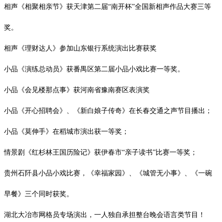
相声《相聚相亲节》获天津第二届
“南开杯”全国新相声作品大赛三等
奖。
相声《理财达人》参加山东银行系统演出比赛获奖
小品《演练总动员》获番禺区第二届小品小戏比赛一等奖。
小品《会见楼那点事》获河南省豫南赛区表演奖
小品《开心招聘会》、《新白娘子传奇》在长春交通之声节目播出；
小品《莫伸手》在稻城市演出获一等奖；
情景剧《红杉林王国历险记》获伊春市
“亲子读书”比赛一等奖；
贵州石阡县小品小戏比赛，《幸福家园》、《城管无小事》、《一碗
早餐》三个同时获奖。
湖北大冶市网格员专场演出，一人独自承担整台晚会语言类节目！