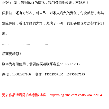
小张：
对，遇到这样的情况，我们必须刚起来，不能怂！
伍胜波：还有对战友、对自己、对家人肩负的责任，
每次航行，都与
危险伴随，看似平静的大海，充满了不测，我们要确保每次都平安归
来。
…… …… …
后面更精彩！
剧本为有偿使用，需要购买请联系客服
qq 1721738356
微信：
13302907186
电话
13302907186 13995987195
更多作品请看陈春华新浪博客：
http://blog.sina.com.cn/u/2784032104