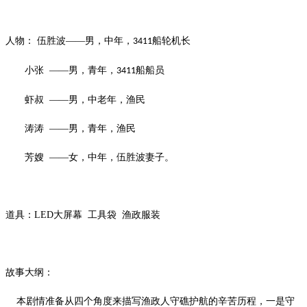
人物：
伍胜波
——男，中年，
船轮机长
3411
小张
——男，青年，
船船员
3411
虾叔
——男，中老年，渔民
涛涛
——男，青年，渔民
芳嫂
——女，中年，伍胜波妻子。
道具：
LED
大屏幕 工具袋 渔政服装
故事大纲：
本剧情准备从四个角度来描写渔政人守礁护航的辛苦历程，一是守