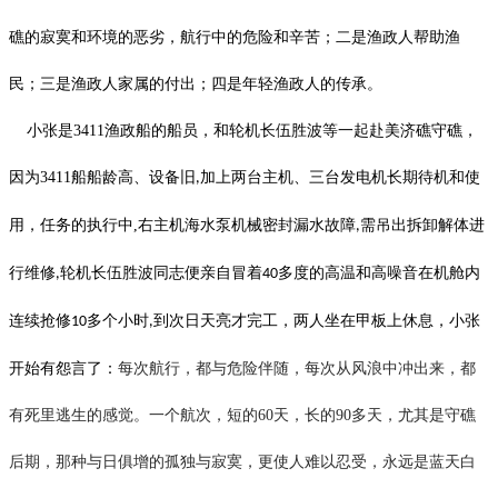
礁的寂寞和环境的恶劣，航行中的危险和辛苦；二是渔政人帮助渔
民；三是渔政人家属的付出；四是年轻渔政人的传承。
小张是
3411
渔政船的船员，和轮机长伍胜波等一起赴美济礁守礁，
因为
3411
船船龄高、设备旧
加上两台主机、三台发电机长期待机和使
,
用，任务的执行中
,
右主机海水泵机械密封漏水故障
需吊出拆卸解体进
,
行维修
轮机长伍胜波同志便亲自冒着
多度的高温和高噪音在机舱内
,
40
连续抢修
多个小时
到次日天亮才完工，两人坐在甲板上休息，小张
10
,
开始有怨言了：
每次航行，都与危险伴随，每次从风浪中冲出来，都
有死里逃生的感觉。一个航次，短的
60天，长的90多天，尤其是守礁
后期，那种与日俱增的孤独与寂寞，更使人难以忍受
，永远是蓝天白