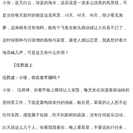
小张：蓝天白云，深蓝的海水，这应该是一道多么优美的风景线，可
是当你每天面对的都是这道风景，
10天、60天、90天，
很少看见海
豚，远海根本没有海鸥，能有个飞鱼在船头跳动就让人欣喜不已了，
这时候那种与日俱增的孤独与寂寞，最使人难以忍受，我真想对着大
海高喊几声，可是这又有什么作用？
【
伍胜波上
伍胜波：小张，你在发牢骚吗？
小张：
伍师傅，你看甲板上晒得让人发昏，
每天
坐在弥漫着柴油味的
房间里工作，下面是轰鸣得发抖的地板，船在晃，晕晕的让人想不起
任何东西，感觉脑子短路，吃不到新鲜的蔬菜，没有任何娱乐活动，
白天就这么几个人，你看我我看你，晚上看星星，不要说执行任务，