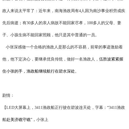
政人来说太平常了：近年来，南海渔政局有
4人因为南沙事业积劳成疾
先后病逝；有30多人的亲人病故不能回家尽孝，100多人的父母、妻
子、小孩生病不能回家照顾
，他只是其中普通的一员。
小张深感做一个合格的渔政人是那么的不容易，前辈的事迹激励着
他，他下定决心，要继承优良传统，做好一名渔政人，
伍胜波紧紧握
住小张的手，渔政船继续航行在碧水深处
。
剧情：
【
LED大屏幕上，3411渔政船正行驶在碧波连天处，字幕：
“
3411渔政
船
赴美济礁守礁
”，
小张上