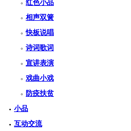
红色小品
相声双簧
快板说唱
诗词歌词
宣讲表演
戏曲小戏
防疫扶贫
小品
互动交流