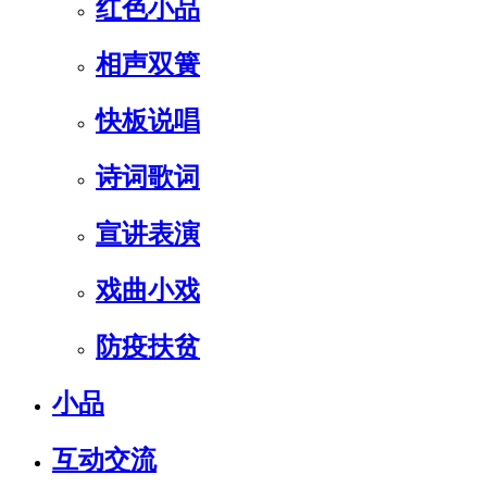
红色小品
相声双簧
快板说唱
诗词歌词
宣讲表演
戏曲小戏
防疫扶贫
小品
互动交流