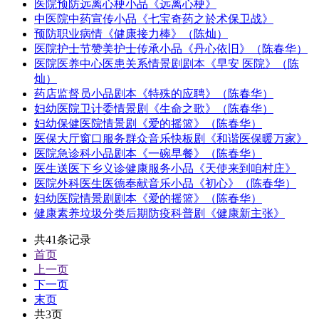
医院预防远离心梗小品《远离心梗》
中医院中药宣传小品《七宝奇药之於术保卫战》
预防职业病情《健康接力棒》（陈灿）
医院护士节赞美护士传承小品《丹心依旧》（陈春华）
医院医养中心医患关系情景剧剧本《早安 医院》（陈
灿）
药店监督员小品剧本《特殊的应聘》（陈春华）
妇幼医院卫计委情景剧《生命之歌》（陈春华）
妇幼保健医院情景剧《爱的摇篮》（陈春华）
医保大厅窗口服务群众音乐快板剧《和谐医保暖万家》
医院急诊科小品剧本《一碗早餐》（陈春华）
医生送医下乡义诊健康服务小品《天使来到咱村庄》
医院外科医生医德奉献音乐小品《初心》（陈春华）
妇幼医院情景剧剧本《爱的摇篮》（陈春华）
健康素养垃圾分类后期防疫科普剧《健康新主张》
共41条记录
首页
上一页
下一页
末页
共3页