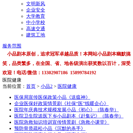
文明新风
企业安全
大学教育
中小学校
高速交通
建筑工地
服务范围
小品剧本原创，追求冠军卓越品质！本网站小品剧本幽默搞
笑，品类繁多，在全国、省、地各级演出获奖数以百计，深受
欢迎！电话/微信：13302907186 15899784192
医院健康
当前位置：
首页
>
小品2
>
医院健康
医保局宣传医保政策小品《送瘟神》
企业医保好政策情景剧《社保“医”线暖企心》
医院年庆典技术规模发展小品《初心》（陈春华）
医院卫生院送医下乡小品剧本《赶集记》（陈春华）
医院急救知识培训宣传情景剧《急救小课堂》
预防骨质疏松小品《沉默的杀手》