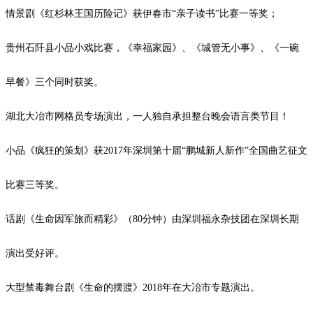
情景剧《红杉林王国历险记》获伊春市
“亲子读书”比赛一等奖；
贵州石阡县小品小戏比赛，《幸福家园》、《城管无小事》、《一碗
早餐》三个同时获奖。
湖北大冶市网格员专场演出，一人独自承担整台晚会语言类节目！
小品《疯狂的策划》获
2017
年深圳第十届“鹏城新人新作”全国曲艺征文
比赛三等奖。
话剧《生命因军旅而精彩》（
80
分钟）由深圳福永杂技团在深圳长期
演出受好评。
大型禁毒舞台剧《生命的摆渡》
2018
年在大冶市专题演出。