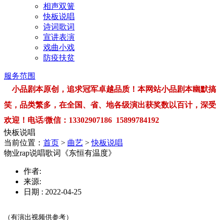
相声双簧
快板说唱
诗词歌词
宣讲表演
戏曲小戏
防疫扶贫
服务范围
小品剧本原创，追求冠军卓越品质！本网站小品剧本幽默搞
笑，品类繁多，在全国、省、地各级演出获奖数以百计，深受
欢迎！电话/微信：13302907186 15899784192
快板说唱
当前位置：
首页
>
曲艺
>
快板说唱
物业rap说唱歌词《东恒有温度》
作者:
来源:
日期 : 2022-04-25
（有演出视频供参考）