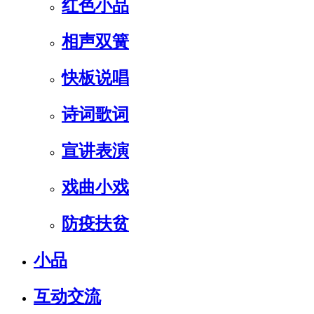
红色小品
相声双簧
快板说唱
诗词歌词
宣讲表演
戏曲小戏
防疫扶贫
小品
互动交流