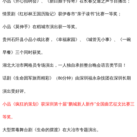
小品《开心招聘会》、《新白娘子传奇》在长春交通之声节目播出；
情景剧《红杉林王国历险记》获伊春市
“亲子读书”比赛一等奖；
小品《莫伸手》在稻城市演出获一等奖。
贵州石阡县小品小戏比赛，《幸福家园》、《城管无小事》、《一碗
早餐》三个同时获奖。
湖北大冶市网格员专场演出，一人独自承担整台晚会语言类节目！
话剧《生命因军旅而精彩》（
分钟）由深圳福永杂技团在深圳长期
80
演出受好评。
小品《疯狂的策划》获深圳第十届
“鹏城新人新作”全国曲艺征文比赛三
等奖。
大型禁毒舞台剧《生命的摆渡》在大冶市专题演出。