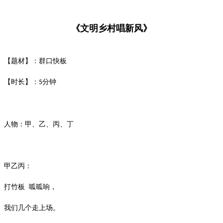
《文明乡村唱新风》
【题材】：群口快板
【时长】：
分钟
5
人物：甲、乙、丙、丁
甲乙丙：
打竹板
呱呱响，
我们几个走上场。