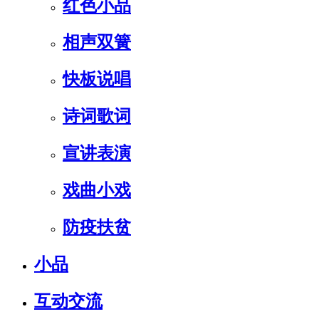
红色小品
相声双簧
快板说唱
诗词歌词
宣讲表演
戏曲小戏
防疫扶贫
小品
互动交流