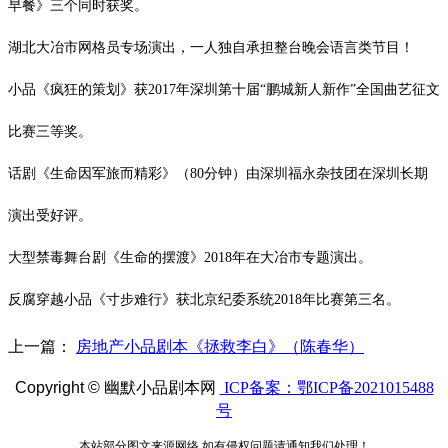
早餐》三个同时获奖。
湖北大冶市网格员专场演出，一人独自承担整台晚会语言类节目！
小品《疯狂的策划》获2017年深圳第十届“鹏城新人新作”全国曲艺征文
比赛三等奖。
话剧《生命因军旅而精彩》（80分钟）由深圳福永杂技团在深圳长期
演出受好评。
大型禁毒舞台剧《生命的摆渡》2018年在大冶市专题演出。
反腐穿越小品《寸步难行》获北京纪委系统2018年比赛第三名。
上一篇：
房地产小品剧本《拯救李白》（陈春华）
Copyright ©
幽默小品剧本网
ICP备案：鄂ICP备2021015488
号
本站部分图文来源网络,如有侵权问题请通知我们处理！