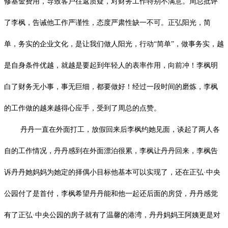
修基金费用，导致客户往返质疑，对财务工作特别不满意。周总批评
了李枫，告诫他工作严谨性，态度严肃性缺一不可。正弘阳光，简
单，务实的企业文化，是让我们做人阳光，行动“简单”，做事务实，越
是自身条件优越，就越是要起到年轻人的表率作用，向前冲！李枫明
白了财务无小事，事无巨细，都要做好！经过一段时间的磨炼，李枫
的工作做的越来越得心应手，受到了周总的点赞。
丹丹一直在外面打工，放假回来后李枫约她见面，谈起了两人各
自的工作情况，丹丹感到在外面漂泊很累，李枫让丹丹回来，李枫告
诉丹丹她妈妈为她定的择偶小目标他基本可以实现了，还在正弘·中央
公园付了是首付，李枫希望丹丹能和他一起还后面的房贷，丹丹感觉
有了正弘·中央公园的房子就有了温馨的港湾，丹丹妈妈王阿姨更是对