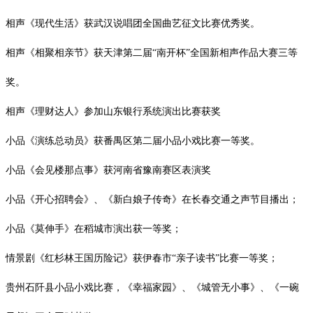
相声《现代生活》获武汉说唱团全国曲艺征文比赛优秀奖。
相声《相聚相亲节》获天津第二届“南开杯”全国新相声作品大赛三等
奖。
相声《理财达人》参加山东银行系统演出比赛获奖
小品《演练总动员》获番禺区第二届小品小戏比赛一等奖。
小品《会见楼那点事》获河南省豫南赛区表演奖
小品《开心招聘会》、《新白娘子传奇》在长春交通之声节目播出；
小品《莫伸手》在稻城市演出获一等奖；
情景剧《红杉林王国历险记》获伊春市“亲子读书”比赛一等奖；
贵州石阡县小品小戏比赛，《幸福家园》、《城管无小事》、《一碗