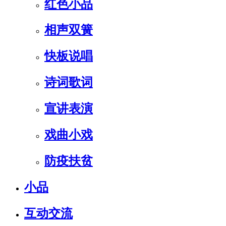
红色小品
相声双簧
快板说唱
诗词歌词
宣讲表演
戏曲小戏
防疫扶贫
小品
互动交流