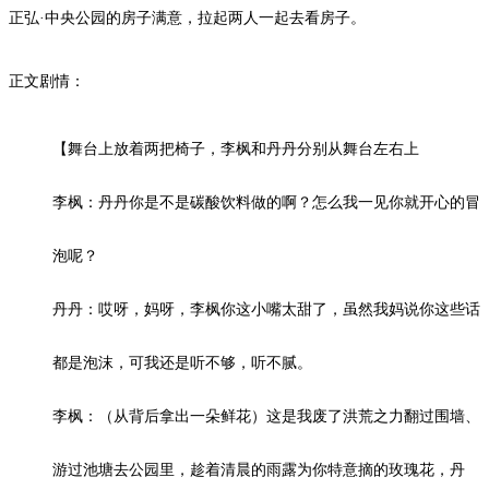
正弘·中央公园的房子满意，拉起两人一起去看房子。
正文剧情：
【舞台上放着两把椅子，李枫和丹丹分别从舞台左右上
李枫：丹丹你是不是碳酸饮料做的啊？怎么我一见你就开心的冒
泡呢？
丹丹：哎呀，妈呀，李枫你这小嘴太甜了，虽然我妈说你这些话
都是泡沫，可我还是听不够，听不腻。
李枫：（从背后拿出一朵鲜花）这是我废了洪荒之力翻过围墙、
游过池塘去公园里，趁着清晨的雨露为你特意摘的玫瑰花，丹