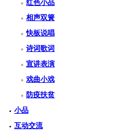
红色小品
相声双簧
快板说唱
诗词歌词
宣讲表演
戏曲小戏
防疫扶贫
小品
互动交流