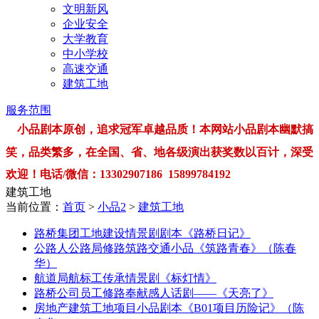
文明新风
企业安全
大学教育
中小学校
高速交通
建筑工地
服务范围
小品剧本原创，追求冠军卓越品质！本网站小品剧本幽默搞
笑，品类繁多，在全国、省、地各级演出获奖数以百计，深受
欢迎！电话/微信：13302907186 15899784192
建筑工地
当前位置：
首页
>
小品2
>
建筑工地
路桥集团工地建设情景剧剧本《路桥日记》
公路人公路局修路筑路交通小品《筑路青春》（陈春
华）
航道局航标工传承情景剧《标灯情》
路桥公司员工修路奉献感人话剧——《天亮了》
房地产建筑工地项目小品剧本《B01项目历险记》（陈