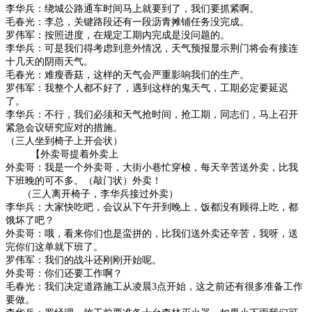
李华兵：绕城公路通车时间马上就要到了，我们要抓紧啊。
毛春光：李总，关键路段还有一段沥青摊铺任务没完成。
罗伟军：按照进度，在规定工期内完成是没问题的。
李华兵：可是我们得考虑到意外情况，天气预报显示荆门将会有接连
十几天的阴雨天气。
毛春光：难瘦香菇，这样的天气会严重影响我们的生产。
罗伟军：我整个人都不好了，遇到这样的鬼天气，工期必定要延迟
了。
李华兵：不行，我们必须和天气抢时间，抢工期，同志们，马上召开
紧急会议研究应对的措施。
（三人坐到椅子上开会状）
【外卖哥提着外卖上
外卖哥：我是一个外卖哥，大街小巷忙穿梭，每天辛苦送外卖，比我
下班晚的可不多。（敲门状）外卖！
（三人离开椅子，李华兵接过外卖）
李华兵：大家快吃吧，会议从下午开到晚上，饭都没有顾得上吃，都
饿坏了吧？
外卖哥：哦，看来你们也是蛮拼的，比我们送外卖还辛苦，我呀，送
完你们这单就下班了。
罗伟军：我们的战斗还刚刚开始呢。
外卖哥：你们还要工作啊？
毛春光：我们决定道路施工从凌晨
3
点开始，这之前还有很多准备工作
要做。