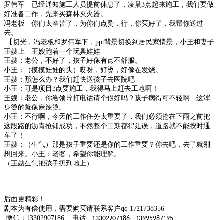
罗伟军：已经通知施工人员提前休息了，凌晨
3
点起来施工，我们要做
好准备工作，先来买森林灭火器。
冯老板：你们太辛苦了，为你们点赞，行，你买好了，我帮你送过
去。
【切光，冯老板和罗伟军下，
ppt
背景切换到居民家情景，小王和妻子
王嫂上，王嫂跑着一个玩具娃娃
王嫂：老公，不好了，孩子好像有点不舒服。
小王：（摸摸娃娃的头）哎呀，好烫，好像在发烧。
王嫂：那怎么办？我们赶快送孩子去医院吧！
小王：可是项目
3
点要施工，我得马上赶去工地啊！
王嫂：老公，你给领导打电话请个假好吗？孩子病得可不轻啊，这浑
身烫的就像麻辣烫。
小王：不行啊，今天的工作任务太重要了，我们必须抢在下雨之前把
这段路的沥青抢铺成功，不然整个工期都得延误，道路就不能按时通
车了！
王嫂：（生气）那是孩子重要还是你的工作重要？你去吧，去了就别
想回来。小王：老婆，希望你能理解。
（王嫂生气把孩子扔到地上）
…… …… …
后面更精彩！
剧本为有偿使用，需要购买请联系客户
qq 1721738356
微信：
13302907186
电话
13302907186 13995987195