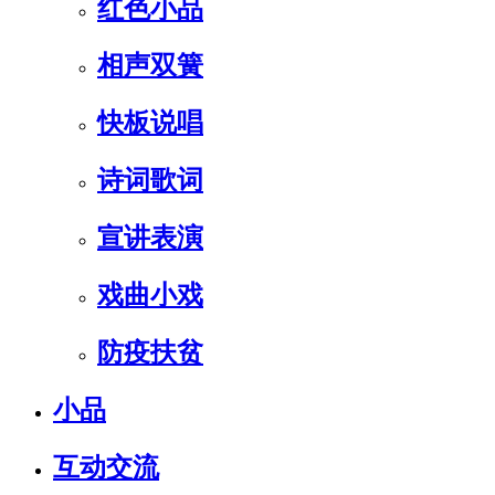
红色小品
相声双簧
快板说唱
诗词歌词
宣讲表演
戏曲小戏
防疫扶贫
小品
互动交流