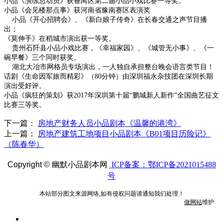
小品《演练总动员》获番禺区第二届小品小戏比赛一等奖。
小品《会见楼那点事》获河南省豫南赛区表演奖
小品《开心招聘会》、《新白娘子传奇》在长春交通之声节目播
出；
《莫伸手》在稻城市演出获一等奖。
贵州石阡县小品小戏比赛，《幸福家园》、《城管无小事》、《一
碗早餐》三个同时获奖。
湖北大冶市网格员专场演出，一人独自承担整台晚会语言类节目！
话剧《生命因军旅而精彩》（
80
分钟）由深圳福永杂技团在深圳长期
演出受好评。
小品《疯狂的策划》获
2017
年深圳第十届“鹏城新人新作”全国曲艺征文
比赛三等奖。
下一篇：
房地产财务人员小品剧本《温馨的港湾》
上一篇：
房地产建筑工地项目小品剧本《B01项目历险记》
（陈春华）
Copyright ©
幽默小品剧本网
ICP备案：鄂ICP备2021015488
号
本站部分图文来源网络,如有侵权问题请通知我们处理！
做网站
维护