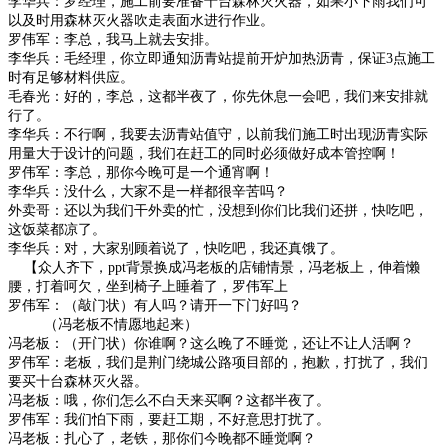
李华兵：罗经理，施工前要准备十台森林灭火器，如果小下雨我们可
以及时用森林灭火器吹走表面水进行作业。
罗伟军：李总，我马上就去安排。
李华兵：毛经理，你立即通知沥青站提前开炉加热沥青，保证
3
点施工
时有足够材料供应。
毛春光：好的，李总，这都半夜了，你先休息一会吧，我们来安排就
行了。
李华兵：不行啊，我要去沥青站值守，以前我们施工时出现沥青实际
用量大于设计的问题，我们在赶工的同时必须做好成本管控啊！
罗伟军：李总，那你今晚可是一个通宵啊！
李华兵：没什么，大家不是一样都很辛苦吗？
外卖哥：还以为我们干外卖的忙，没想到你们比我们还拼，快吃吧，
这饭菜都凉了。
李华兵：对，大家别顾着说了，快吃吧，我还真饿了。
【众人齐下，
ppt
背景换成冯老板的店铺情景，冯老板上，伸着懒
腰，打着呵欠，坐到椅子上睡着了，罗伟军上
罗伟军：（敲门状）有人吗？请开一下门好吗？
（冯老板不情愿地起来）
冯老板：（开门状）你谁啊？这么晚了不睡觉，还让不让人活啊？
罗伟军：老板，我们是荆门绕城公路项目部的，抱歉，打扰了，我们
要买十台森林灭火器。
冯老板：哦，你们怎么不白天来买啊？这都半夜了。
罗伟军：我们怕下雨，要赶工期，不好意思打扰了。
冯老板：扎心了，老铁，那你们今晚都不睡觉啊？