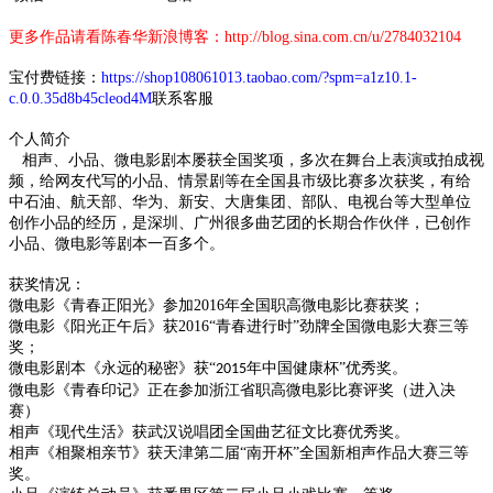
更多作品请看陈春华新浪博客：
http://blog.sina.com.cn/u/2784032104
宝付费链接：
https://shop108061013.taobao.com/?spm=a1z10.1-
c.0.0.35d8b45cleod4M
联系客服
个人简介
相声、小品、微电影剧本屡获全国奖项，多次在舞台上表演或拍成视
频，给网友代写的小品、情景剧等在全国县市级比赛多次获奖，有给
中石油、航天部、华为、新安、大唐集团、部队、电视台等大型单位
创作小品的经历，是深圳、广州很多曲艺团的长期合作伙伴，已创作
小品、微电影等剧本一百多个。
获奖情况：
微电影《青春正阳光》参加
2016
年全国职高微电影比赛获奖；
微电影《阳光正午后》获
2016
“青春进行时”劲牌全国微电影大赛三等
奖；
微电影剧本《永远的秘密》获
“
年中国健康杯”优秀奖。
2015
微电影《青春印记》正在参加浙江省职高微电影比赛评奖（进入决
赛）
相声《现代生活》获武汉说唱团全国曲艺征文比赛优秀奖。
相声《相聚相亲节》获天津第二届
“南开杯”全国新相声作品大赛三等
奖。