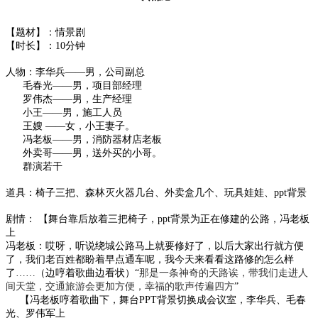
【题材】：情景剧
【时长】：10
分钟
人物：李华兵
——男，公司副总
毛春光
——男，项目部经理
罗伟杰
——男，生产经理
小王
——男，施工人员
王嫂
——女，小王妻子。
冯老板
——男，消防器材店老板
外卖哥
——男，送外买的小哥。
群演若干
道具：椅子三把、森林灭火器几台、外卖盒几个、玩具娃娃、
ppt
背景
剧情：
【舞台靠后放着三把椅子，
ppt
背景为正在修建的公路，冯老板
上
冯老板：哎呀，听说绕城公路马上就要修好了，以后大家出行就方便
了，我们老百姓都盼着早点通车呢，我今天来看看这路修的怎么样
了
……（边哼着歌曲边看状）“
那是一条神奇的天路诶，带我们走进人
间天堂，交通旅游会更加方便，幸福的歌声传遍四方
”
【冯老板哼着歌曲下，舞台
PPT
背景切换成会议室，李华兵、毛春
光、罗伟军上