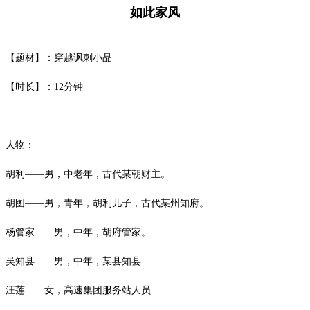
如此家风
【题材】：穿越讽刺小品
【时长】：
12
分钟
人物：
胡利
——男，中老年，古代某朝财主。
胡图
——男，青年，胡利儿子，古代某州知府。
杨管家
——男，中年，胡府管家。
吴知县
——男，中年，某县知县
汪莲
——女，高速集团服务站人员