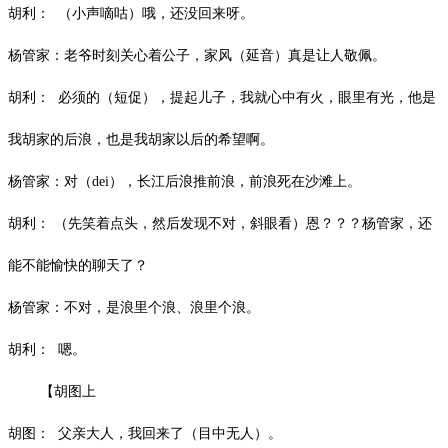
胡利：
（小声嘀咕）哦，还没回来呀。
杨管家：老爷时刻关心着公子，家风（延音）真是让人敬佩。
胡利：
必须的（短促），提起儿子，我就心中有火，眼里有光，他是
我胡家的后浪，也是我胡家以后的希望啊。
杨管家：对（
dei
），长江后浪推前浪，前浪死在沙滩上。
胡利：
（先笑着点头，然后发现不对，斜眼看）恩？？？杨管家，还
能不能愉快的聊天了？
杨管家：不对，是浪里个浪、浪里个浪。
胡利：
嗯。
【胡图上
胡图：
父亲大人，我回来了（目中无人）。