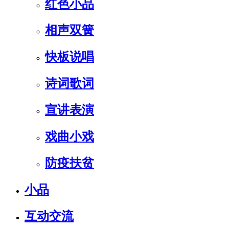
红色小品
相声双簧
快板说唱
诗词歌词
宣讲表演
戏曲小戏
防疫扶贫
小品
互动交流