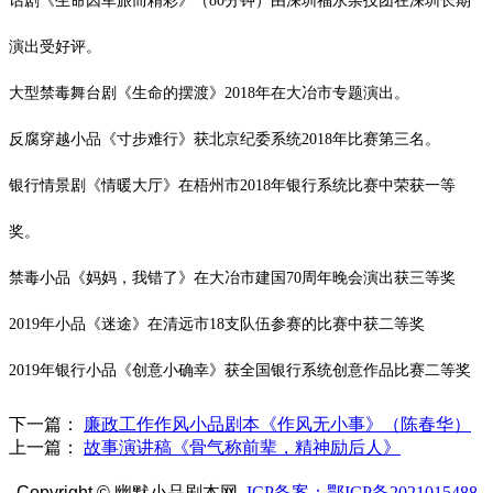
话剧《生命因军旅而精彩》（
80分钟）由深圳福永杂技团在深圳长期
演出受好评。
大型禁毒舞台剧《生命的摆渡》
2018年在大冶市专题演出。
反腐穿越小品《寸步难行》获北京纪委系统
2018年比赛第三名。
银行情景剧《情暖大厅》在梧州市
2018年银行系统比赛中荣获一等
奖。
禁毒小品《妈妈，我错了》在大冶市建国
70周年晚会演出获三等奖
2019年小品《迷途》在清远市18支队伍参赛的比赛中获二等奖
2019年银行小品《创意小确幸》获全国银行系统创意作品比赛二等奖
下一篇：
廉政工作作风小品剧本《作风无小事》（陈春华）
上一篇：
故事演讲稿《骨气称前辈，精神励后人》
Copyright ©
幽默小品剧本网
ICP备案：鄂ICP备2021015488