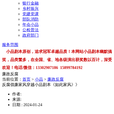
银行金融
乡村振兴
党建党课
部队消防
年会小品
公检普法
政府部门
服务范围
小品剧本原创，追求冠军卓越品质！本网站小品剧本幽默搞
笑，品类繁多，在全国、省、地各级演出获奖数以百计，深受
欢迎！电话/微信：13302907186 15899784192
廉政反腐
当前位置：
首页
>
小品
>
廉政反腐
反腐倡廉家风穿越小品剧本《如此家风》》
作者:
来源:
日期 : 2024-01-24