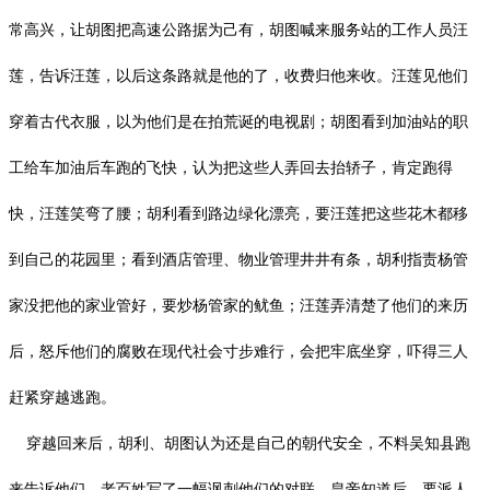
常高兴，让胡图把高速公路据为己有，胡图喊来服务站的工作人员汪
莲，告诉汪莲，以后这条路就是他的了，收费归他来收。汪莲见他们
穿着古代衣服，以为他们是在拍荒诞的电视剧；胡图看到加油站的职
工给车加油后车跑的飞快，认为把这些人弄回去抬轿子，肯定跑得
快，汪莲笑弯了腰；胡利看到路边绿化漂亮，要汪莲把这些花木都移
到自己的花园里；看到酒店管理、物业管理井井有条，胡利指责杨管
家没把他的家业管好，要炒杨管家的鱿鱼；汪莲弄清楚了他们的来历
后，怒斥他们的腐败在现代社会寸步难行，会把牢底坐穿，吓得三人
赶紧穿越逃跑。
穿越回来后，胡利、胡图认为还是自己的朝代安全，不料吴知县跑
来告诉他们，老百姓写了一幅讽刺他们的对联，皇帝知道后，要派人