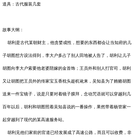
道具：古代服装几套
故事大纲：
胡利是古代某朝财主，他贪婪成性，想要的东西都会让当知府的儿
子胡图想方设法得到，李大户多占了别人田地被人告了，胡利让儿子
胡图向李大户索要他老婆陪嫁的金首饰；王员外和别人打官司，胡利
又让胡图把王员外的传家宝玉香枕头趁机讹来，吴知县为了贿赂胡图
送来一件宝镜子，说是只要对着镜子膜拜，念动咒语就可以穿越到几
百年以后，胡利和胡图照着吴知县说的一番操作，果然带着杨管家一
起穿越到了现代的某高速服务站。
胡利见他们家前的官道已经发展成了高速公路，而且可以收费，非