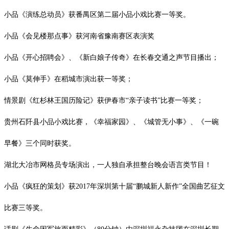
小品《演练总动员》获番禺区第二届小品小戏比赛一等奖。
小品《会见楼那点事》获河南省豫南赛区表演奖
小品《开心招聘会》、《新白娘子传奇》在长春交通之声节目播出；
小品《莫伸手》在稻城市演出获一等奖；
情景剧《红杉林王国历险记》获伊春市
“亲子读书”比赛一等奖；
贵州石阡县小品小戏比赛，《幸福家园》、《城管无小事》、《一碗
早餐》三个同时获奖。
湖北大冶市网格员专场演出，一人独自承担整台晚会语言类节目！
小品《疯狂的策划》获
2017年深圳第十届“鹏城新人新作”全国曲艺征文
比赛三等奖。