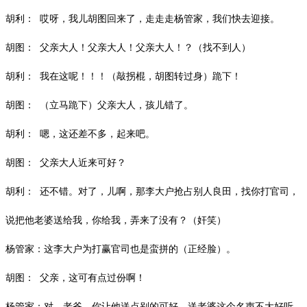
胡利：
哎呀，我儿胡图回来了，走走走杨管家，我们快去迎接。
胡图：
父亲大人！父亲大人！父亲大人！？（找不到人）
胡利：
我在这呢！！！（敲拐棍，胡图转过身）跪下！
胡图：
（立马跪下）父亲大人，孩儿错了。
胡利：
嗯，这还差不多，起来吧。
胡图：
父亲大人近来可好？
胡利：
还不错。对了，儿啊，那李大户抢占别人良田，找你打官司，
说把他老婆送给我，你给我，弄来了没有？（奸笑）
杨管家：这李大户为打赢官司也是蛮拼的（正经脸）。
胡图：
父亲，这可有点过份啊！
杨管家：对，老爷，你让他送点别的可好，送老婆这个名声不大好听