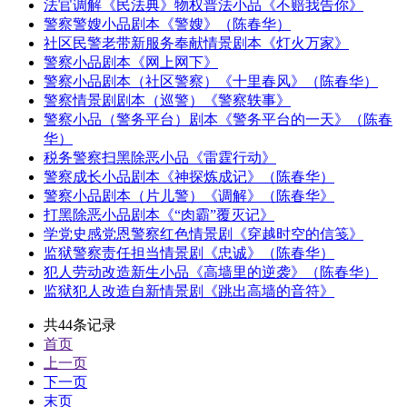
法官调解《民法典》物权普法小品《不赔我告你》
警察警嫂小品剧本《警嫂》（陈春华）
社区民警老带新服务奉献情景剧本《灯火万家》
警察小品剧本《网上网下》
警察小品剧本（社区警察）《十里春风》（陈春华）
警察情景剧剧本（巡警）《警察轶事》
警察小品（警务平台）剧本《警务平台的一天》（陈春
华）
税务警察扫黑除恶小品《雷霆行动》
警察成长小品剧本《神探炼成记》（陈春华）
警察小品剧本（片儿警）《调解》（陈春华》
打黑除恶小品剧本《“肉霸”覆灭记》
学党史感党恩警察红色情景剧《穿越时空的信笺》
监狱警察责任担当情景剧《忠诚》（陈春华）
犯人劳动改造新生小品《高墙里的逆袭》（陈春华）
监狱犯人改造自新情景剧《跳出高墙的音符》
共44条记录
首页
上一页
下一页
末页