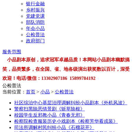
银行金融
乡村振兴
党建党课
部队消防
年会小品
公检普法
政府部门
服务范围
小品剧本原创，追求冠军卓越品质！本网站小品剧本幽默搞
笑，品类繁多，在全国、省、地各级演出获奖数以百计，深受
欢迎！电话/微信：13302907186 15899784192
公检普法
当前位置：
首页
>
小品
>
公检普法
社区综治中心基层治理调解纠纷小品剧本《外机风波》
警察扫黑除恶情景剧《斩草除根》
校园学生反邪教小品《青春无邪》
检察院检查服装历史小戏剧本《检察芳华看戎装》
司法所调解村民纠纷小品《石榴花开》