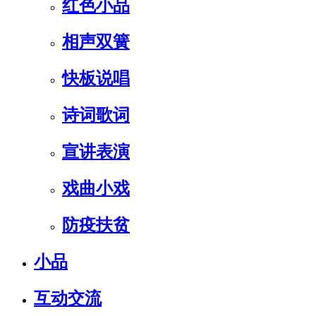
红色小品
相声双簧
快板说唱
诗词歌词
宣讲表演
戏曲小戏
防疫扶贫
小品
互动交流