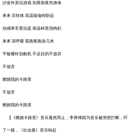
沙发外卖玩游戏
别再熬夜伤身体
来来
后转体
高温瑜伽仰卧起
动感单车普拉提
保温杯里泡枸杞
来来
深呼吸
晨跑夜跑游几米
平板哑铃划船机
不达目的不放弃
不放弃
燃烧我的卡路里
不放弃
燃烧我的卡路里
【《燃烧卡路里》音乐戛然而止，李师傅因为音乐被突然打断，吓
了一跳，《社会摇》音乐响起