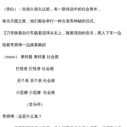
（旁白）：在很久很久以前，有一群传说中的社会青年，
每当月圆之夜，他们都会举行一种古老而神秘的仪式。
【刀哥骑着自行车载着混球从右上，随着强劲的音乐，两人下车一边
指着李师傅一边跳着舞蹈
（
music
）
奥特曼
奥特曼
社会摇
打怪兽
打怪兽
社会摇
买个表
买个表
社会摇
小蛮腰
小蛮腰
社会摇
（音乐停）
李师傅：这是什么鬼？