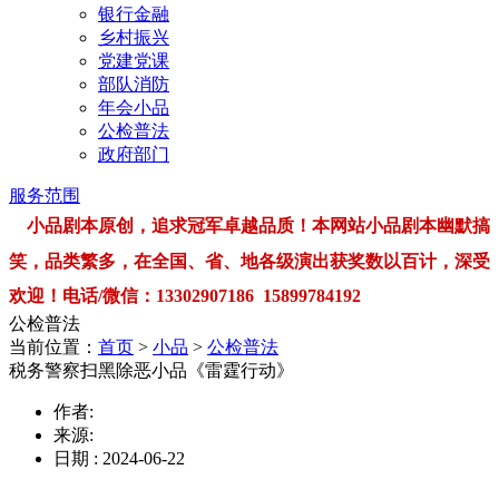
银行金融
乡村振兴
党建党课
部队消防
年会小品
公检普法
政府部门
服务范围
小品剧本原创，追求冠军卓越品质！本网站小品剧本幽默搞
笑，品类繁多，在全国、省、地各级演出获奖数以百计，深受
欢迎！电话/微信：13302907186 15899784192
公检普法
当前位置：
首页
>
小品
>
公检普法
税务警察扫黑除恶小品《雷霆行动》
作者:
来源:
日期 : 2024-06-22