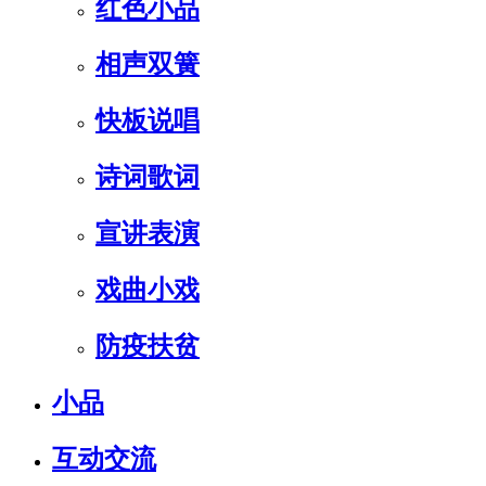
红色小品
相声双簧
快板说唱
诗词歌词
宣讲表演
戏曲小戏
防疫扶贫
小品
互动交流