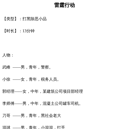
雷霆行动
【类型】：打黑除恶小品
【时长】：
13
分钟
人物：
武峰
——男，青年，警察。
小徐
——女，青年，税务人员。
郭经理
——女，中年，某建筑公司项目部经理
李师傅
——男，中年，混凝土公司罐车司机。
刀哥
——男，青年，黑社会老大
混球
——男，青年，小混混，打手