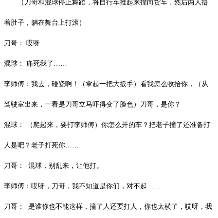
（刀哥和混球停止舞蹈，将自行车推起来撞向货车，然后两人捂
着肚子，躺在舞台上打滚）
刀哥：
哎呀
……
混球：
痛死我了
……
李师傅：我去，碰瓷啊！（拿起一把大扳手）看我怎么收拾你，（从
驾驶室出来，一看是刀哥立马吓得变了脸色）刀哥，是你？
混球：
（爬起来，要打李师傅）你怎么开的车？把老子撞了还准备打
人是吧？老子打死你
……
刀哥：
混球，别乱来，让他打。
李师傅：哎呀，刀哥，我不知道是你们，对不起
……
刀哥：
是谁你也不能这样，撞了人还要打人，你也太横了，哎呀，我