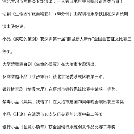
湖北大冶市网格员专场演出，一人独自承担整台晚会语言类节目！
话剧《生命因军旅而精彩》（
80
分钟）由深圳福永杂技团在深圳长期
演出受好评。
小品《疯狂的策划》获深圳第十届
“鹏城新人新作”全国曲艺征文比赛三
等奖。
大型禁毒舞台剧《生命的摆渡》在大冶市专题演出。
反腐穿越小品《寸步难行》获北京纪委系统比赛第三名。
银行情景剧《情暖大厅》在梧州市银行系统比赛中荣获一等奖。
禁毒小品《妈妈，我错了》在大冶市建国
70
周年晚会演出获三等奖
小品《迷途》在清远市
18
支队伍参赛的比赛中获二等奖
银行小品《创意小确幸》获全国银行系统创意作品比赛二等奖