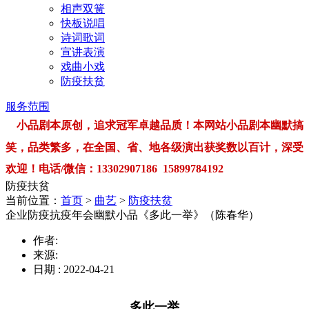
相声双簧
快板说唱
诗词歌词
宣讲表演
戏曲小戏
防疫扶贫
服务范围
小品剧本原创，追求冠军卓越品质！本网站小品剧本幽默搞
笑，品类繁多，在全国、省、地各级演出获奖数以百计，深受
欢迎！电话/微信：13302907186 15899784192
防疫扶贫
当前位置：
首页
>
曲艺
>
防疫扶贫
企业防疫抗疫年会幽默小品《多此一举》（陈春华）
作者:
来源:
日期 : 2022-04-21
多此一举