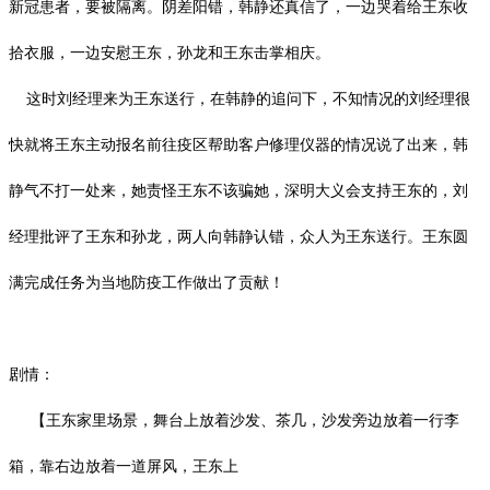
新冠患者，要被隔离。阴差阳错，韩静还真信了，一边哭着给王东收
拾衣服，一边安慰王东，孙龙和王东击掌相庆。
这时刘经理来为王东送行，在韩静的追问下，不知情况的刘经理很
快就将王东主动报名前往疫区帮助客户修理仪器的情况说了出来，韩
静气不打一处来，她责怪王东不该骗她，深明大义会支持王东的，刘
经理批评了王东和孙龙，两人向韩静认错，众人为王东送行。王东圆
满完成任务为当地防疫工作做出了贡献！
剧情：
【王东家里场景，舞台上放着沙发、茶几，沙发旁边放着一行李
箱，靠右边放着一道屏风，王东上