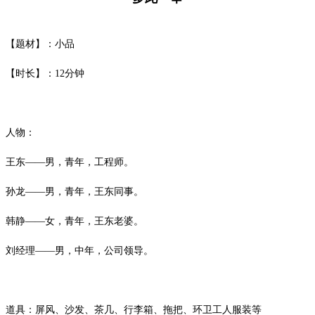
【题材】：小品
【时长】：
12
分钟
人物：
王东
——男，青年，工程师。
孙龙
——男，青年，王东同事。
韩静
——女，青年，王东老婆。
刘经理
——男，中年，公司领导。
道具：屏风、沙发、茶几、行李箱、拖把、环卫工人服装等