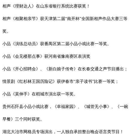
相声《理财达人》在山东省银行系统比赛获奖！
相声《相聚相亲节》获天津第二届
“南开杯”全国新相声作品大赛三等
奖。
小品《演练总动员》获番禺区第二届小品小戏比赛一等奖。
小品《会见楼那点事》获河南省豫南赛区表演奖
小品《开心招聘会》、《新白娘子传奇》在长春交通之声节目播出；
情景剧《红杉林王国历险记》获伊春市
“亲子读书”比赛一等奖；
小品《莫伸手》在稻城市演出获一等奖。
贵州石阡县小品小戏比赛，《幸福家园》、《城管无小事》、《一碗
早餐》三个同时获奖。
湖北大冶市网格员专场演出，一人独自承担整台晚会语言类节目！