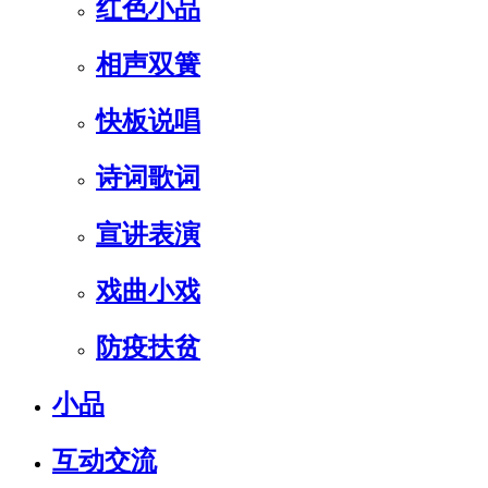
红色小品
相声双簧
快板说唱
诗词歌词
宣讲表演
戏曲小戏
防疫扶贫
小品
互动交流