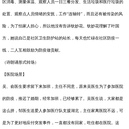
区消毒、测量体温、观察人员一日三餐分发、生活垃圾和医疗垃圾的
处置、观察点人员情绪的安抚，工作
“连轴转”，而且还有被传染的风
险，为了怕家人担心，所以他没有告诉钦妙花。钦妙花理解了
叶国
方，她说自己是社区卫生防护站的站长，每天也忙碌在社区防疫一
线，二人互相鼓励为防疫做贡献。
（诗朗诵形式转场）
【医院场景】
吴、俞医生要求留下来加班，主任不同意，原来吴医生为了参加医院
的防疫，推迟了婚期，经常加班，已经够累了。吴医生说，大家都是
这么拼，邹医生送爱人参加医疗队支援湖北，主任家离医院不远，可
是为了更好地应付突发事件，一直都没有回家，吃住都在医院。这