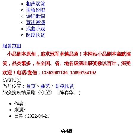
相声双簧
快板说唱
诗词歌词
宣讲表演
戏曲小戏
防疫扶贫
服务范围
小品剧本原创，追求冠军卓越品质！本网站小品剧本幽默搞
笑，品类繁多，在全国、省、地各级演出获奖数以百计，深受
欢迎！电话/微信：13302907186 15899784192
防疫扶贫
当前位置：
首页
>
曲艺
>
防疫扶贫
防疫抗疫情景剧《守望》（陈春华））
作者:
来源:
日期 : 2022-04-21
守望