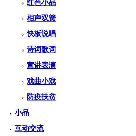
红色小品
相声双簧
快板说唱
诗词歌词
宣讲表演
戏曲小戏
防疫扶贫
小品
互动交流