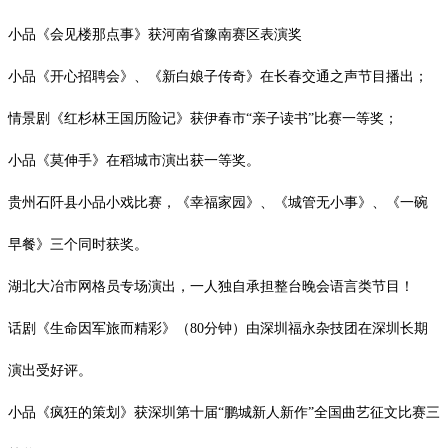
小品《会见楼那点事》获河南省豫南赛区表演奖
小品《开心招聘会》、《新白娘子传奇》在长春交通之声节目播出；
情景剧《红杉林王国历险记》获伊春市
“亲子读书”比赛一等奖；
小品《莫伸手》在稻城市演出获一等奖。
贵州石阡县小品小戏比赛，《幸福家园》、《城管无小事》、《一碗
早餐》三个同时获奖。
湖北大冶市网格员专场演出，一人独自承担整台晚会语言类节目！
话剧《生命因军旅而精彩》（
80
分钟）由深圳福永杂技团在深圳长期
演出受好评。
小品《疯狂的策划》获深圳第十届
“鹏城新人新作”全国曲艺征文比赛三