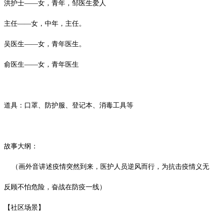
洪护士
——女，青年，邹医生爱人
主任
——女，中年，主任。
吴医生
——女，青年医生。
俞医生
——女，青年医生
道具：口罩、防护服、登记本、消毒工具等
故事大纲：
（画外音讲述疫情突然到来，医护人员逆风而行，为抗击疫情义无
反顾不怕危险，奋战在防疫一线）
【社区场景】