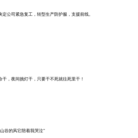
决定公司紧急复工，转型生产防护服，支援前线。
命干，夜间挑灯干，只要干不死就往死里干！
山谷的风它陪着我哭泣”