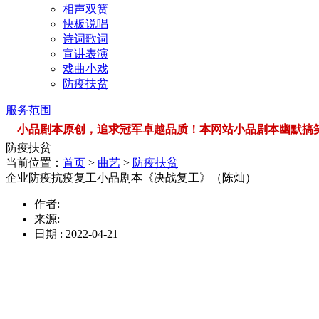
相声双簧
快板说唱
诗词歌词
宣讲表演
戏曲小戏
防疫扶贫
服务范围
小品剧本原创，追求冠军卓越品质！本网站小品剧本幽默搞笑，品类
防疫扶贫
当前位置：
首页
>
曲艺
>
防疫扶贫
企业防疫抗疫复工小品剧本《决战复工》（陈灿）
作者:
来源:
日期 : 2022-04-21