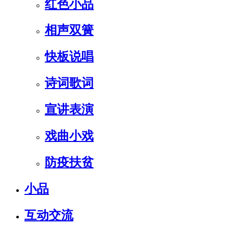
红色小品
相声双簧
快板说唱
诗词歌词
宣讲表演
戏曲小戏
防疫扶贫
小品
互动交流