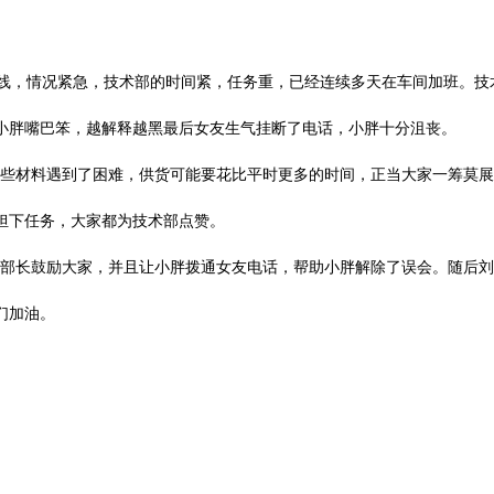
，情况紧急，技术部的时间紧，任务重，已经连续多天在车间加班。技
小胖嘴巴笨，越解释越黑最后女友生气挂断了电话，小胖十分沮丧。
些材料遇到了困难，供货可能要花比平时更多的时间，正当大家一筹莫展
担下任务，大家都为技术部点赞。
部长鼓励大家，并且让小胖拨通女友电话，帮助小胖解除了误会。随后刘
们加油。