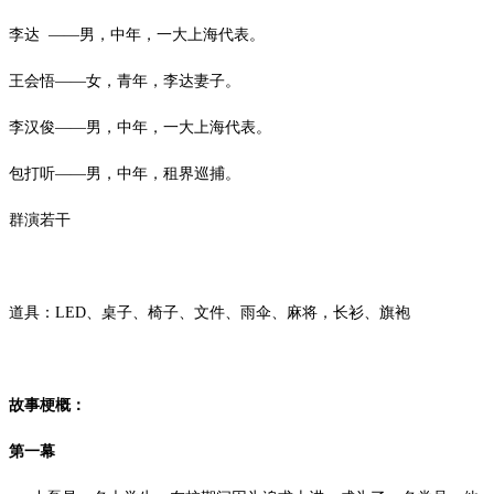
李达
——男，中年，一大上海代表。
王会悟
——女，青年，李达妻子。
李汉俊
——男，中年，一大上海代表。
包打听
——男，中年，租界巡捕。
群演若干
道具：
LED
、桌子、椅子、文件、雨伞、麻将，长衫、旗袍
故事梗概：
第一幕