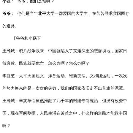
小磊：
爷爷，他们是谁啊？
爷爷：
他们是当年北平大学一群爱国的大学生，在苦苦寻求救国图存
的道路。
【爷爷和小磊下
王瀚城：
鸦片战争以来，中国就陷入了灾难深重的悲惨境地，国家日
益衰败、民族就要危亡，怎么办啊？怎么办啊？
李庭芝：太平天国起义、洋务运动、维新变法、义和团运动，一次次
的努力换来的是一次次的失败，我们的国家依旧走不出苦难的泥潭。
王瀚城：辛亥革命虽然推翻了几千年的封建专制统治，但没有改变中
国，现在军阀割据，人民生活在苦难之中，什么样的道路才能救中国
啊？