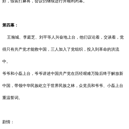
好，假装打麻将，会议仍继续进行并顺利闭幕。
第四幕：
王瀚城、李庭芝、刘平等人兴奋地上台，他们议论着，交谈着，觉
得只有共产党才能救中国，三人加入了党组织，投入到革命的洪流
中。
爷爷和小磊上台，爷爷讲述中国共产党在历经艰难万险后终于解放新
中国，带领中华民族屹立于世界民族之林，众党员和爷爷、小磊上台
重温誓词。
剧情：