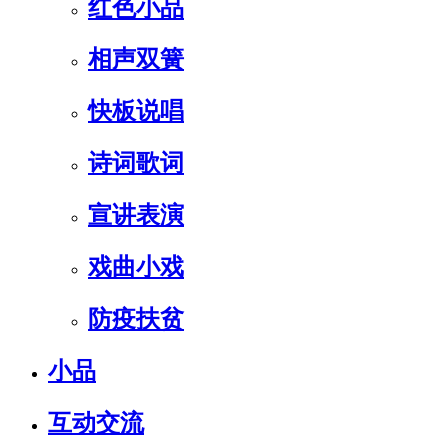
红色小品
相声双簧
快板说唱
诗词歌词
宣讲表演
戏曲小戏
防疫扶贫
小品
互动交流