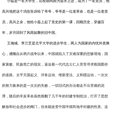
小磊是一名大学生，在校期间因为追求上进，成为了一名党员，他
高兴地把这个消息告诉给了爷爷，爷爷是一位老革命，也是一位老党
员，高兴之余，他给小磊上起了党史的第一课，回顾历史，穿越百
年，岁月回到了风雨如磐的旧中国。
王瀚城、李兰芝是北平大学的进步学生，两人为国家的内忧外患揪
心，感慨
自从鸦片战争以来，中国就陷入了灾难深重的悲惨境地，国
家衰败、民族危亡的现实，逼迫着一代代志士仁人苦苦寻求救国图存
的道路。太平天国起义、洋务运动、维新变法、义和团运动，一次次
的努力换来的是一次次的失败，一切旧式的办法都走不出苦难的泥
潭，随后的辛亥革命虽然推翻了几千年的封建专制统治，打开了思想
解放和社会进步的阀门，但未能改变中国半殖民地半封建的性质。这