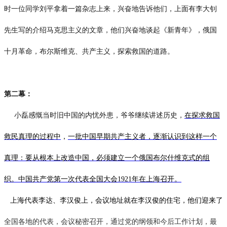
时一位同学刘平拿着一篇杂志上来，兴奋地告诉他们，上面有李大钊
先生写的介绍马克思主义的文章，他们兴奋地谈起《新青年》，俄国
十月革命，布尔斯维克、共产主义，探索救国的道路。
第二幕：
小磊感慨当时旧中国的内忧外患，爷爷继续讲述历史，
在探求救国
救民真理的过程中
，
一批中国早期共产主义者，逐渐认识到这样一个
真理：要从根本上改造中国，必须建立一个俄国布尔什维克式的组
织。中国共产党第一次代表全国大会
1921年在上海召开
。
上海代表李达、李汉俊上，会议地址就在李汉俊的住宅，他们迎来了
全国各地的代表，会议秘密召开，通过党的纲领和今后工作计划，最