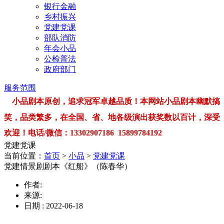
银行金融
乡村振兴
党建党课
部队消防
年会小品
公检普法
政府部门
服务范围
小品剧本原创，追求冠军卓越品质！本网站小品剧本幽默搞
笑，品类繁多，在全国、省、地各级演出获奖数以百计，深受
欢迎！电话/微信：13302907186 15899784192
党建党课
当前位置：
首页
>
小品
>
党建党课
党建情景剧剧本《红船》（陈春华）
作者:
来源:
日期 : 2022-06-18