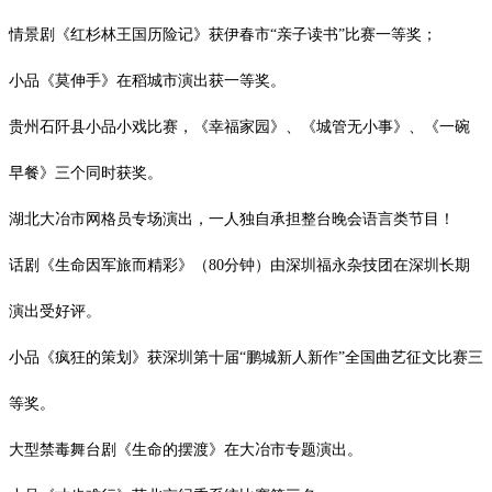
情景剧《红杉林王国历险记》获伊春市
“亲子读书”比赛一等奖；
小品《莫伸手》在稻城市演出获一等奖。
贵州石阡县小品小戏比赛，《幸福家园》、《城管无小事》、《一碗
早餐》三个同时获奖。
湖北大冶市网格员专场演出，一人独自承担整台晚会语言类节目！
话剧《生命因军旅而精彩》（
80
分钟）由深圳福永杂技团在深圳长期
演出受好评。
小品《疯狂的策划》获深圳第十届
“鹏城新人新作”全国曲艺征文比赛三
等奖。
大型禁毒舞台剧《生命的摆渡》在大冶市专题演出。