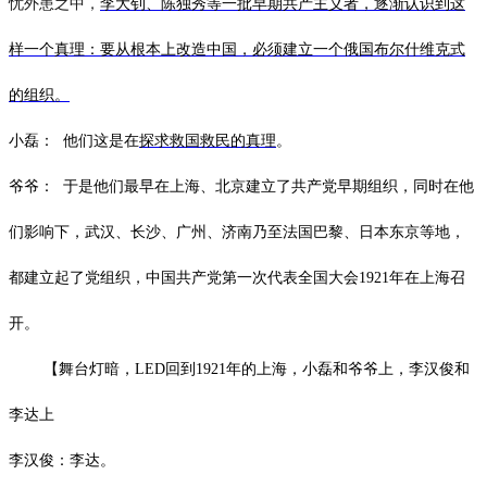
忧外患之中，
李大钊、陈独秀等一批早期共产主义者，逐渐认识到这
样一个真理：要从根本上改造中国，必须建立一个俄国布尔什维克式
的组织。
小磊：
他们这是在
探求救国救民的真理
。
爷爷：
于是他们最早在上海、北京建立了共产党早期组织，同时在他
们影响下，武汉、长沙、广州、济南乃至法国巴黎、日本东京等地，
都建立起了党组织，中国共产党第一次代表全国大会
1921年在上海召
开
。
【舞台灯暗，
LED回到1921年的上海，小磊和爷爷上，李汉俊和
李达上
李汉俊：李达。