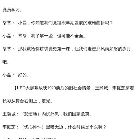
党员学习。
爷爷：
小磊，你知道我们党组织早期发展的艰难曲折吗？
小磊：
爷爷，我了解一些，但可能不全面。
爷爷：
那我就给你讲讲党史第一课，让我们走进那风雨如磐的岁月
吧。
小磊：
好的。
【
LED大屏幕放映1920前后的旧社会情景，
王瀚城、李庭芝穿着
长衫从舞台右侧上，定光。
王瀚城：（悲愤地）内忧外患，我们国家危夷。
李庭芝：（忧心忡忡）黑暗无边，什么时候是个头啊？