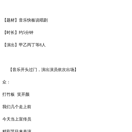
【题材】音乐快板说唱剧
【时长】约
5分钟
【演出】甲乙丙丁等
8人
【音乐开头过门，演出演员依次出场】
众：
打竹板
笑开颜
我们几个走上前
今天当上宣传员
精彩节目来表演