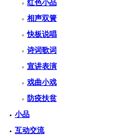
红色小品
相声双簧
快板说唱
诗词歌词
宣讲表演
戏曲小戏
防疫扶贫
小品
互动交流