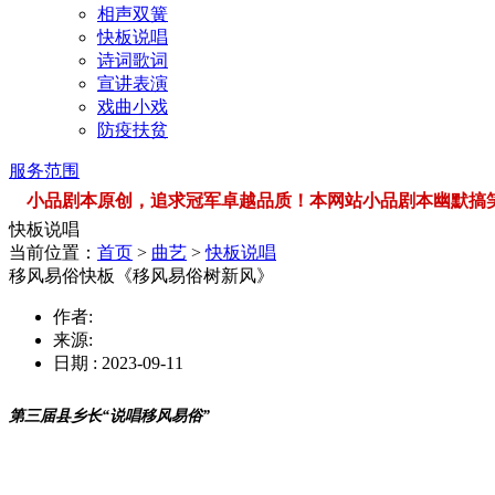
相声双簧
快板说唱
诗词歌词
宣讲表演
戏曲小戏
防疫扶贫
服务范围
小品剧本原创，追求冠军卓越品质！本网站小品剧本幽默搞笑，品类
快板说唱
当前位置：
首页
>
曲艺
>
快板说唱
移风易俗快板《移风易俗树新风》
作者:
来源:
日期 : 2023-09-11
第三届县乡长
“说唱移风易俗”