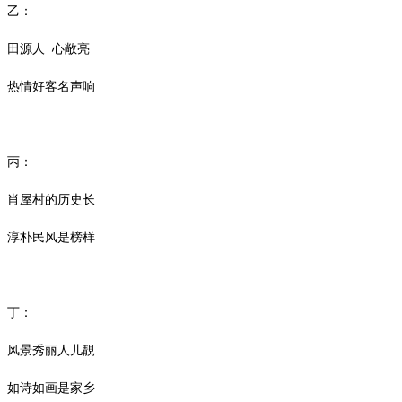
乙：
田源人
心敞亮
热情好客名声响
丙：
肖屋村的历史长
淳朴民风是榜样
丁：
风景秀丽人儿靚
如诗如画是家乡