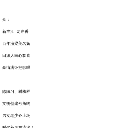
众：
新丰江
两岸香
百年渔梁美名扬
田源人民心欢喜
豪情满怀把歌唱
除陋习、树榜样
文明创建号角响
男女老少齐上场
时代新风在流淌！