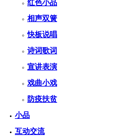
红色小品
相声双簧
快板说唱
诗词歌词
宣讲表演
戏曲小戏
防疫扶贫
小品
互动交流