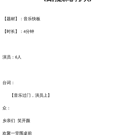
【题材】：音乐快板
【时长】：
分钟
4
演员：
人
6
台词：
【音乐过门，演员上】
众：
乡亲们
笑开颜
欢聚一堂围桌前