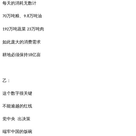
每天的消耗无数计
万吨粮、
万吨油
70
9.8
万吨
蔬
菜
万吨肉
192
23
如此庞大的消费需求
耕地必须保持
亿亩
18
乙：
这个数字很关键
不能逾越的红线
党中央
出决策
端牢中国的饭碗