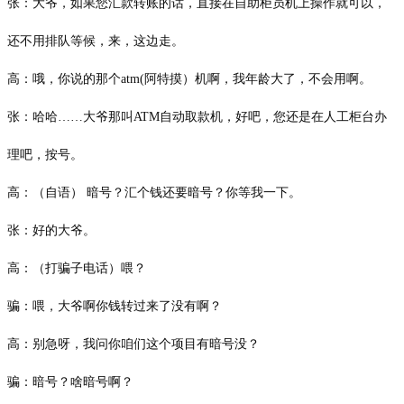
张：大爷，如果您汇款转账的话，直接在自助柜员机上操作就可以，
还不用排队等候，来，这边走。
高：哦，你说的那个
atm(阿特摸）机啊，我年龄大了，不会用啊。
张：哈哈
……大爷那叫ATM自动取款机，好吧，您还是在人工柜台办
理吧，按号。
高：（自语）
暗号？汇个钱还要暗号？你等我一下。
张：好的大爷。
高：（打骗子电话）喂？
骗：喂，大爷啊你钱转过来了没有啊？
高：别急呀，我问你咱们这个项目有暗号没？
骗：暗号？啥暗号啊？