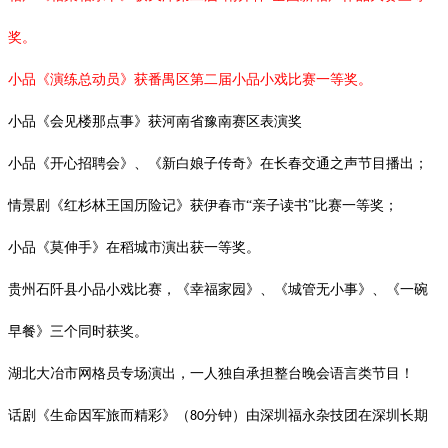
奖。
小品《演练总动员》获番禺区第二届小品小戏比赛一等奖。
小品《会见楼那点事》获河南省豫南赛区表演奖
小品《开心招聘会》、《新白娘子传奇》在长春交通之声节目播出；
情景剧《红杉林王国历险记》获伊春市
“亲子读书”比赛一等奖；
小品《莫伸手》在稻城市演出获一等奖。
贵州石阡县小品小戏比赛，《幸福家园》、《城管无小事》、《一碗
早餐》三个同时获奖。
湖北大冶市网格员专场演出，一人独自承担整台晚会语言类节目！
话剧《生命因军旅而精彩》（
分钟）由深圳福永杂技团在深圳长期
80