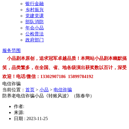
银行金融
乡村振兴
党建党课
部队消防
年会小品
公检普法
政府部门
服务范围
小品剧本原创，追求冠军卓越品质！本网站小品剧本幽默搞
笑，品类繁多，在全国、省、地各级演出获奖数以百计，深受
欢迎！电话/微信：13302907186 15899784192
电信诈骗
当前位置：
首页
>
小品
>
电信诈骗
防养老电信诈骗小品《转账风波》（陈春华）
作者:
来源:
日期 : 2023-11-25