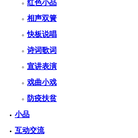
红色小品
相声双簧
快板说唱
诗词歌词
宣讲表演
戏曲小戏
防疫扶贫
小品
互动交流