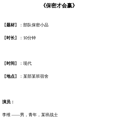
《保密才会赢》
【
题材
】：部队保密小品
【
时长
】：
分钟
10
【
时间
】：现代
【
地点
】：某部某班宿舍
演员：
李维
——男，青年，某班战士