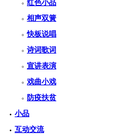
红色小品
相声双簧
快板说唱
诗词歌词
宣讲表演
戏曲小戏
防疫扶贫
小品
互动交流