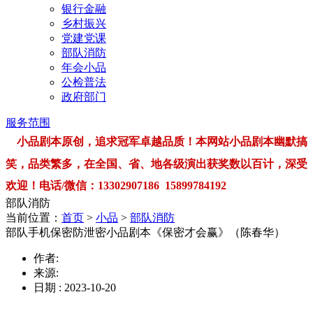
银行金融
乡村振兴
党建党课
部队消防
年会小品
公检普法
政府部门
服务范围
小品剧本原创，追求冠军卓越品质！本网站小品剧本幽默搞
笑，品类繁多，在全国、省、地各级演出获奖数以百计，深受
欢迎！电话/微信：13302907186 15899784192
部队消防
当前位置：
首页
>
小品
>
部队消防
部队手机保密防泄密小品剧本《保密才会赢》（陈春华）
作者:
来源:
日期 : 2023-10-20