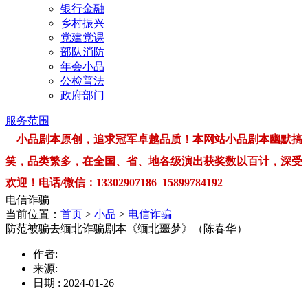
银行金融
乡村振兴
党建党课
部队消防
年会小品
公检普法
政府部门
服务范围
小品剧本原创，追求冠军卓越品质！本网站小品剧本幽默搞
笑，品类繁多，在全国、省、地各级演出获奖数以百计，深受
欢迎！电话/微信：13302907186 15899784192
电信诈骗
当前位置：
首页
>
小品
>
电信诈骗
防范被骗去缅北诈骗剧本《缅北噩梦》（陈春华）
作者:
来源:
日期 : 2024-01-26