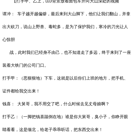
【打手甲、乙上，
背景放着面包车开向大山深处的视频
LED
谭冲：
车子越开越偏僻，最后来到大山脚下，他们让我们翻山，并拿
出大砍刀，说山上野兽、毒蛇多，是为了保护我们，寒冷的刀光让人
心惊胆
战，此时我们已经身不由己，也不知道走了多远，终于来到了一座
装着大铁门的公司门口。
打手甲：（恶狠狠地）下车，这就是以后你们上班的地方，把手机、
证件都给我交出来！
钱喜：
大舅哥，我不用交了吧，什么时候去见丈母娘啊？
打手乙：（一脚把钱喜踹倒在地）谁是你大舅哥，臭小子，你睁开眼
睛看看，这是缅北，给老子乖乖听话，把东西交出来！