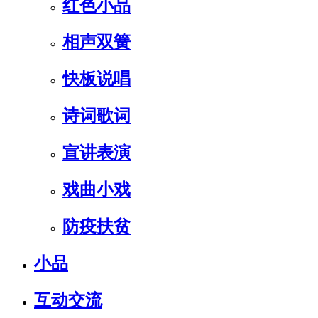
红色小品
相声双簧
快板说唱
诗词歌词
宣讲表演
戏曲小戏
防疫扶贫
小品
互动交流