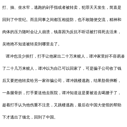
打、抽、坐水牢，逃跑的剁手指或者被转卖，犯罪天天发生，简直是
回到了中世纪。而且同事之间都互相提防，也不敢随便交流，精神和
肉体的压力随时会让人崩溃，钱喜因为反抗不听话被打得死去活来，
吴艳艳不知道被转卖到哪里去了。
谭冲也没少挨打，打手让他家出二十万来赎人，谭冲家里好不容易凑
了二十几万来赎人，谭冲以为自己可以回家了，可是骗子公司收了钱
后又要把他转卖给另一家诈骗公司，谭冲跳楼逃跑，结果肋骨摔断，
一条腿骨折，打手要送他去医院，谭冲知道这是要被送去噶腰子了，
趁着打手认为他伤重不注意，又跳楼逃跑，最后在中国大使馆的帮助
下才逃出了缅北，回到了中国。