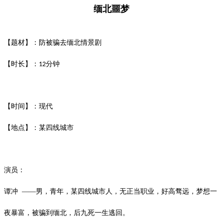
缅北噩梦
【题材】：防被骗去缅北情景剧
【时长】：
分钟
12
【时间】：现代
【地点】：某四线城市
演员：
谭冲
——男，青年，某四线城市人，无正当职业，好高骛远，梦想一
夜暴富，
被骗到缅北，后九死一生逃回。