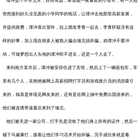
谭冲是个不学无术，好高骛远，希望能一夜暴富的小青年，有一天他
突然接到好久没见面的小学同学的电话，让谭冲去他那里高薪发展，
并提供路费，谭冲喜出望外，拉上朋友李青一起去，李青怀疑没有这
样的好事，加上现在很多人被熟人骗去缅北搞诈骗，劝谭冲不要冲
动，可做梦想出人头地的谭冲听不进去，还是一个人走了。
来到南方某市后，谭冲被安排住进了宾馆，然后上了一辆面包车，车
里有几个人，吴艳艳被网上高薪招聘打字员和游戏推介员的消息吸引
来的，钱喜是奔现见网友来的，还有是在网上抽中免费出国游来的，
他们被连诱带逼最后来到了缅北。
他们被关进一家公司，打手先是没收了他们身上所有的证件，然后一
顿下马威暴打，接着让他们学习话术开始诈骗，完不成任务就是毒