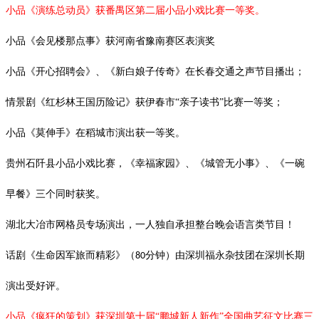
小品《演练总动员》获番禺区第二届小品小戏比赛一等奖。
小品《会见楼那点事》获河南省豫南赛区表演奖
小品《开心招聘会》、《新白娘子传奇》在长春交通之声节目播出；
情景剧《红杉林王国历险记》获伊春市
“亲子读书”比赛一等奖；
小品《莫伸手》在稻城市演出获一等奖。
贵州石阡县小品小戏比赛，《幸福家园》、《城管无小事》、《一碗
早餐》三个同时获奖。
湖北大冶市网格员专场演出，一人独自承担整台晚会语言类节目！
话剧《生命因军旅而精彩》（
分钟）由深圳福永杂技团在深圳长期
80
演出受好评。
小品《疯狂的策划》获深圳第十届
“鹏城新人新作”全国曲艺征文比赛三