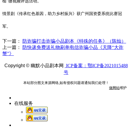
槌”微视频评选活动。
情景剧《传承红色基因，助力乡村振兴》获广州国资委系统比赛冠
军。
下一篇：
防诈骗打击诈骗小品剧本《特殊的任务》（陈灿）
上一篇：
防快递免费送礼物刷单电信诈骗小品《天降“大诈
蟹”》
Copyright ©
幽默小品剧本网
ICP备案：鄂ICP备2021015488
号
本站部分图文来源网络,如有侵权问题请通知我们处理！
做网站
维护
在线服务