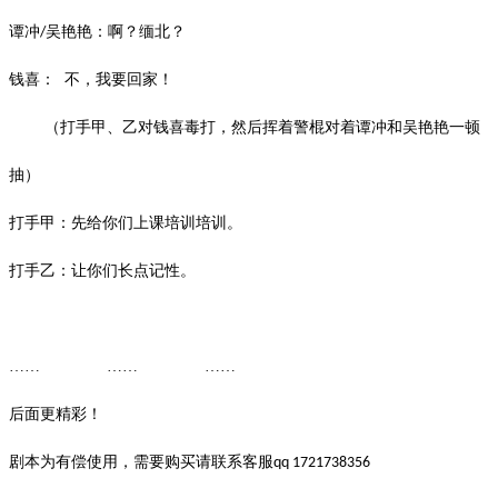
谭冲
吴艳艳：啊？缅北？
/
钱喜：
不，我要回家！
（打手甲、乙对钱喜毒打，然后挥着警棍对着谭冲和吴艳艳一顿
抽）
打手甲：先给你们上课培训培训。
打手乙：让你们长点记性。
…… …… ……
后面更精彩！
剧本为有偿使用，需要购买请联系客服
qq 1721738356