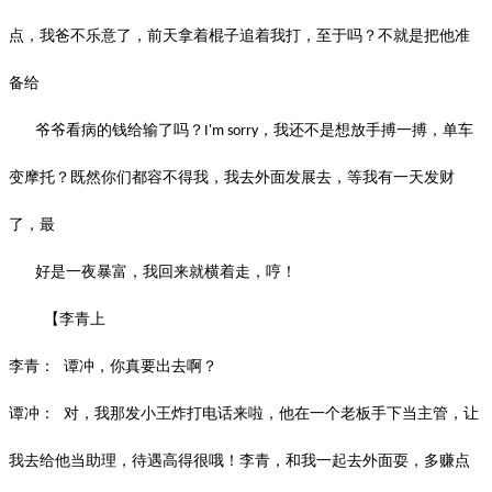
点，我爸不乐意了，前天拿着棍子追着我打，至于吗？不就是把他准
备给
爷爷看病的钱给输了吗？
，我还不是想放手搏一搏，单车
I'm sorry
变摩托？既然你们都容不得我，我去外面发展去，等我有一天发财
了，最
好是一夜暴富，我回来就横着走，哼！
【李青上
李青：
谭冲，你真要出去啊？
谭冲：
对，我那发小王炸打电话来啦，他在一个老板手下当主管，让
我去给他当助理，待遇高得很哦！李青，和我一起去外面耍，多赚点