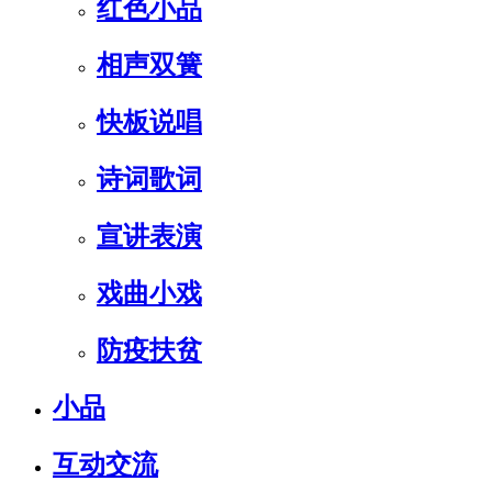
红色小品
相声双簧
快板说唱
诗词歌词
宣讲表演
戏曲小戏
防疫扶贫
小品
互动交流