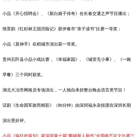
小品《开心招聘会》、《新白娘子传奇》在长春交通之声节目播出；
情景剧《红杉林王国历险记》获伊春市
“亲子读书”比赛一等奖；
小品
《莫伸手》在稻城市演出获一等奖。
贵州石阡县小品小戏比赛，《幸福家园》、《城管无小事》、《一碗
早餐》三个同时获奖。
湖北大冶市网格员专场演出，一人独自承担整台晚会语言类节目！
话剧《生命因军旅而精彩》（
分钟）由深圳福永杂技团在深圳长期
80
演出受好评。
小品《疯狂的策划》获深圳第十届
“鹏城新人新作”全国曲艺征文比赛三