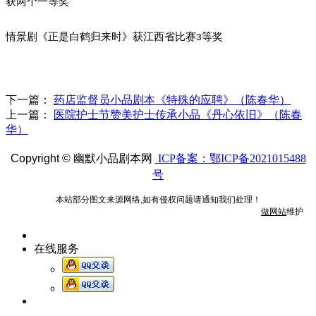
获两个一等奖
情景剧《正是白鹤归来时》获江西省比赛
等奖
3
下一篇：
药店监督员小品剧本《特殊的应聘》（陈春华）
上一篇：
医院护士节赞美护士传承小品《丹心依旧》（陈春
华）
Copyright ©
幽默小品剧本网
ICP备案：鄂ICP备2021015488
号
本站部分图文来源网络,如有侵权问题请通知我们处理！
做网站
维护
在线服务