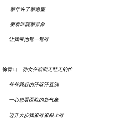
新年许了新愿望
要看医院新景象
让我带他逛一逛呀
徐青山
：
孙女
在前面走哇走的忙
爷爷
我赶的汗呀汗直淌
一心想看
医院
的新气象
迈开大步我紧呀紧跟上呀