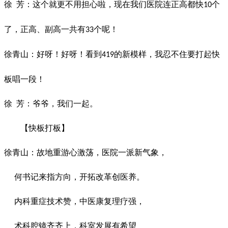
徐
芳：这个就更不用担心啦，现在我们医院连正高都快
个
10
了，正高、副高一共有
个呢！
33
徐青山：好呀！好呀！看到
的新模样，我忍不住要打起快
419
板唱一段！
徐
芳：爷爷，我们一起。
【快板打板】
徐青山：故地重游心激荡，医院一派新气象，
何书记来指方向，开拓改革创医养。
内科重症技术赞，中医康复理疗强，
术科腔镜齐齐上，科室发展有希望