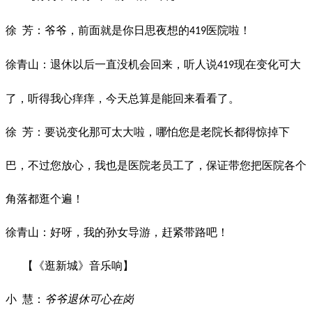
徐
芳：爷爷，前面就是你日思夜想的
医院啦！
419
徐青山：退休以后一直没机会回来，听人说
现在变化可大
419
了，听得我心痒痒，今天总算是能回来看看了。
徐
芳：要说变化那可太大啦，哪怕您是老院长都得惊掉下
巴，不过您放心，我也是医院老员工了，保证带您把医院各个
角落都逛个遍！
徐青山：好呀，我的孙女导游，赶紧带路吧！
【《逛新城》音乐响】
小
慧：
爷爷退休可心在岗