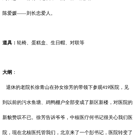
陈爱媛——刘长忠爱人。
道具：
轮椅、蛋糕盒、生日帽、对联等
大纲
：
退休的老院长徐青山在孙女徐芳的带领下参观
医院，见
419
到以前的污水鱼塘、鸡鸭棚户全部变成了新区新楼，对医院的
新貌赞叹不已。徐芳告诉爷爷，中核医疗何书记很关心我们医
院，现在北核医托管我们，北京来了一个彭书记，医院转变了