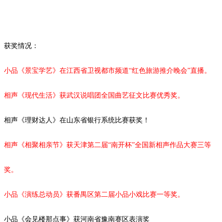
获奖情况：
小品《景宝学艺》在江西省卫视都市频道
“红色旅游推介晚会”直播。
相声《现代生活》获武汉说唱团全国曲艺征文比赛优秀奖。
相声《理财达人》在山东省银行系统比赛获奖！
相声《相聚相亲节》获天津第二届
“南开杯”全国新相声作品大赛三等
奖。
小品《演练总动员》获番禺区第二届小品小戏比赛一等奖。
小品《会见楼那点事》获河南省豫南赛区表演奖