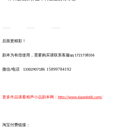
…… ……
……
后面更精彩！
剧本为有偿使用，需要购买请联系客
服
qq 1721738356
15899784192
微信
电话
/
13302907186
更多作品请看
相声小品
剧本
网：
http://www.xiaopin66.com/
淘宝付费链接：